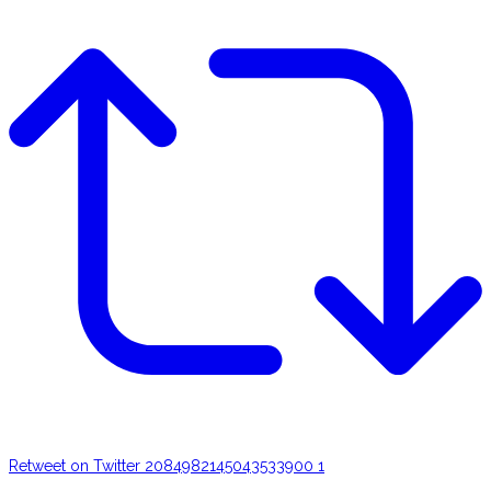
Retweet on Twitter 2084982145043533900
1