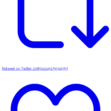
Retweet on Twitter 2085010451755319757