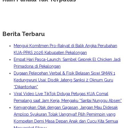
Berita Terbaru
Menguji Komitmen Pro-Rakyat di Balik Angka Perubahan
KUA-PPAS 2026 Kabupaten Pekalongan
Empat Hari Pasca-Launch: Sambel Geprek El Chicken Jadi
Primadona di Pekalongan
Dugaan Pelecehan Verbal & Fisik Belasan Siswi SMAN 1
Kedungwuni Usai: Disdik Jateng Sanksi 2 Oknum Guru
“Dikantorkan”
Viral Video Live TikTok Diduga Petugas KUA Comal
Pemalang saat Jam Kerja, Mengaku “Santai Nunggu Absen”
Kenyangkan Otak dengan Gagasan, Jangan Mau Didesak
Amplop Syukuran Tolak Uangnya!! Pilih Pemimpin yang
Kompeten Demi Masa Depan Anak dan Cucu Kita Semua