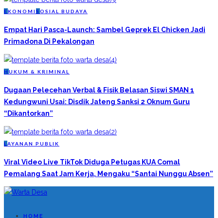
E
KONOMI
S
OSIAL BUDAYA
Empat Hari Pasca-Launch: Sambel Geprek El Chicken Jadi
Primadona Di Pekalongan
H
UKUM & KRIMINAL
Dugaan Pelecehan Verbal & Fisik Belasan Siswi SMAN 1
Kedungwuni Usai: Disdik Jateng Sanksi 2 Oknum Guru
“Dikantorkan”
L
AYANAN PUBLIK
Viral Video Live TikTok Diduga Petugas KUA Comal
Pemalang Saat Jam Kerja, Mengaku “Santai Nunggu Absen”
HOME