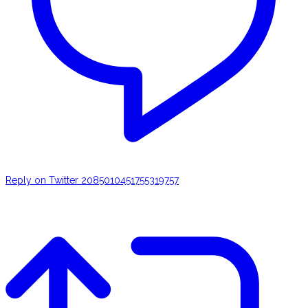
Reply on Twitter 2085010451755319757