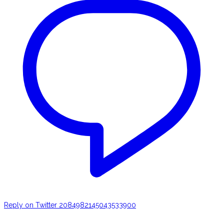
Reply on Twitter 2084982145043533900