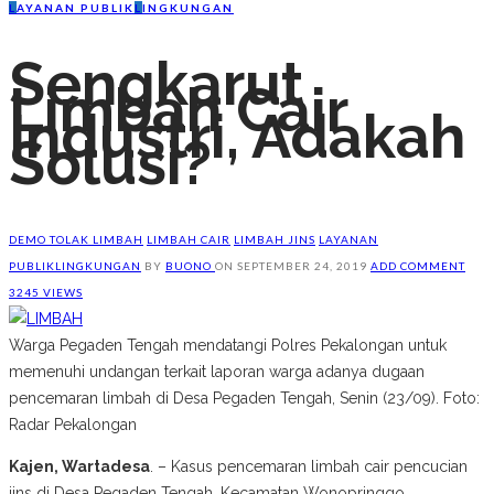
L
AYANAN PUBLIK
L
INGKUNGAN
Sengkarut
Limbah Cair
Industri, Adakah
Solusi?
DEMO TOLAK LIMBAH
LIMBAH CAIR
LIMBAH JINS
LAYANAN
PUBLIK
LINGKUNGAN
BY
BUONO
ON
SEPTEMBER 24, 2019
ADD COMMENT
3245 VIEWS
Warga Pegaden Tengah mendatangi Polres Pekalongan untuk
memenuhi undangan terkait laporan warga adanya dugaan
pencemaran limbah di Desa Pegaden Tengah, Senin (23/09). Foto:
Radar Pekalongan
Kajen, Wartadesa
. – Kasus pencemaran limbah cair pencucian
jins di Desa Pegaden Tengah, Kecamatan Wonopringgo,