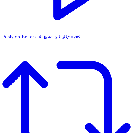
Reply on Twitter 2084992254838710716