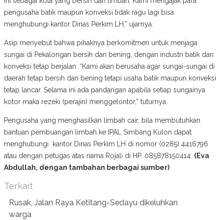
ini sebagai kota yang bersih dari limbah. Kami mengajak para
pengusaha batik maupun konveksi tidak ragu lagi bisa
menghubungi kantor Dinas Perkim LH,” ujarnya.
Asip menyebut bahwa pihaknya berkomitmen untuk menjaga
sungai di Pekalongan bersih dan bening, dengan industri batik dan
konveksi tetap berjalan. “Kami akan berusaha agar sungai-sungai di
daerah tetap bersih dan bening tetapi usaha batik maupun konveksi
tetap lancar. Selama ini ada pandangan apabila setiap sungainya
kotor maka rezeki (perajin) menggelontor,” tuturnya.
Pengusaha yang menghasilkan limbah cair, bila membutuhkan
bantuan pembuangan limbah ke IPAL Simbang Kulon dapat
menghubungi kantor Dinas Perkim LH di nomor (0285) 4416796
atau dengan petugas atas nama Rojali di HP. 085878150414.
(Eva
Abdullah, dengan tambahan berbagai sumber)
Terkait
Rusak, Jalan Raya Ketitang-Sedayu dikeluhkan
warga