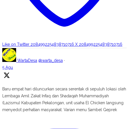
Like on Twitter 2084992254838710716
X
2084992254838710716
WartaDesa
@warta_desa
·
5 Agu
Baru empat hari diluncurkan secara serentak di sepuluh lokasi oleh
Lembaga Amil Zakat Infaq dan Shadaqah Muhammadiyah
(Lazismu) Kabupaten Pekalongan, unit usaha El Chicken langsung
menyedot perhatian masyarakat. Varian menu Sambel Geprek