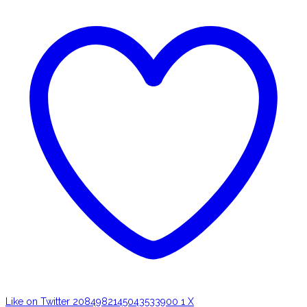
Like on Twitter 2084982145043533900
1
X