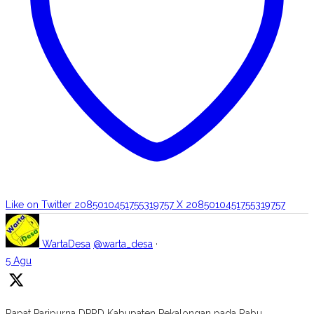
Like on Twitter 2085010451755319757
X
2085010451755319757
WartaDesa
@warta_desa
·
5 Agu
Rapat Paripurna DPRD Kabupaten Pekalongan pada Rabu