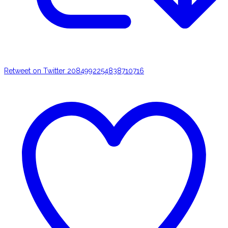
Retweet on Twitter 2084992254838710716