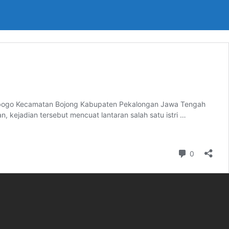
langbogo Kecamatan Bojong Kabupaten Pekalongan Jawa Tengah
an, kejadian tersebut mencuat lantaran salah satu istri …
Komentar
0