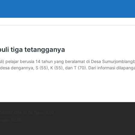
uli tiga tetangganya
 asli) pelajar berusia 14 tahun yang beralamat di Desa Sumurjomb
u desa dengannya, S (55), K (55), dan T (70). Dari informasi dilapang
0003562.AHA.01.04 Tahun 2017.
longan 51156