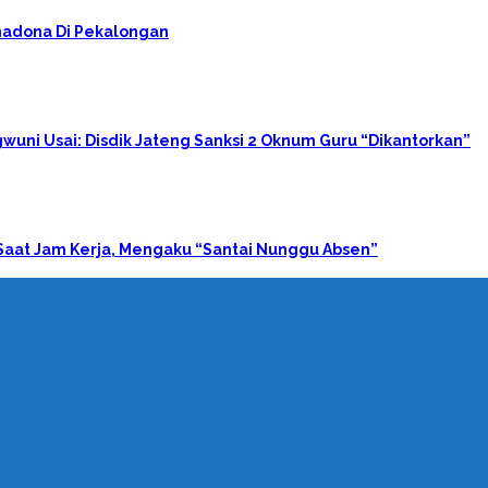
imadona Di Pekalongan
wuni Usai: Disdik Jateng Sanksi 2 Oknum Guru “Dikantorkan”
Saat Jam Kerja, Mengaku “Santai Nunggu Absen”