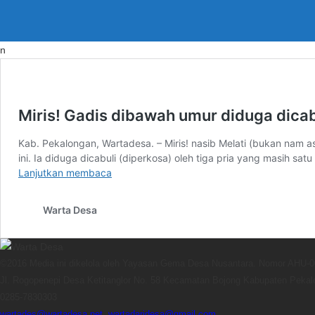
n
Miris! Gadis dibawah umur diduga dicab
Kab. Pekalongan, Wartadesa. – Miris! nasib Melati (bukan nam
ini. Ia diduga dicabuli (diperkosa) oleh tiga pria yang masih sat
Miris!
Lanjutkan membaca
Gadis
dibawah
Warta Desa
umur
diduga
dicabuli
tiga
©2016 Media ini dikelola oleh Yayasan Gema Desa Nusantara. Nomor AHU-
tetangganya
Jl. Rogopenepi Desa Ketitanglor No. 58 Kecamatan Bojong Kabupaten Peka
0285-7830303
wartades@wartadesa.net, wartadaridesa@gmail.com