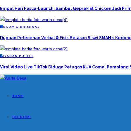
Empat Hari Pasca-Launch: Sambel Geprek El Chicken Jadi Pr
H
UKUM & KRIMINAL
Dugaan Pelecehan Verbal & Fisik Belasan Siswi SMAN 1 Kedung
L
AYANAN PUBLIK
Viral Video Live TikTok Diduga Petugas KUA Comal Pemalang 
HOME
EKONOMI