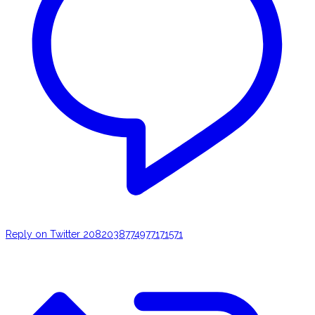
Reply on Twitter 2082038774977171571