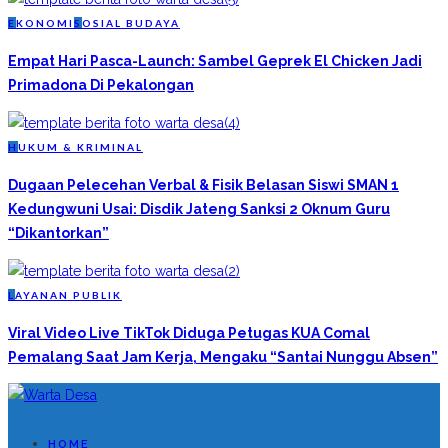
E
KONOMI
S
OSIAL BUDAYA
Empat Hari Pasca-Launch: Sambel Geprek El Chicken Jadi
Primadona Di Pekalongan
H
UKUM & KRIMINAL
Dugaan Pelecehan Verbal & Fisik Belasan Siswi SMAN 1
Kedungwuni Usai: Disdik Jateng Sanksi 2 Oknum Guru
“Dikantorkan”
L
AYANAN PUBLIK
Viral Video Live TikTok Diduga Petugas KUA Comal
Pemalang Saat Jam Kerja, Mengaku “Santai Nunggu Absen”
HOME