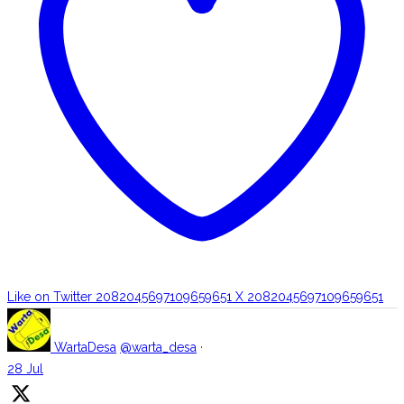
Like on Twitter 2082045697109659651
X
2082045697109659651
WartaDesa
@warta_desa
·
28 Jul