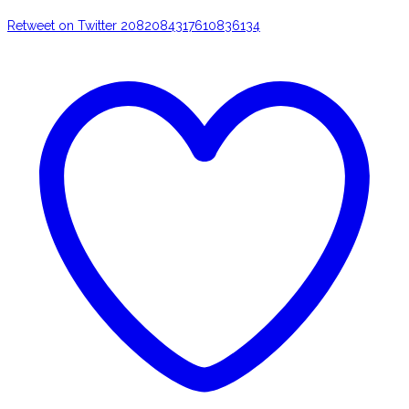
Retweet on Twitter 2082084317610836134