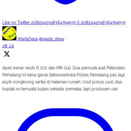
Like on Twitter 2082040518364794935
X
2082040518364794935
WartaDesa
@warta_desa
·
28 Jul
Apes benar nasib R (22) dan MR (24). Dua pemuda asal Petarukan,
Pemalang ini kena garuk Satresnarkoba Polres Pemalang pas lagi
asyik nongkrong santai di halaman rumah. Usut punya usut, dua
koplak ini ternyata bukan sekadar pemakai, tapi produsen cair