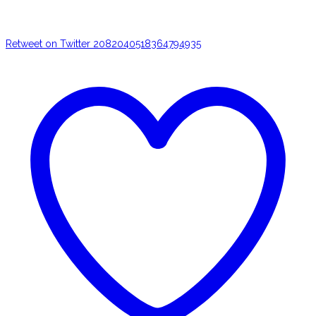
Retweet on Twitter 2082040518364794935