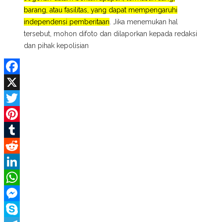
barang, atau fasilitas, yang dapat mempengaruhi
independensi pemberitaan
. Jika menemukan hal
tersebut, mohon difoto dan dilaporkan kepada redaksi
dan pihak kepolisian
Facebook
X
Twitter
Pinterest
Tumblr
Reddit
LinkedIn
WhatsApp
Messenger