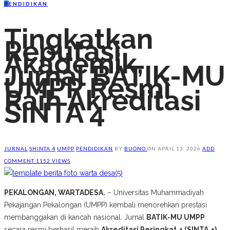
P
ENDIDIKAN
Tingkatkan
Reputasi
Akademik,
Jurnal BATIK-MU
UMPP Resmi
Raih Akreditasi
SINTA 4
JURNAL
SHINTA 4
UMPP
PENDIDIKAN
BY
BUONO
ON
APRIL 13, 2026
ADD
COMMENT
1152 VIEWS
PEKALONGAN, WARTADESA.
– Universitas Muhammadiyah
Pekajangan Pekalongan (UMPP) kembali menorehkan prestasi
membanggakan di kancah nasional. Jurnal
BATIK-MU UMPP
secara resmi berhasil meraih
Akreditasi Peringkat 4 (SINTA 4)