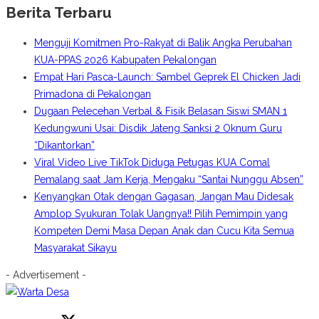
Berita Terbaru
Menguji Komitmen Pro-Rakyat di Balik Angka Perubahan
KUA-PPAS 2026 Kabupaten Pekalongan
Empat Hari Pasca-Launch: Sambel Geprek El Chicken Jadi
Primadona di Pekalongan
Dugaan Pelecehan Verbal & Fisik Belasan Siswi SMAN 1
Kedungwuni Usai: Disdik Jateng Sanksi 2 Oknum Guru
“Dikantorkan”
Viral Video Live TikTok Diduga Petugas KUA Comal
Pemalang saat Jam Kerja, Mengaku “Santai Nunggu Absen”
Kenyangkan Otak dengan Gagasan, Jangan Mau Didesak
Amplop Syukuran Tolak Uangnya!! Pilih Pemimpin yang
Kompeten Demi Masa Depan Anak dan Cucu Kita Semua
Masyarakat Sikayu
- Advertisement -