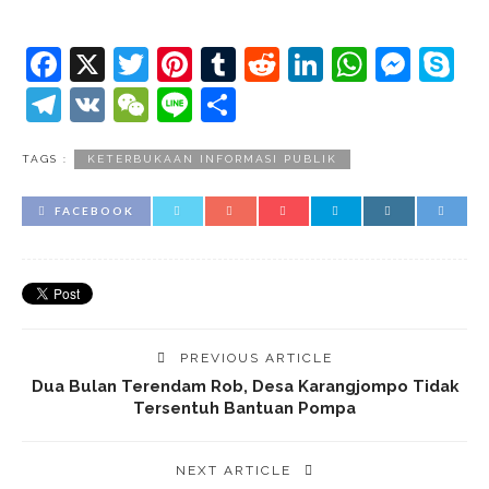
Facebook
X
Twitter
Pinterest
Tumblr
Reddit
LinkedIn
Whats
Mes
S
Telegram
VK
WeChat
Line
Share
TAGS :
KETERBUKAAN INFORMASI PUBLIK
FACEBOOK
PREVIOUS ARTICLE
Dua Bulan Terendam Rob, Desa Karangjompo Tidak
Tersentuh Bantuan Pompa
NEXT ARTICLE