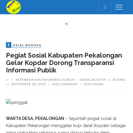
n
S
OSIAL BUDAYA
Pegiat Sosial Kabupaten Pekalongan
Gelar Kopdar Dorong Transparansi
Informasi Publik
KETERBUKAAN INFORMASI PUBLIK
SOSIAL BUDAYA
by
BUONO
on
SEPTEMBER 28, 2025
ADD COMMENT
2235 VIEWS
WARTA DESA, PEKALONGAN
– Sejumlah pegiat sosial di
Kabupaten Pekalongan menggelar kopi darat (kopdar) sebagai
ajang silaturahmi sekaligus ruang diskusi terbuka demi