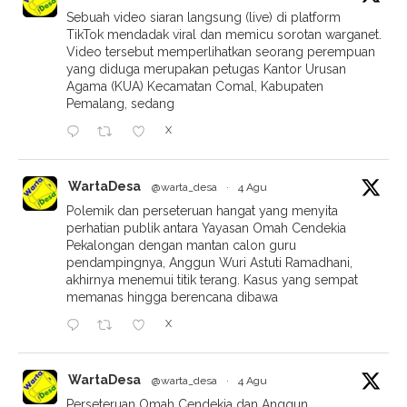
Sebuah video siaran langsung (live) di platform
TikTok mendadak viral dan memicu sorotan warganet.
Video tersebut memperlihatkan seorang perempuan
yang diduga merupakan petugas Kantor Urusan
Agama (KUA) Kecamatan Comal, Kabupaten
Pemalang, sedang
X
WartaDesa
@warta_desa
·
4 Agu
Polemik dan perseteruan hangat yang menyita
perhatian publik antara Yayasan Omah Cendekia
Pekalongan dengan mantan calon guru
pendampingnya, Anggun Wuri Astuti Ramadhani,
akhirnya menemui titik terang. Kasus yang sempat
memanas hingga berencana dibawa
X
WartaDesa
@warta_desa
·
4 Agu
Perseteruan Omah Cendekia dan Anggun