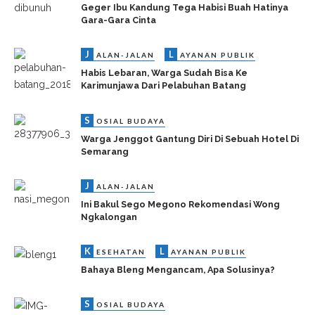
Geger Ibu Kandung Tega Habisi Buah Hatinya
Gara-Gara Cinta
J
L
ALAN-JALAN
AYANAN PUBLIK
Habis Lebaran, Warga Sudah Bisa Ke
Karimunjawa Dari Pelabuhan Batang
S
OSIAL BUDAYA
Warga Jenggot Gantung Diri Di Sebuah Hotel Di
Semarang
J
ALAN-JALAN
Ini Bakul Sego Megono Rekomendasi Wong
Ngkalongan
K
L
ESEHATAN
AYANAN PUBLIK
Bahaya Bleng Mengancam, Apa Solusinya?
S
OSIAL BUDAYA