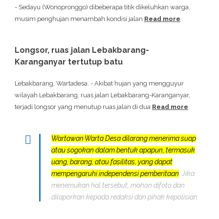
- Sedayu (Wonopronggo) dibeberapa titik dikeluhkan warga,
musim penghujan menambah kondisi jalan
Read more
Longsor, ruas jalan Lebakbarang-
Karanganyar tertutup batu
Lebakbarang, Wartadesa. - Akibat hujan yang mengguyur
wilayah Lebakbarang, ruas jalan Lebakbarang-Karanganyar,
terjadi longsor yang menutup ruas jalan di dua
Read more
Wartawan Warta Desa dilarang menerima suap
atau sogokan dalam bentuk apapun, termasuk
uang, barang, atau fasilitas, yang dapat
mempengaruhi independensi pemberitaan
. Jika
menemukan hal tersebut, mohon difoto dan
dilaporkan kepada redaksi dan pihak kepolisian