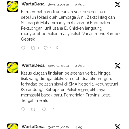
WartaDesa
@warta_desa
·
5 Agu
Baru empat hari diluncurkan secara serentak di
sepuluh lokasi oleh Lembaga Amil Zakat Infaq dan
Shadaqah Muhammadiyah (Lazismu) Kabupaten
Pekalongan, unit usaha El Chicken langsung
menyedot perhatian masyarakat. Varian menu Sambel
Geprek
X
1
1
WartaDesa
@warta_desa
·
4 Agu
Kasus dugaan tindakan pelecehan verbal hingga
fisik yang diduga dilakukan oleh dua oknum guru
terhadap belasan siswi di SMA Negeri 1 Kedungwuni
(Smandung), Kabupaten Pekalongan, akhirnya
memasuki babak baru. Pemerintah Provinsi Jawa
Tengah melalui
X
WartaDesa
@warta_desa
·
4 Agu