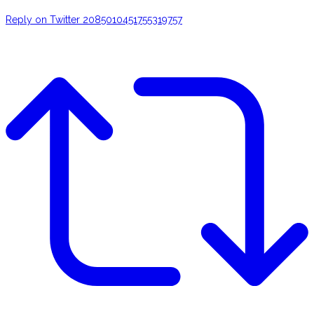
Reply on Twitter 2085010451755319757