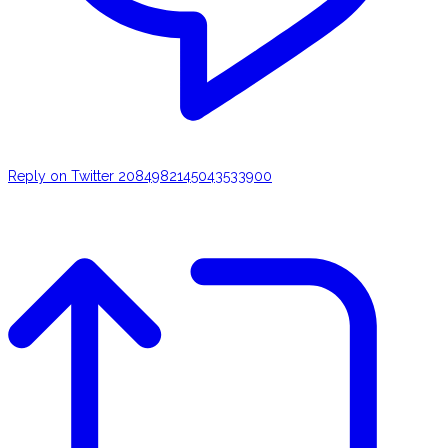
Reply on Twitter 2084982145043533900