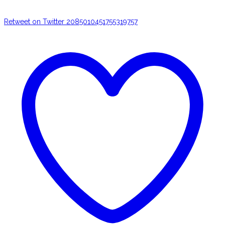
Retweet on Twitter 2085010451755319757