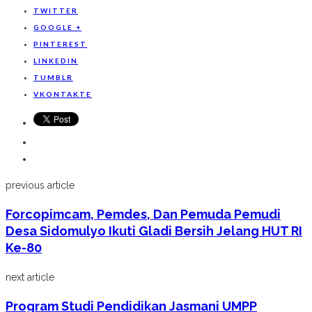
TWITTER
GOOGLE +
PINTEREST
LINKEDIN
TUMBLR
VKONTAKTE
previous article
Forcopimcam, Pemdes, Dan Pemuda Pemudi
Desa Sidomulyo Ikuti Gladi Bersih Jelang HUT RI
Ke-80
next article
Program Studi Pendidikan Jasmani UMPP