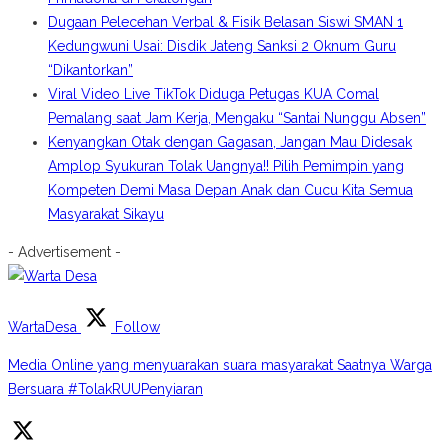
Dugaan Pelecehan Verbal & Fisik Belasan Siswi SMAN 1
Kedungwuni Usai: Disdik Jateng Sanksi 2 Oknum Guru
“Dikantorkan”
Viral Video Live TikTok Diduga Petugas KUA Comal
Pemalang saat Jam Kerja, Mengaku “Santai Nunggu Absen”
Kenyangkan Otak dengan Gagasan, Jangan Mau Didesak
Amplop Syukuran Tolak Uangnya!! Pilih Pemimpin yang
Kompeten Demi Masa Depan Anak dan Cucu Kita Semua
Masyarakat Sikayu
- Advertisement -
WartaDesa
Follow
Media Online yang menyuarakan suara masyarakat Saatnya Warga
Bersuara #TolakRUUPenyiaran