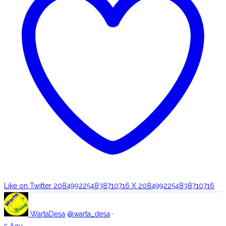
Like on Twitter 2084992254838710716
X
2084992254838710716
WartaDesa
@warta_desa
·