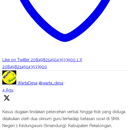
Like on Twitter 2084982145043533900
1
X
2084982145043533900
WartaDesa
@warta_desa
·
4 Agu
Kasus dugaan tindakan pelecehan verbal hingga fisik yang diduga
dilakukan oleh dua oknum guru terhadap belasan siswi di SMA
Negeri 1 Kedungwuni (Smandung), Kabupaten Pekalongan,