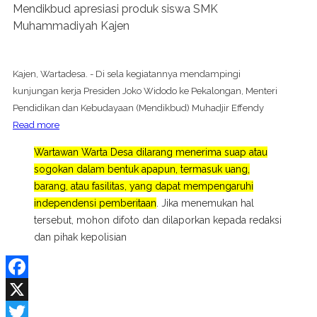
Mendikbud apresiasi produk siswa SMK
Muhammadiyah Kajen
Kajen, Wartadesa. - Di sela kegiatannya mendampingi
kunjungan kerja Presiden Joko Widodo ke Pekalongan, Menteri
Pendidikan dan Kebudayaan (Mendikbud) Muhadjir Effendy
Read more
Wartawan Warta Desa dilarang menerima suap atau
sogokan dalam bentuk apapun, termasuk uang,
barang, atau fasilitas, yang dapat mempengaruhi
independensi pemberitaan
. Jika menemukan hal
tersebut, mohon difoto dan dilaporkan kepada redaksi
dan pihak kepolisian
Facebook
X