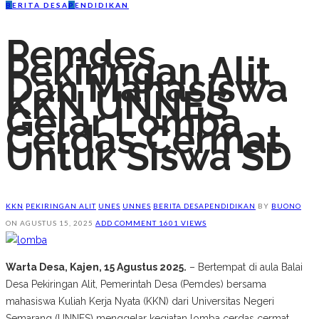
B
ERITA DESA
P
ENDIDIKAN
Pemdes
Pekiringan Alit
Dan Mahasiswa
KKN UNNES
Gelar Lomba
Cerdas Cermat
Untuk Siswa SD
KKN
PEKIRINGAN ALIT
UNES
UNNES
BERITA DESA
PENDIDIKAN
BY
BUONO
ON
AGUSTUS 15, 2025
ADD COMMENT
1601 VIEWS
Warta Desa, Kajen, 15 Agustus 2025.
– Bertempat di aula Balai
Desa Pekiringan Alit, Pemerintah Desa (Pemdes) bersama
mahasiswa Kuliah Kerja Nyata (KKN) dari Universitas Negeri
Semarang (UNNES) menggelar kegiatan lomba cerdas cermat