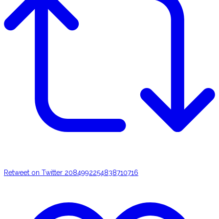
Retweet on Twitter 2084992254838710716