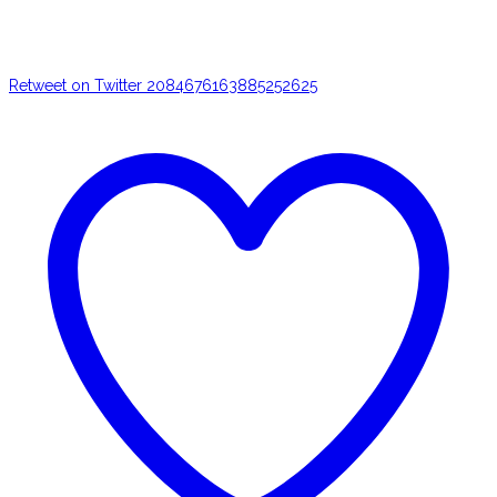
Retweet on Twitter 2084676163885252625