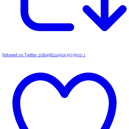
Retweet on Twitter 2084982145043533900
1