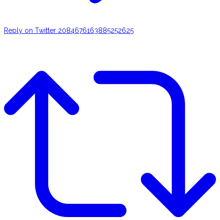
Reply on Twitter 2084676163885252625