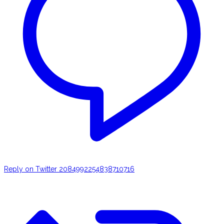
Reply on Twitter 2084992254838710716