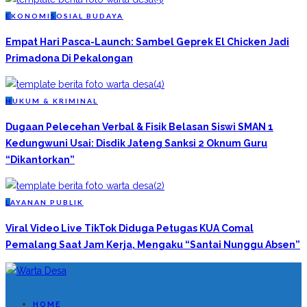
E
KONOMI
S
OSIAL BUDAYA
Empat Hari Pasca-Launch: Sambel Geprek El Chicken Jadi
Primadona Di Pekalongan
H
UKUM & KRIMINAL
Dugaan Pelecehan Verbal & Fisik Belasan Siswi SMAN 1
Kedungwuni Usai: Disdik Jateng Sanksi 2 Oknum Guru
“Dikantorkan”
L
AYANAN PUBLIK
Viral Video Live TikTok Diduga Petugas KUA Comal
Pemalang Saat Jam Kerja, Mengaku “Santai Nunggu Absen”
HOME