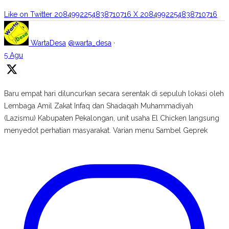
Like on Twitter 2084992254838710716
X
2084992254838710716
WartaDesa
@warta_desa
·
5 Agu
Baru empat hari diluncurkan secara serentak di sepuluh lokasi oleh
Lembaga Amil Zakat Infaq dan Shadaqah Muhammadiyah
(Lazismu) Kabupaten Pekalongan, unit usaha El Chicken langsung
menyedot perhatian masyarakat. Varian menu Sambel Geprek