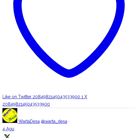
Like on Twitter 2084982145043533900
1
X
2084982145043533900
WartaDesa
@warta_desa
·
4 Agu