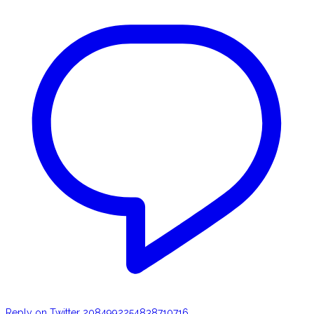
Reply on Twitter 2084992254838710716