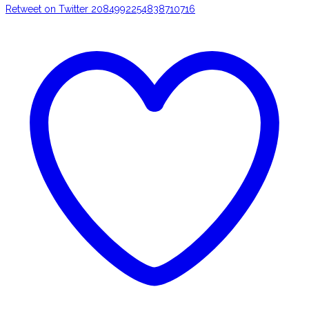
Retweet on Twitter 2084992254838710716