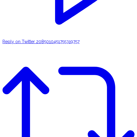
Reply on Twitter 2085010451755319757