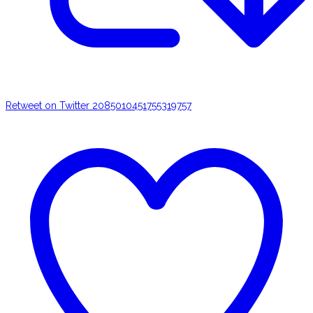
Retweet on Twitter 2085010451755319757