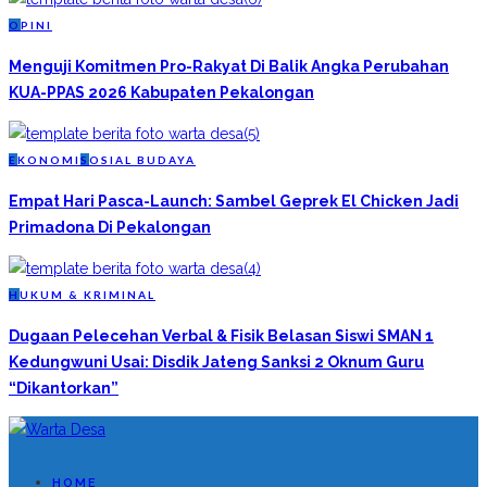
O
PINI
Menguji Komitmen Pro-Rakyat Di Balik Angka Perubahan
KUA-PPAS 2026 Kabupaten Pekalongan
E
KONOMI
S
OSIAL BUDAYA
Empat Hari Pasca-Launch: Sambel Geprek El Chicken Jadi
Primadona Di Pekalongan
H
UKUM & KRIMINAL
Dugaan Pelecehan Verbal & Fisik Belasan Siswi SMAN 1
Kedungwuni Usai: Disdik Jateng Sanksi 2 Oknum Guru
“Dikantorkan”
HOME