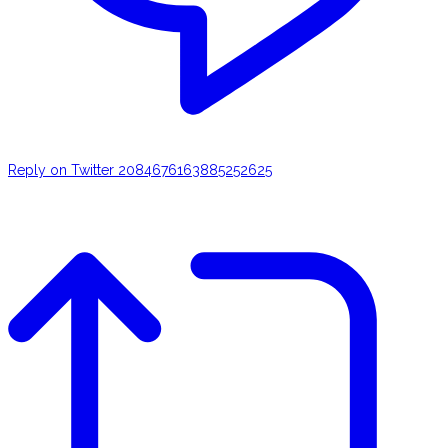
Reply on Twitter 2084676163885252625