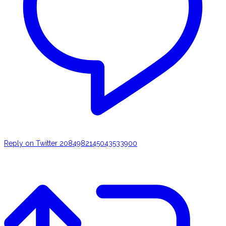
Reply on Twitter 2084982145043533900