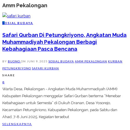
Amm Pekalongan
S
OSIAL BUDAYA
Safari Qurban Di Petungkriyono, Angkatan Muda
Muhammadiyah Pekalongan Berbagi
Kebahagiaan Pasca Bencana
BY
BUONO
ON
JUNI 9, 2025
SOSIAL BUDAYA
AMM PEKALONGAN
KURBAN
PETUNGKRIYONO
SAFARI KURBAN
SHARE
0
Warta Desa, Pekalongan - Angkatan Muda Muhammadiyah (AMM)
Kabupaten Pekalongan menggelar Safari Qurban bertema “Menebar
Kebahagiaan untuk Semesta” di Dukuh Dranan, Desa Yosorejo,
Kecamatan Petungkriono, Kabupaten Pekalongan, pada Sabtu dan
Ahad, 7-8 Juni 2025. Kegiatan tersebut
SELENGKAPNYA