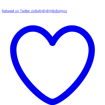
Retweet on Twitter 2084658387581829502