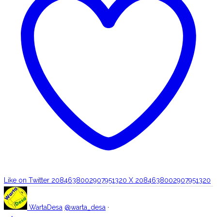
Like on Twitter 2084638002907951320
X
2084638002907951320
WartaDesa
@warta_desa
·