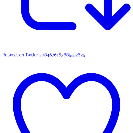
Retweet on Twitter 2084676163885252625