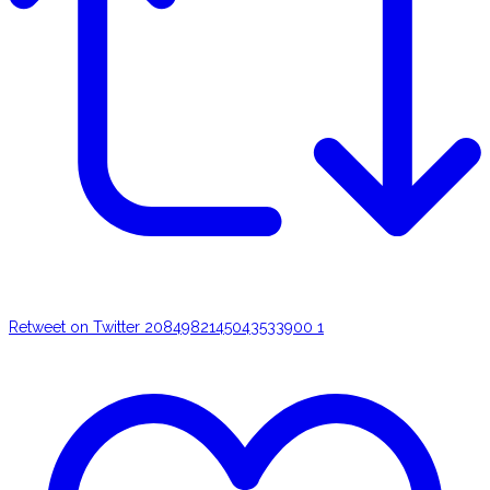
Retweet on Twitter 2084982145043533900
1