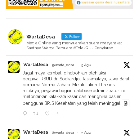
WartaDesa
Follow
Media Online yang menyuarakan suara masyarakat
Saatnya Warga Bersuara #TolakRUUPenyiaran
WartaDesa
@warta_desa
·
5 Agu
Jagat maya kembali dihebohkan oleh aksi
pegawai RSUD dr. Soekardjo, Tasikmalaya, Jawa Barat,
bernama Norma Zahara. Melalui akun Threads
miliknya, pegawai bagian database administrator ini
melontarkan kata-kata kasar dan menghina pasien
pengguna BPJS Kesehatan yang telah meninggal
X
WartaDesa
@warta_desa
·
5 Agu