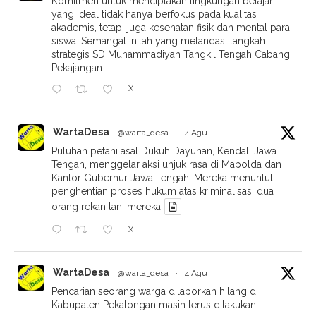
Komitmen untuk menciptakan lingkungan belajar
yang ideal tidak hanya berfokus pada kualitas
akademis, tetapi juga kesehatan fisik dan mental para
siswa. Semangat inilah yang melandasi langkah
strategis SD Muhammadiyah Tangkil Tengah Cabang
Pekajangan
X
WartaDesa
@warta_desa
·
4 Agu
Puluhan petani asal Dukuh Dayunan, Kendal, Jawa
Tengah, menggelar aksi unjuk rasa di Mapolda dan
Kantor Gubernur Jawa Tengah. Mereka menuntut
penghentian proses hukum atas kriminalisasi dua
orang rekan tani mereka
X
WartaDesa
@warta_desa
·
4 Agu
Pencarian seorang warga dilaporkan hilang di
Kabupaten Pekalongan masih terus dilakukan.