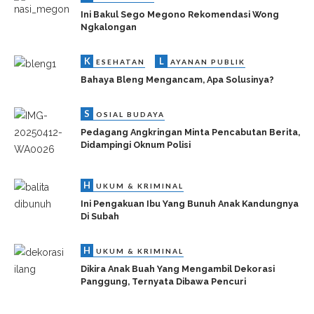
Ini Bakul Sego Megono Rekomendasi Wong
Ngkalongan
K
L
ESEHATAN
AYANAN PUBLIK
Bahaya Bleng Mengancam, Apa Solusinya?
S
OSIAL BUDAYA
Pedagang Angkringan Minta Pencabutan Berita,
Didampingi Oknum Polisi
H
UKUM & KRIMINAL
Ini Pengakuan Ibu Yang Bunuh Anak Kandungnya
Di Subah
H
UKUM & KRIMINAL
Dikira Anak Buah Yang Mengambil Dekorasi
Panggung, Ternyata Dibawa Pencuri