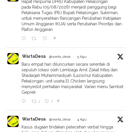
Rapat Paripurna DPRD Kabupaten Pekalongan
pada Rabu (05/08/2026) menjadi panggung bagi
Pelaksana Tugas (Plt.) Bupati Pekalongan, Sukirman,
untuk menyerahkan Rancangan Perubahan Kebijakan
Umum Anggaran (KUA) serta Perubahan Prioritas dan
Plafon Anggaran
X
WartaDesa
@warta_desa
·
5 Agu
Baru empat hari diluncurkan secara serentak di
sepuluh lokasi oleh Lembaga Amil Zakat Infaq dan
Shadaqah Muhammadiyah (Lazismu) Kabupaten
Pekalongan, unit usaha El Chicken langsung
menyedot perhatian masyarakat. Varian menu Sambel
Geprek
X
1
1
WartaDesa
@warta_desa
·
4 Agu
Kasus dugaan tindakan pelecehan verbal hingga