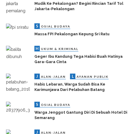
Mudik Ke Pekalongan? Begini Rincian Tarif Tol
Jakarta-Pekalongan
S
OSIAL BUDAYA
Massa FPI Pekalongan Kepung Sri Ratu
H
UKUM & KRIMINAL
Geger Ibu Kandung Tega Habisi Buah Hatinya
Gara-Gara Cinta
J
L
ALAN-JALAN
AYANAN PUBLIK
Habis Lebaran, Warga Sudah Bisa Ke
Karimunjawa Dari Pelabuhan Batang
S
OSIAL BUDAYA
Warga Jenggot Gantung Diri Di Sebuah Hotel Di
Semarang
J
ALAN-JALAN