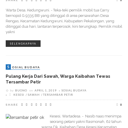
SHARE
0
Warta Desa, Kedungwuni. - Teka-teki pemilik mobil tua Carry
bernopol G 9335 BB yang ditinggal di area persawahan Desa
Rengas, Kecamatan Kedungwuni, Kabupaten Pekalongan, yang
ditinggal dua hari, lantaran terperosok, kini terungkap. Pemilik mobil
yakni
SELENGKAPNYA
S
OSIAL BUDAYA
Pulang Kerja Dari Sawah, Warga Kaibahan Tewas
Tersambar Petir
by
BUONO
on
APRIL 1, 2019
SOSIAL BUDAYA
KESESI
SAWAH
TERSAMBAR PETIR
SHARE
0
Kesesi, Wartadesa. - Nasib naas menimpa
seorang petani yakni Rasmonah, 62 tahun
warga Dk. Kaibahan Desa Kesesi Kecamatan