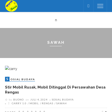
n
SAWAH
S
OSIAL BUDAYA
Stir Mobil Rusak, Mobil Ditinggal Di Persawahan Desa
Rengas
by
BUONO
on
JULI 4, 2024
SOSIAL BUDAYA
CARRY 1.0
MOBIL
RENGAS
SAWAH