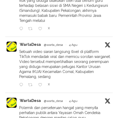
fisik yang diduga dilakukan oleh dua oknum guru
terhadap belasan siswi di SMA Negeri 1 Kedungwuni
(Smandung), Kabupaten Pekalongan, akhirnya
memasuki babak baru. Pemerintah Provinsi Jawa
Tengah melalui
X
WartaDesa
@warta_desa
·
4 Agu
Sebuah video siaran langsung (live) di platform
TikTok mendadak viral dan memicu sorotan warganet.
Video tersebut memperlihatkan seorang perempuan
yang diduga merupakan petugas Kantor Urusan
Agama (KUA) Kecamatan Comal, Kabupaten
Pemalang, sedang
X
WartaDesa
@warta_desa
·
4 Agu
Polemik dan perseteruan hangat yang menyita
perhatian publik antara Yayasan Omah Cendekia
Pekalongan dengan mantan calon guru