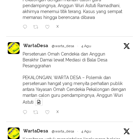
pendampingnya, Anggun Wuri Astuti Ramadhani,
akhirnya menemui titik terang. Kasus yang sempat
memanas hingga berencana dibawa
X
WartaDesa
@warta_desa
·
4 Agu
Perseteruan Omah Cendekia dan Anggun
Berakhir Damai lewat Mediasi di Balai Desa
Pesanggrahan
PEKALONGAN, WARTA DESA – Polemik dan
perseteruan hangat yang menyita perhatian publik
antara Yayasan Omah Cendekia Pekalongan dengan
mantan calon guru pendampingnya, Anggun Wuri
Astuti
X
WartaDesa
@warta_desa
·
4 Agu