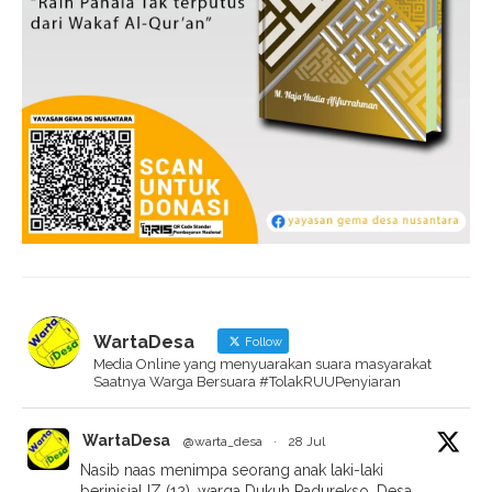
WartaDesa
Follow
Media Online yang menyuarakan suara masyarakat
Saatnya Warga Bersuara #TolakRUUPenyiaran
WartaDesa
@warta_desa
·
28 Jul
Nasib naas menimpa seorang anak laki-laki
berinisial IZ (12), warga Dukuh Padurekso, Desa