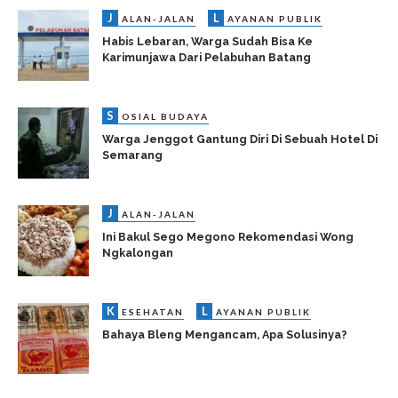
J
L
ALAN-JALAN
AYANAN PUBLIK
Habis Lebaran, Warga Sudah Bisa Ke
Karimunjawa Dari Pelabuhan Batang
S
OSIAL BUDAYA
Warga Jenggot Gantung Diri Di Sebuah Hotel Di
Semarang
J
ALAN-JALAN
Ini Bakul Sego Megono Rekomendasi Wong
Ngkalongan
K
L
ESEHATAN
AYANAN PUBLIK
Bahaya Bleng Mengancam, Apa Solusinya?