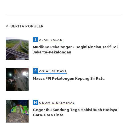
BERITA POPULER
J
ALAN-JALAN
Mudik Ke Pekalongan? Begini Rincian Tarif Tol
Jakarta-Pekalongan
S
OSIAL BUDAYA
Massa FPI Pekalongan Kepung Sri Ratu
H
UKUM & KRIMINAL
Geger Ibu Kandung Tega Habisi Buah Hatinya
Gara-Gara Cinta