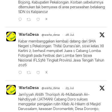
Bojong, Kabupaten Pekalongan. Korban sebelumnya
ditemukan tak bernyawa di area persawahan belakang
SDN 01 Kalipancur
X
WartaDesa
@warta_desa
·
28 Jul
Kabar membanggakan kembali datang dari SMA
Negeri 1 Pekalongan. Thifal Qurraru'ain, siswi kelas XII
Kartini 2, berhasil menyabet Juara 1 Cabang Lomba
Fotografi pada Festival dan Lomba Seni Siswa
Nasional (FLS3N) Tingkat Provinsi Jawa Tengah Tahun
2026
X
WartaDesa
@warta_desa
·
25 Jul
Jam’iyyah Ahlith Thoriqoh Al-Mu’tabarah An-
Nahdliyyah (JATMAN) Cabang Doro sukses
menggelar pengajian rutin Kitab Al-Hikam di Masjid
Darussalam, kawasan Doromantek, Desa Dororejo,