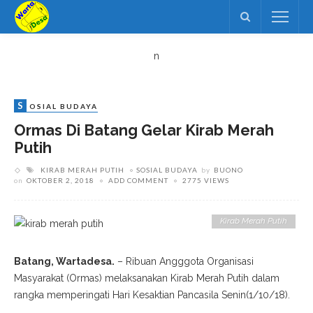
n
S
OSIAL BUDAYA
Ormas Di Batang Gelar Kirab Merah
Putih
KIRAB MERAH PUTIH
SOSIAL BUDAYA
by
BUONO
on
OKTOBER 2, 2018
ADD COMMENT
2775 VIEWS
Kirab Merah Putih
Batang, Wartadesa.
– Ribuan Angggota Organisasi
Masyarakat (Ormas) melaksanakan Kirab Merah Putih dalam
rangka memperingati Hari Kesaktian Pancasila Senin(1/10/18).