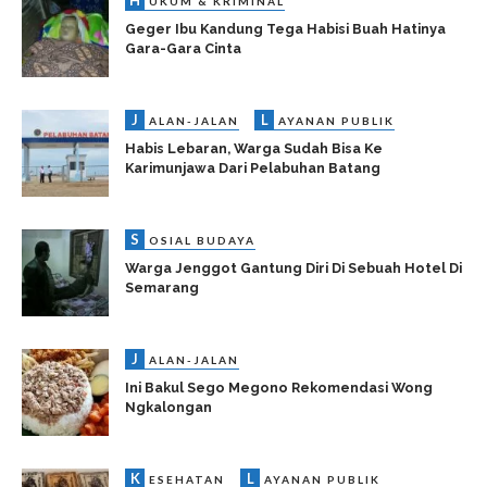
H
UKUM & KRIMINAL
Geger Ibu Kandung Tega Habisi Buah Hatinya
Gara-Gara Cinta
J
L
ALAN-JALAN
AYANAN PUBLIK
Habis Lebaran, Warga Sudah Bisa Ke
Karimunjawa Dari Pelabuhan Batang
S
OSIAL BUDAYA
Warga Jenggot Gantung Diri Di Sebuah Hotel Di
Semarang
J
ALAN-JALAN
Ini Bakul Sego Megono Rekomendasi Wong
Ngkalongan
K
L
ESEHATAN
AYANAN PUBLIK