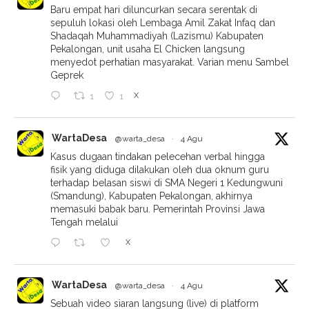
Baru empat hari diluncurkan secara serentak di
sepuluh lokasi oleh Lembaga Amil Zakat Infaq dan
Shadaqah Muhammadiyah (Lazismu) Kabupaten
Pekalongan, unit usaha El Chicken langsung
menyedot perhatian masyarakat. Varian menu Sambel
Geprek
X
1
1
WartaDesa
@warta_desa
·
4 Agu
Kasus dugaan tindakan pelecehan verbal hingga
fisik yang diduga dilakukan oleh dua oknum guru
terhadap belasan siswi di SMA Negeri 1 Kedungwuni
(Smandung), Kabupaten Pekalongan, akhirnya
memasuki babak baru. Pemerintah Provinsi Jawa
Tengah melalui
X
WartaDesa
@warta_desa
·
4 Agu
Sebuah video siaran langsung (live) di platform