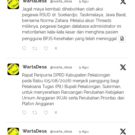
WartaDesa
@warta_desa
·
5 Agu
Jagat maya kembali dihebohkan oleh aksi
pegawai RSUD dr. Soekardjo, Tasikmalaya, Jawa Barat,
bernama Norma Zahara. Melalui akun Threads
miliknya, pegawai bagian database administrator ini
melontarkan kata-kata kasar dan menghina pasien
pengguna BPJS Kesehatan yang telah meninggal
X
WartaDesa
@warta_desa
·
5 Agu
Rapat Paripurna DPRD Kabupaten Pekalongan
pada Rabu (05/08/2026) menjadi panggung bagi
Pelaksana Tugas (Plt.) Bupati Pekalongan, Sukirman,
untuk menyerahkan Rancangan Perubahan Kebijakan
Umum Anggaran (KUA) serta Perubahan Prioritas dan
Plafon Anggaran
X
WartaDesa
@warta_desa
·
5 Agu