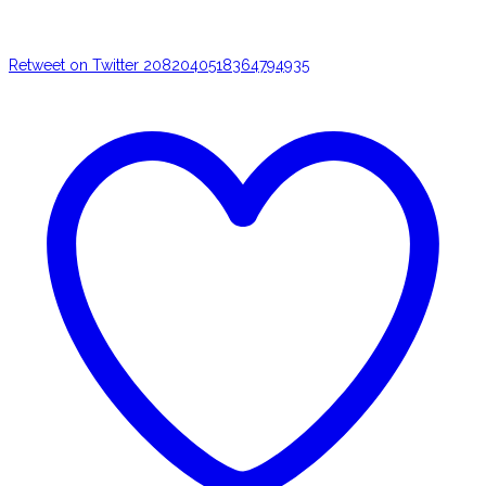
Retweet on Twitter 2082040518364794935