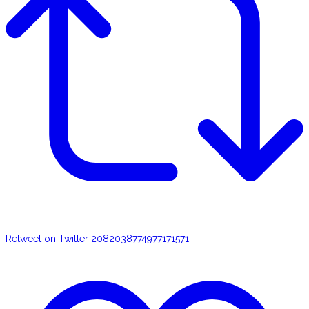
Retweet on Twitter 2082038774977171571