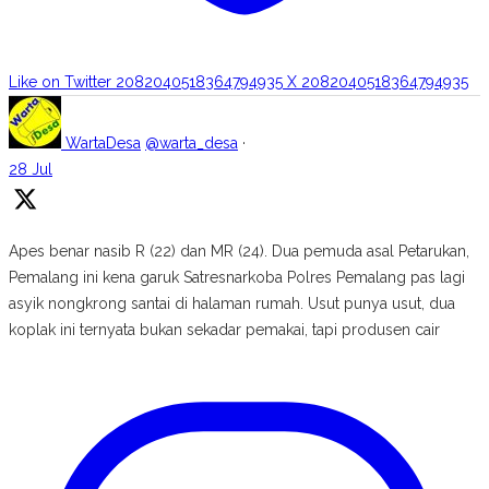
Like on Twitter 2082040518364794935
X
2082040518364794935
WartaDesa
@warta_desa
·
28 Jul
Apes benar nasib R (22) dan MR (24). Dua pemuda asal Petarukan,
Pemalang ini kena garuk Satresnarkoba Polres Pemalang pas lagi
asyik nongkrong santai di halaman rumah. Usut punya usut, dua
koplak ini ternyata bukan sekadar pemakai, tapi produsen cair