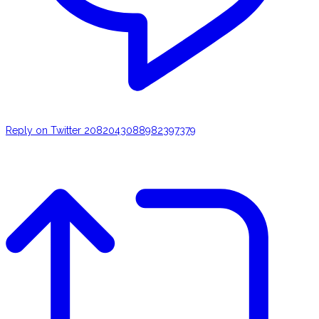
Reply on Twitter 2082043088982397379