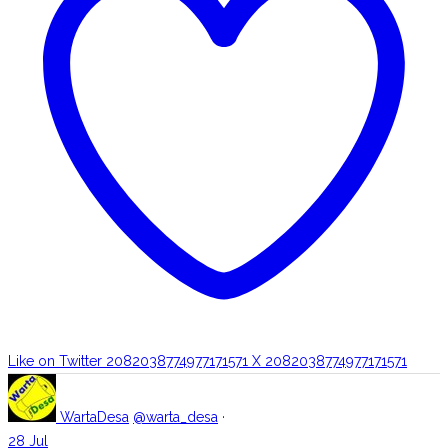
Like on Twitter 2082038774977171571
X
2082038774977171571
WartaDesa
@warta_desa
·
28 Jul