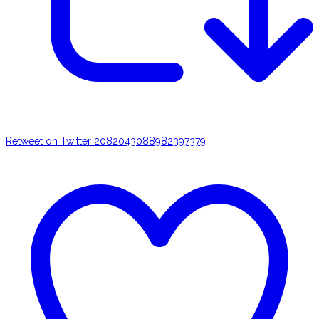
Retweet on Twitter 2082043088982397379