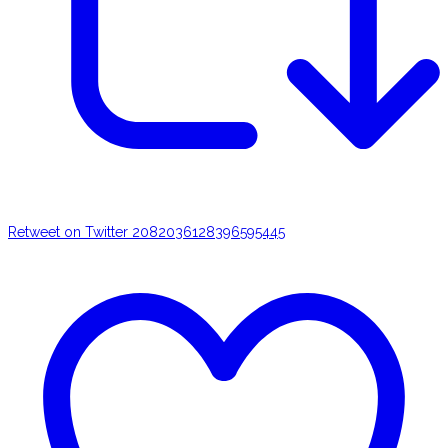
Retweet on Twitter 2082036128396595445