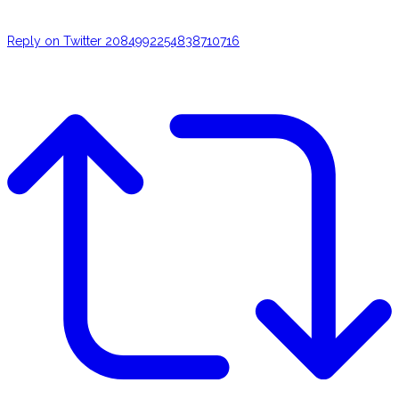
Reply on Twitter 2084992254838710716