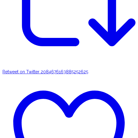
Retweet on Twitter 2084676163885252625