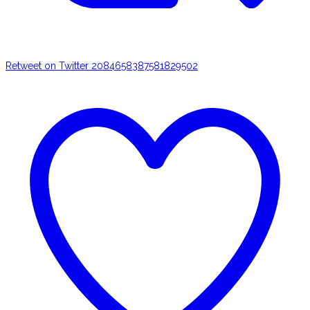
Retweet on Twitter 2084658387581829502