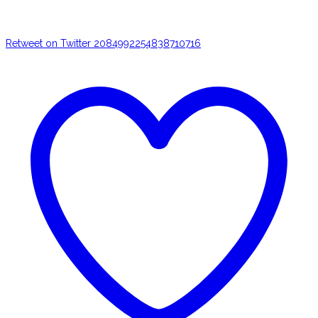
Retweet on Twitter 2084992254838710716