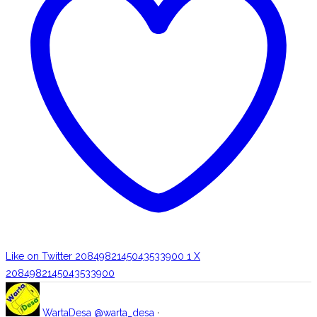
Like on Twitter 2084982145043533900
1
X
2084982145043533900
WartaDesa
@warta_desa
·