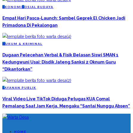
E
KONOMI
S
OSIAL BUDAYA
Empat Hari Pasca-Launch: Sambel Geprek El Chicken Jadi
Primadona Di Pekalongan
H
UKUM & KRIMINAL
Dugaan Pelecehan Verbal & Fisik Belasan Siswi SMAN 1
Kedungwuni Usai: Disdik Jateng Sanksi 2 Oknum Guru
“Dikantorkan”
L
AYANAN PUBLIK
Viral Video Live TikTok Diduga Petugas KUA Comal
Pemalang Saat Jam Kerja, Mengaku “Santai Nunggu Absen”
HOME