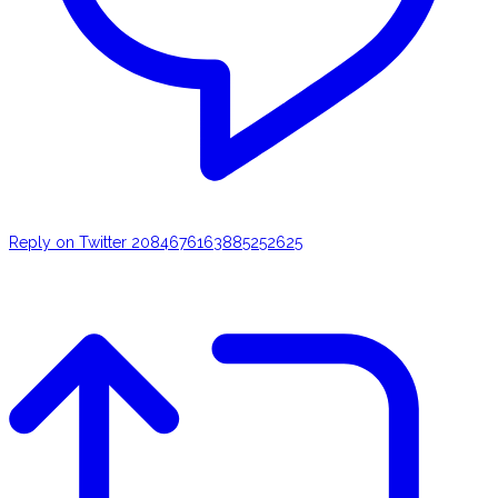
Reply on Twitter 2084676163885252625