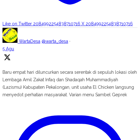
Like on Twitter 2084992254838710716
X
2084992254838710716
WartaDesa
@warta_desa
·
5 Agu
Baru empat hari diluncurkan secara serentak di sepuluh lokasi oleh
Lembaga Amil Zakat Infaq dan Shadaqah Muhammadiyah
(Lazismu) Kabupaten Pekalongan, unit usaha El Chicken langsung
menyedot perhatian masyarakat. Varian menu Sambel Geprek