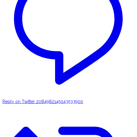
Reply on Twitter 2084982145043533900