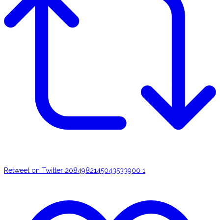
Retweet on Twitter 2084982145043533900
1