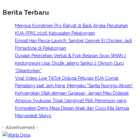
Berita Terbaru
Menguji Komitmen Pro-Rakyat di Balik Angka Perubahan
KUA-PPAS 2026 Kabupaten Pekalongan
Empat Hari Pasca-Launch: Sambel Geprek El Chicken Jadi
Primadona di Pekalongan
Dugaan Pelecehan Verbal & Fisik Belasan Siswi SMAN 1
Kedungwuni Usai: Disdik Jateng Sanksi 2 Oknum Guru
“Dikantorkan”
Viral Video Live TikTok Diduga Petugas KUA Comal
Pemalang saat Jam Kerja, Mengaku “Santai Nunggu Absen”
Kenyangkan Otak dengan Gagasan, Jangan Mau Didesak
Amplop Syukuran Tolak Uangnya!! Pilih Pemimpin yang
Kompeten Demi Masa Depan Anak dan Cucu Kita Semua
Masyarakat Sikayu
- Advertisement -