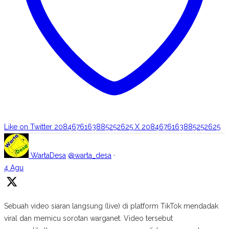
Like on Twitter 2084676163885252625
X
2084676163885252625
WartaDesa
@warta_desa
·
4 Agu
Sebuah video siaran langsung (live) di platform TikTok mendadak
viral dan memicu sorotan warganet. Video tersebut