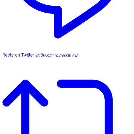
Reply on Twitter 2085010451755319757