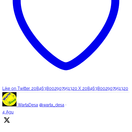
Like on Twitter 2084638002907951320
X
2084638002907951320
WartaDesa
@warta_desa
·
4 Agu