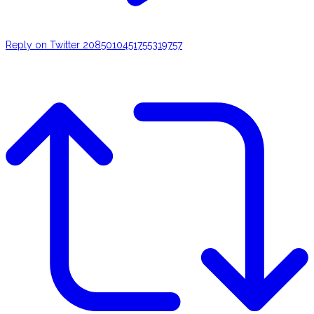
Reply on Twitter 2085010451755319757