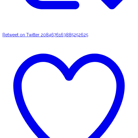
Retweet on Twitter 2084676163885252625