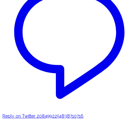
Reply on Twitter 2084992254838710716