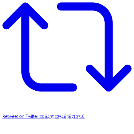
Retweet on Twitter 2084992254838710716