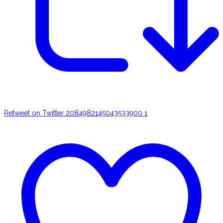
Retweet on Twitter 2084982145043533900
1