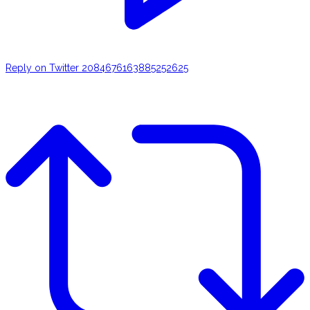
Reply on Twitter 2084676163885252625