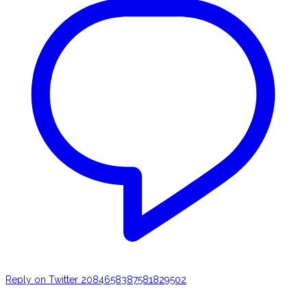
Reply on Twitter 2084658387581829502