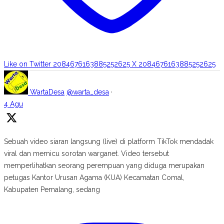
Like on Twitter 2084676163885252625
X
2084676163885252625
WartaDesa
@warta_desa
·
4 Agu
Sebuah video siaran langsung (live) di platform TikTok mendadak
viral dan memicu sorotan warganet. Video tersebut
memperlihatkan seorang perempuan yang diduga merupakan
petugas Kantor Urusan Agama (KUA) Kecamatan Comal,
Kabupaten Pemalang, sedang