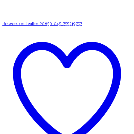
Retweet on Twitter 2085010451755319757