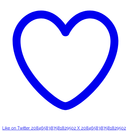
Like on Twitter 2084658387581829502
X
2084658387581829502