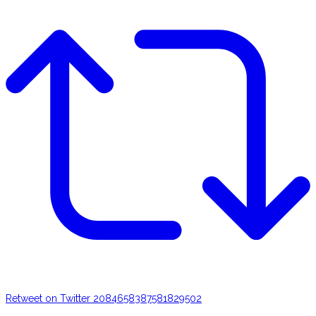
Retweet on Twitter 2084658387581829502