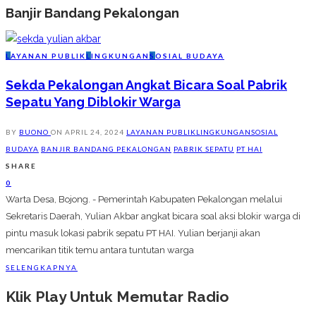
Banjir Bandang Pekalongan
L
AYANAN PUBLIK
L
INGKUNGAN
S
OSIAL BUDAYA
Sekda Pekalongan Angkat Bicara Soal Pabrik
Sepatu Yang Diblokir Warga
BY
BUONO
ON
APRIL 24, 2024
LAYANAN PUBLIK
LINGKUNGAN
SOSIAL
BUDAYA
BANJIR BANDANG PEKALONGAN
PABRIK SEPATU
PT HAI
SHARE
0
Warta Desa, Bojong. - Pemerintah Kabupaten Pekalongan melalui
Sekretaris Daerah, Yulian Akbar angkat bicara soal aksi blokir warga di
pintu masuk lokasi pabrik sepatu PT HAI. Yulian berjanji akan
mencarikan titik temu antara tuntutan warga
SELENGKAPNYA
Klik Play Untuk Memutar Radio