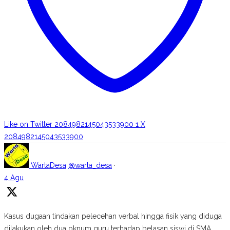
Like on Twitter 2084982145043533900
1
X
2084982145043533900
WartaDesa
@warta_desa
·
4 Agu
Kasus dugaan tindakan pelecehan verbal hingga fisik yang diduga
dilakukan oleh dua oknum guru terhadap belasan siswi di SMA