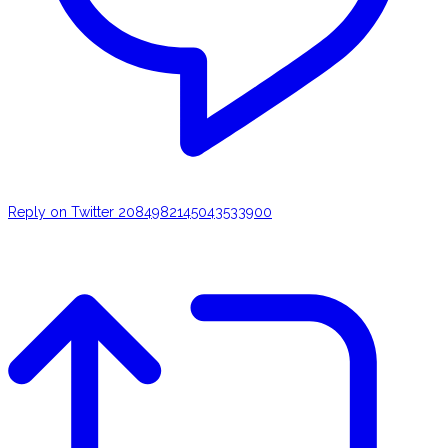
Reply on Twitter 2084982145043533900