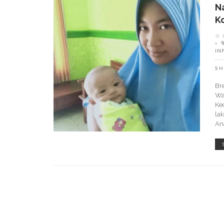
N
K
IN
SH
Br
Wa
Ke
la
An