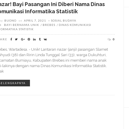
azar! Bayi Pasangan Ini Diberi Nama Dinas
omunikasi Informatika Statistik
by
BUONO
on
APRIL 7, 2021
SOSIAL BUDAYA
BAYI BERNAMA UNIK
BREBES
DINAS KOMUNIKASI
FORMATIKA STATISTIK
ARE
0
ebes, Wartadesa. - Unik! Lantaran nazar (janji) pasangan Slamet
hyudi (38) dan Ririn Linda Tunggal Sari (33), warga Dukuhturi,
camatan Bumiayu, Kabupaten Brebes ini memberi nama anak
ki-lakinya dengan nama Dinas Komunikasi Informatika Statistik.
ak
SELENGKAPNYA