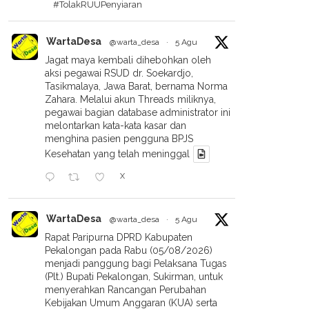
#TolakRUUPenyiaran
WartaDesa
@warta_desa
·
5 Agu
Jagat maya kembali dihebohkan oleh
aksi pegawai RSUD dr. Soekardjo,
Tasikmalaya, Jawa Barat, bernama Norma
Zahara. Melalui akun Threads miliknya,
pegawai bagian database administrator ini
melontarkan kata-kata kasar dan
menghina pasien pengguna BPJS
Kesehatan yang telah meninggal
X
WartaDesa
@warta_desa
·
5 Agu
Rapat Paripurna DPRD Kabupaten
Pekalongan pada Rabu (05/08/2026)
menjadi panggung bagi Pelaksana Tugas
(Plt.) Bupati Pekalongan, Sukirman, untuk
menyerahkan Rancangan Perubahan
Kebijakan Umum Anggaran (KUA) serta