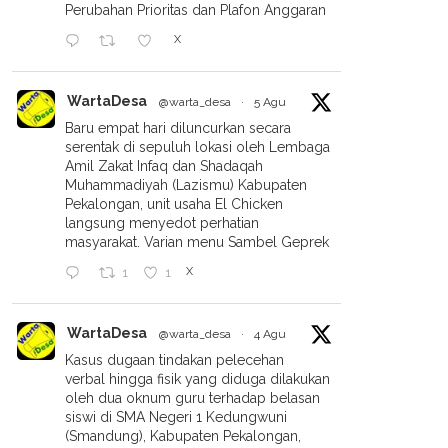
Perubahan Prioritas dan Plafon Anggaran
X
WartaDesa
@warta_desa
·
5 Agu
Baru empat hari diluncurkan secara
serentak di sepuluh lokasi oleh Lembaga
Amil Zakat Infaq dan Shadaqah
Muhammadiyah (Lazismu) Kabupaten
Pekalongan, unit usaha El Chicken
langsung menyedot perhatian
masyarakat. Varian menu Sambel Geprek
X
1
1
WartaDesa
@warta_desa
·
4 Agu
Kasus dugaan tindakan pelecehan
verbal hingga fisik yang diduga dilakukan
oleh dua oknum guru terhadap belasan
siswi di SMA Negeri 1 Kedungwuni
(Smandung), Kabupaten Pekalongan,