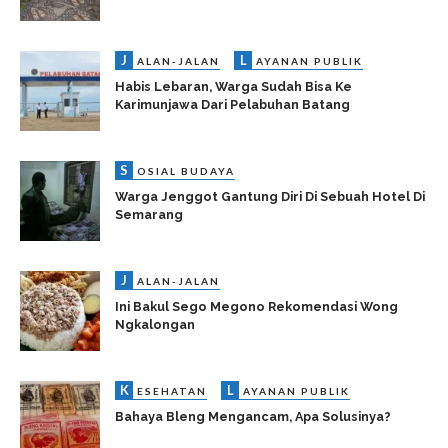
J
L
ALAN-JALAN
AYANAN PUBLIK
Habis Lebaran, Warga Sudah Bisa Ke
Karimunjawa Dari Pelabuhan Batang
S
OSIAL BUDAYA
Warga Jenggot Gantung Diri Di Sebuah Hotel Di
Semarang
J
ALAN-JALAN
Ini Bakul Sego Megono Rekomendasi Wong
Ngkalongan
K
L
ESEHATAN
AYANAN PUBLIK
Bahaya Bleng Mengancam, Apa Solusinya?