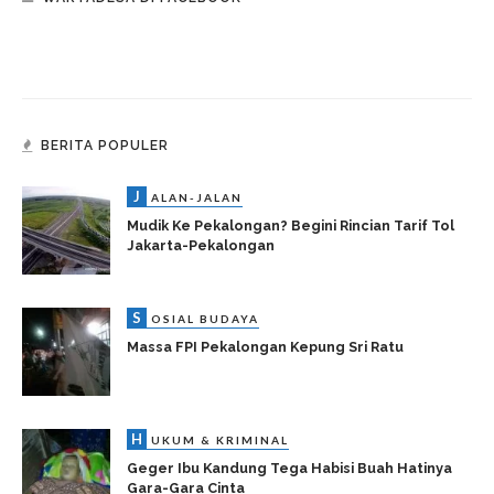
BERITA POPULER
J
ALAN-JALAN
Mudik Ke Pekalongan? Begini Rincian Tarif Tol
Jakarta-Pekalongan
S
OSIAL BUDAYA
Massa FPI Pekalongan Kepung Sri Ratu
H
UKUM & KRIMINAL
Geger Ibu Kandung Tega Habisi Buah Hatinya
Gara-Gara Cinta