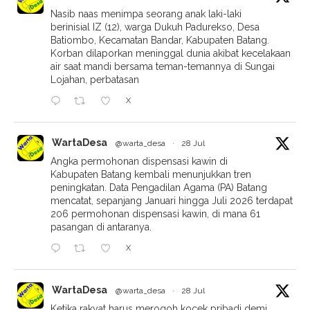
Nasib naas menimpa seorang anak laki-laki
berinisial IZ (12), warga Dukuh Padurekso, Desa
Batiombo, Kecamatan Bandar, Kabupaten Batang.
Korban dilaporkan meninggal dunia akibat kecelakaan
air saat mandi bersama teman-temannya di Sungai
Lojahan, perbatasan
X
WartaDesa
@warta_desa
·
28 Jul
Angka permohonan dispensasi kawin di
Kabupaten Batang kembali menunjukkan tren
peningkatan. Data Pengadilan Agama (PA) Batang
mencatat, sepanjang Januari hingga Juli 2026 terdapat
206 permohonan dispensasi kawin, di mana 61
pasangan di antaranya.
X
WartaDesa
@warta_desa
·
28 Jul
Ketika rakyat harus merogoh kocek pribadi demi