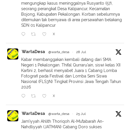
mengungkap kasus meninggalnya Rusyanto (57),
seorang perangkat Desa Kalipancur, Kecamatan
Bojong, Kabupaten Pekalongan. Korban sebelumnya
ditemukan tak bernyawa di area persawahan belakang
SDN 01 Kalipancur
X
WartaDesa
@warta_desa
·
28 Jul
Kabar membanggakan kembali datang dari SMA
Negeri 1 Pekalongan. Thifal Qurraru'ain, siswi kelas XII
Kartini 2, berhasil menyabet Juara 1 Cabang Lomba
Fotografi pada Festival dan Lomba Seni Siswa
Nasional (FLS3N) Tingkat Provinsi Jawa Tengah Tahun
2026
X
WartaDesa
@warta_desa
·
25 Jul
Jam’iyyah Ahlith Thoriqoh Al-Mu’tabarah An-
Nahdliyyah (JATMAN) Cabang Doro sukses