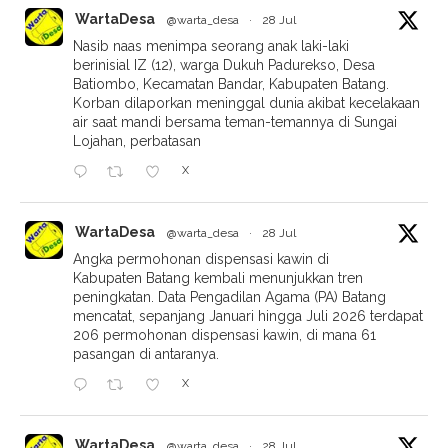
WartaDesa
@warta_desa
·
28 Jul
Nasib naas menimpa seorang anak laki-laki
berinisial IZ (12), warga Dukuh Padurekso, Desa
Batiombo, Kecamatan Bandar, Kabupaten Batang.
Korban dilaporkan meninggal dunia akibat kecelakaan
air saat mandi bersama teman-temannya di Sungai
Lojahan, perbatasan
X
WartaDesa
@warta_desa
·
28 Jul
Angka permohonan dispensasi kawin di
Kabupaten Batang kembali menunjukkan tren
peningkatan. Data Pengadilan Agama (PA) Batang
mencatat, sepanjang Januari hingga Juli 2026 terdapat
206 permohonan dispensasi kawin, di mana 61
pasangan di antaranya.
X
WartaDesa
@warta_desa
·
28 Jul