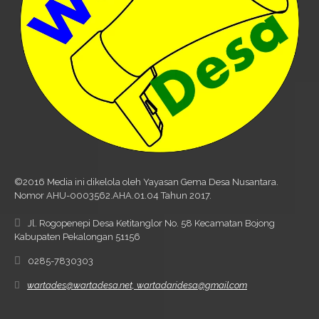
©2016 Media ini dikelola oleh Yayasan Gema Desa Nusantara.
Nomor AHU-0003562.AHA.01.04 Tahun 2017.
Jl. Rogopenepi Desa Ketitanglor No. 58 Kecamatan Bojong
Kabupaten Pekalongan 51156
0285-7830303
wartades@wartadesa.net, wartadaridesa@gmail.com