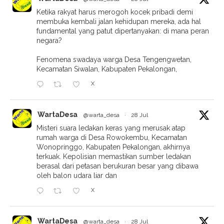
Ketika rakyat harus merogoh kocek pribadi demi
membuka kembali jalan kehidupan mereka, ada hal
fundamental yang patut dipertanyakan: di mana peran
negara?
Fenomena swadaya warga Desa Tengengwetan,
Kecamatan Siwalan, Kabupaten Pekalongan,
X
WartaDesa
@warta_desa
·
28 Jul
Misteri suara ledakan keras yang merusak atap
rumah warga di Desa Rowokembu, Kecamatan
Wonopringgo, Kabupaten Pekalongan, akhirnya
terkuak. Kepolisian memastikan sumber ledakan
berasal dari petasan berukuran besar yang dibawa
oleh balon udara liar dan
X
WartaDesa
@warta_desa
·
28 Jul