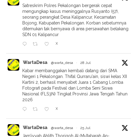
Satreskrim Polres Pekalongan bergerak cepat
mengungkap kasus meninggalnya Rusyanto (57),
seorang perangkat Desa Kalipancur, Kecamatan
Bojong, Kabupaten Pekalongan. Korban sebelumnya
ditemukan tak bernyawa di area persawahan belakang
SDN 01 Kalipancur
X
WartaDesa
@warta_desa
·
28 Jul
Kabar membanggakan kembali datang dari SMA
Negeri 1 Pekalongan. Thifal Qurraru'ain, siswi kelas XII
Kartini 2, berhasil menyabet Juara 1 Cabang Lomba
Fotografi pada Festival dan Lomba Seni Siswa
Nasional (FLS3N) Tingkat Provinsi Jawa Tengah Tahun
2026
X
WartaDesa
@warta_desa
·
25 Jul
Jam’iyyah Ahlith Thoriqoh Al-Mu’tabarah An-