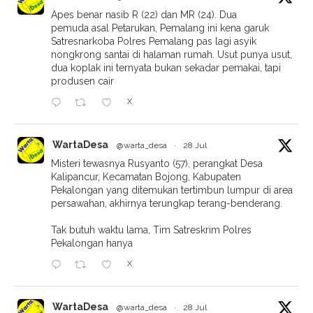
Apes benar nasib R (22) dan MR (24). Dua
pemuda asal Petarukan, Pemalang ini kena garuk
Satresnarkoba Polres Pemalang pas lagi asyik
nongkrong santai di halaman rumah. Usut punya usut,
dua koplak ini ternyata bukan sekadar pemakai, tapi
produsen cair
X
WartaDesa
@warta_desa
·
28 Jul
Misteri tewasnya Rusyanto (57), perangkat Desa
Kalipancur, Kecamatan Bojong, Kabupaten
Pekalongan yang ditemukan tertimbun lumpur di area
persawahan, akhirnya terungkap terang-benderang.
Tak butuh waktu lama, Tim Satreskrim Polres
Pekalongan hanya
X
WartaDesa
@warta_desa
·
28 Jul