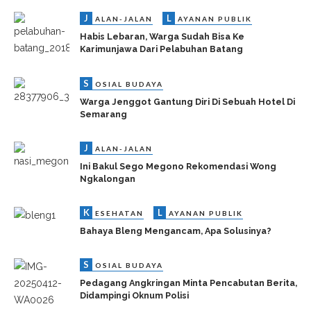
J
L
ALAN-JALAN
AYANAN PUBLIK
Habis Lebaran, Warga Sudah Bisa Ke
Karimunjawa Dari Pelabuhan Batang
S
OSIAL BUDAYA
Warga Jenggot Gantung Diri Di Sebuah Hotel Di
Semarang
J
ALAN-JALAN
Ini Bakul Sego Megono Rekomendasi Wong
Ngkalongan
K
L
ESEHATAN
AYANAN PUBLIK
Bahaya Bleng Mengancam, Apa Solusinya?
S
OSIAL BUDAYA
Pedagang Angkringan Minta Pencabutan Berita,
Didampingi Oknum Polisi