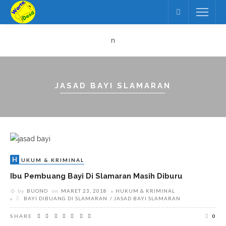
n
JASAD BAYI SLAMARAN
H
UKUM & KRIMINAL
Ibu Pembuang Bayi Di Slamaran Masih Diburu
by
BUONO
on
MARET 23, 2018
HUKUM & KRIMINAL
BAYI DIBUANG DI SLAMARAN
JASAD BAYI SLAMARAN
SHARE
0