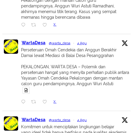
Pekalongan dengan mantan calon guru
pendampingnya, Anggun Wuri Astuti Ramadhani,
akhirnya menemui titik terang. Kasus yang sempat
memanas hingga berencana dibawa
X
WartaDesa
@warta_desa
·
4 Agu
Perseteruan Omah Cendekia dan Anggun Berakhir
Damai lewat Mediasi di Balai Desa Pesanggrahan
PEKALONGAN, WARTA DESA – Polemik dan
perseteruan hangat yang menyita perhatian publik antara
Yayasan Omah Cendekia Pekalongan dengan mantan
calon guru pendampingnya, Anggun Wuri Astuti
X
WartaDesa
@warta_desa
·
4 Agu
Komitmen untuk menciptakan lingkungan belajar
yang ideal tidak hanya berfokus pada kualitas akademis,