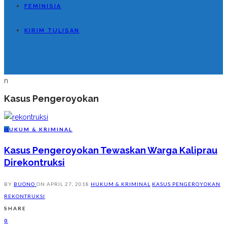
FEMINISIA
KIRIM TULISAN
n
Kasus Pengeroyokan
H
UKUM & KRIMINAL
Kasus Pengeroyokan Tewaskan Warga Kaliprau
Direkontruksi
BY
BUONO
ON
APRIL 27, 2018
HUKUM & KRIMINAL
KASUS PENGEROYOKAN
REKONTRUKSI
SHARE
0