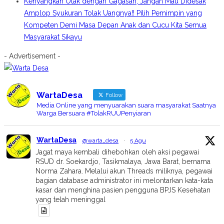
Kenyangkan Otak dengan Gagasan, Jangan Mau Didesak
Amplop Syukuran Tolak Uangnya!! Pilih Pemimpin yang
Kompeten Demi Masa Depan Anak dan Cucu Kita Semua
Masyarakat Sikayu
- Advertisement -
WartaDesa
Follow
Media Online yang menyuarakan suara masyarakat Saatnya
Warga Bersuara #TolakRUUPenyiaran
WartaDesa
@warta_desa
·
5 Agu
Jagat maya kembali dihebohkan oleh aksi pegawai
RSUD dr. Soekardjo, Tasikmalaya, Jawa Barat, bernama
Norma Zahara. Melalui akun Threads miliknya, pegawai
bagian database administrator ini melontarkan kata-kata
kasar dan menghina pasien pengguna BPJS Kesehatan
yang telah meninggal