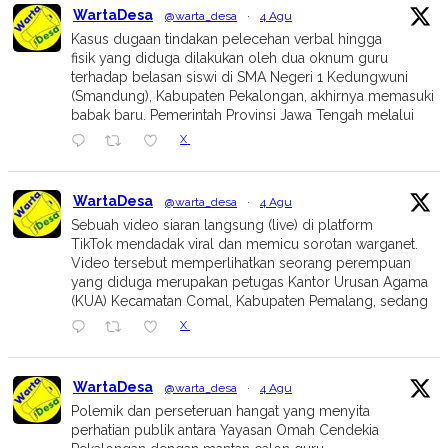
WartaDesa
@warta_desa
·
4 Agu
Kasus dugaan tindakan pelecehan verbal hingga
fisik yang diduga dilakukan oleh dua oknum guru
terhadap belasan siswi di SMA Negeri 1 Kedungwuni
(Smandung), Kabupaten Pekalongan, akhirnya memasuki
babak baru. Pemerintah Provinsi Jawa Tengah melalui
X
WartaDesa
@warta_desa
·
4 Agu
Sebuah video siaran langsung (live) di platform
TikTok mendadak viral dan memicu sorotan warganet.
Video tersebut memperlihatkan seorang perempuan
yang diduga merupakan petugas Kantor Urusan Agama
(KUA) Kecamatan Comal, Kabupaten Pemalang, sedang
X
WartaDesa
@warta_desa
·
4 Agu
Polemik dan perseteruan hangat yang menyita
perhatian publik antara Yayasan Omah Cendekia