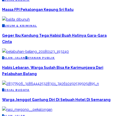
Massa FPI Pekalongan Kepung Sri Ratu
H
UKUM & KRIMINAL
Geger Ibu Kandung Tega Habisi Buah Hatinya Gara-Gara
Cinta
J
ALAN-JALAN
L
AYANAN PUBLIK
Habis Lebaran, Warga Sudah Bisa Ke Karimunjawa Dari
Pelabuhan Batang
S
OSIAL BUDAYA
Warga Jenggot Gantung Diri Di Sebuah Hotel Di Semarang
J
ALAN-JALAN