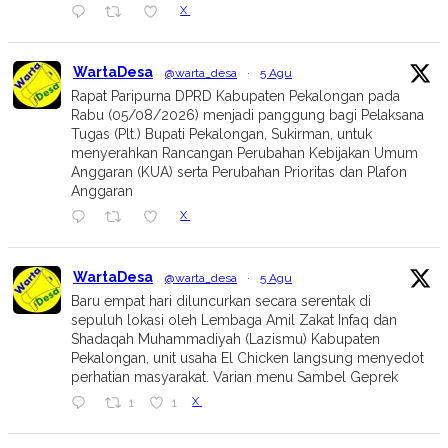
X
WartaDesa
@warta_desa
·
5 Agu
Rapat Paripurna DPRD Kabupaten Pekalongan pada
Rabu (05/08/2026) menjadi panggung bagi Pelaksana
Tugas (Plt.) Bupati Pekalongan, Sukirman, untuk
menyerahkan Rancangan Perubahan Kebijakan Umum
Anggaran (KUA) serta Perubahan Prioritas dan Plafon
Anggaran
X
WartaDesa
@warta_desa
·
5 Agu
Baru empat hari diluncurkan secara serentak di
sepuluh lokasi oleh Lembaga Amil Zakat Infaq dan
Shadaqah Muhammadiyah (Lazismu) Kabupaten
Pekalongan, unit usaha El Chicken langsung menyedot
perhatian masyarakat. Varian menu Sambel Geprek
X
1
1