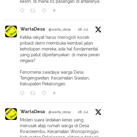
kawin, di mana 61 pasangan di antaranya.
X
WartaDesa
@warta_desa
·
28 Jul
Ketika rakyat harus merogoh kocek
pribadi demi membuka kembali jalan
kehidupan mereka, ada hal fundamental
yang patut dipertanyakan: di mana peran
negara?
Fenomena swadaya warga Desa
Tengengwetan, Kecamatan Siwalan,
Kabupaten Pekalongan,
X
WartaDesa
@warta_desa
·
28 Jul
Misteri suara ledakan keras yang
merusak atap rumah warga di Desa
Rowokembu, Kecamatan Wonopringgo,