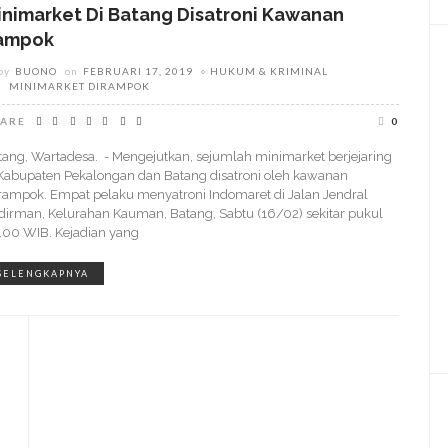
inimarket Di Batang Disatroni Kawanan
ampok
by
BUONO
on
FEBRUARI 17, 2019
HUKUM & KRIMINAL
MINIMARKET DIRAMPOK
ARE
0
tang, Wartadesa. - Mengejutkan, sejumlah minimarket berjejaring
 Kabupaten Pekalongan dan Batang disatroni oleh kawanan
rampok. Empat pelaku menyatroni Indomaret di Jalan Jendral
dirman, Kelurahan Kauman, Batang, Sabtu (16/02) sekitar pukul
.00 WIB. Kejadian yang
SELENGKAPNYA