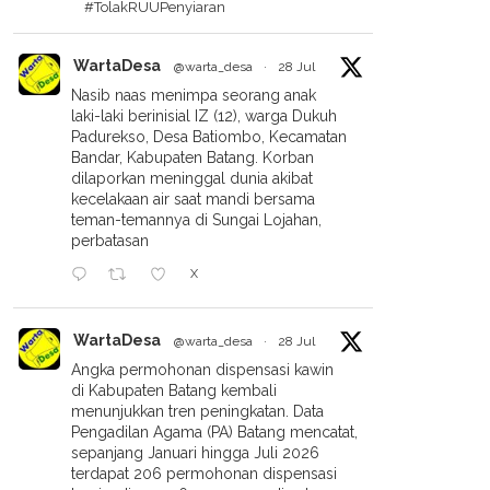
#TolakRUUPenyiaran
WartaDesa
@warta_desa
·
28 Jul
Nasib naas menimpa seorang anak
laki-laki berinisial IZ (12), warga Dukuh
Padurekso, Desa Batiombo, Kecamatan
Bandar, Kabupaten Batang. Korban
dilaporkan meninggal dunia akibat
kecelakaan air saat mandi bersama
teman-temannya di Sungai Lojahan,
perbatasan
X
WartaDesa
@warta_desa
·
28 Jul
Angka permohonan dispensasi kawin
di Kabupaten Batang kembali
menunjukkan tren peningkatan. Data
Pengadilan Agama (PA) Batang mencatat,
sepanjang Januari hingga Juli 2026
terdapat 206 permohonan dispensasi