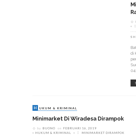
M
R
SH
Ba
di
pe
Su
04
H
UKUM & KRIMINAL
Minimarket Di Wiradesa Dirampok
by
BUONO
on
FEBRUARI 16, 2019
HUKUM & KRIMINAL
MINIMARKET DIRAMPOK