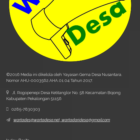
©2016 Media ini dikelola oleh Yayasan Gema Desa Nusantara.
Nomor AHU-0003562.AHA.01.04 Tahun 2017.
Jl. Rogopenepi Desa Ketitanglor No. 58 Kecamatan Bojong
Kabupaten Pekalongan 51156
0285-7830303
wartades@wartadesa.net, wartadaridesa@gmail.com