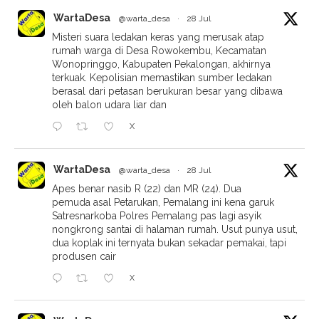
WartaDesa
@warta_desa
·
28 Jul
Misteri suara ledakan keras yang merusak atap
rumah warga di Desa Rowokembu, Kecamatan
Wonopringgo, Kabupaten Pekalongan, akhirnya
terkuak. Kepolisian memastikan sumber ledakan
berasal dari petasan berukuran besar yang dibawa
oleh balon udara liar dan
X
WartaDesa
@warta_desa
·
28 Jul
Apes benar nasib R (22) dan MR (24). Dua
pemuda asal Petarukan, Pemalang ini kena garuk
Satresnarkoba Polres Pemalang pas lagi asyik
nongkrong santai di halaman rumah. Usut punya usut,
dua koplak ini ternyata bukan sekadar pemakai, tapi
produsen cair
X