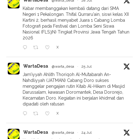
WartaDesa
@warta_desa
·
28 Jul
Kabar membanggakan kembali datang dari SMA
Negeri 1 Pekalongan. Thifal Qurraru'ain, siswi kelas XII
Kartini 2, berhasil menyabet Juara 1 Cabang Lomba
Fotografi pada Festival dan Lomba Seni Siswa
Nasional (FLS3N) Tingkat Provinsi Jawa Tengah Tahun
2026
X
WartaDesa
@warta_desa
·
25 Jul
Jam’iyyah Ahlith Thoriqoh Al-Mu’tabarah An-
Nahdliyyah (JATMAN) Cabang Doro sukses
menggelar pengajian rutin Kitab Al-Hikam di Masjid
Darussalam, kawasan Doromantek, Desa Dororejo,
Kecamatan Doro. Kegiatan ini berjalan khidmat dan
dipadati oleh ratusan
X
WartaDesa
@warta_desa
·
24 Jul