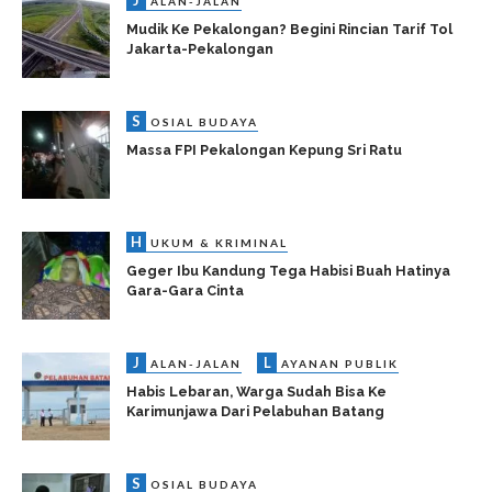
J
ALAN-JALAN
Mudik Ke Pekalongan? Begini Rincian Tarif Tol
Jakarta-Pekalongan
S
OSIAL BUDAYA
Massa FPI Pekalongan Kepung Sri Ratu
H
UKUM & KRIMINAL
Geger Ibu Kandung Tega Habisi Buah Hatinya
Gara-Gara Cinta
J
L
ALAN-JALAN
AYANAN PUBLIK
Habis Lebaran, Warga Sudah Bisa Ke
Karimunjawa Dari Pelabuhan Batang
S
OSIAL BUDAYA