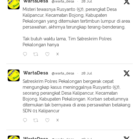
WartaDesa
@warta_desa
·
28 Jul
Misteri tewasnya Rusyanto (57), perangkat Desa
Kalipancur, Kecamatan Bojong, Kabupaten
Pekalongan yang ditemukan tertimbun lumpur di area
persawahan, akhirnya terungkap terang-benderang.
Tak butuh waktu lama, Tim Satreskrim Polres
Pekalongan hanya
X
WartaDesa
@warta_desa
·
28 Jul
Satreskrim Polres Pekalongan bergerak cepat
mengungkap kasus meninggalnya Rusyanto (57),
seorang perangkat Desa Kalipancur, Kecamatan
Bojong, Kabupaten Pekalongan. Korban sebelumnya
ditemukan tak bernyawa di area persawahan belakang
SDN 01 Kalipancur
X