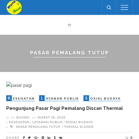
n
PASAR PEMALANG TUTUP
K
L
S
ESEHATAN
AYANAN PUBLIK
OSIAL BUDAYA
Pengunjung Pasar Pagi Pemalang Discan Thermal
by
BUONO
on
MARET 18, 2020
KESEHATAN
LAYANAN PUBLIK
SOSIAL BUDAYA
PASAR PEMALANG TUTUP
THEMAL SCANER
SHARE
0