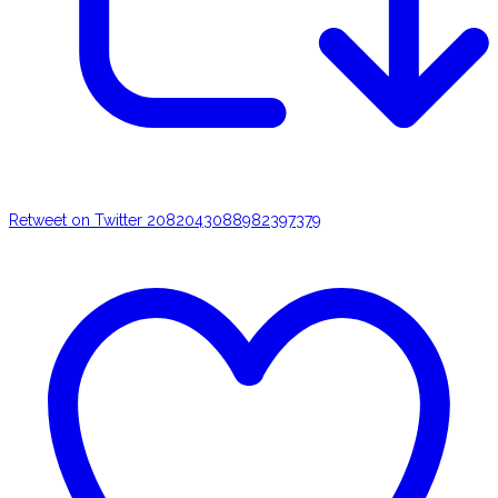
Retweet on Twitter 2082043088982397379