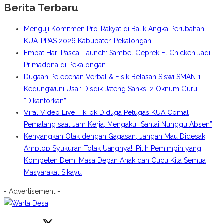
Berita Terbaru
Menguji Komitmen Pro-Rakyat di Balik Angka Perubahan
KUA-PPAS 2026 Kabupaten Pekalongan
Empat Hari Pasca-Launch: Sambel Geprek El Chicken Jadi
Primadona di Pekalongan
Dugaan Pelecehan Verbal & Fisik Belasan Siswi SMAN 1
Kedungwuni Usai: Disdik Jateng Sanksi 2 Oknum Guru
“Dikantorkan”
Viral Video Live TikTok Diduga Petugas KUA Comal
Pemalang saat Jam Kerja, Mengaku “Santai Nunggu Absen”
Kenyangkan Otak dengan Gagasan, Jangan Mau Didesak
Amplop Syukuran Tolak Uangnya!! Pilih Pemimpin yang
Kompeten Demi Masa Depan Anak dan Cucu Kita Semua
Masyarakat Sikayu
- Advertisement -