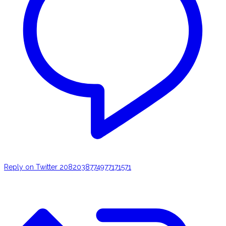
Reply on Twitter 2082038774977171571