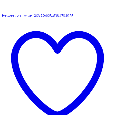
Retweet on Twitter 2082040518364794935