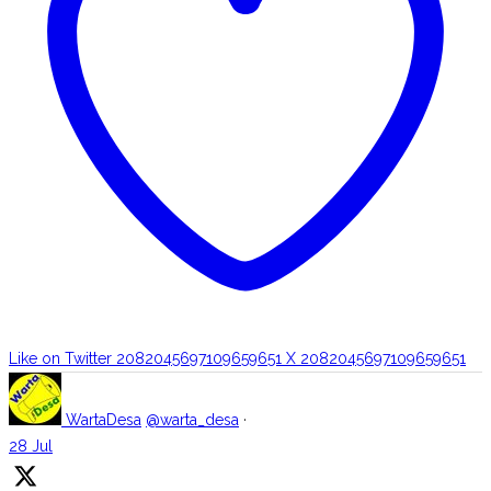
Like on Twitter 2082045697109659651
X
2082045697109659651
WartaDesa
@warta_desa
·
28 Jul