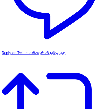
Reply on Twitter 2082036128396595445