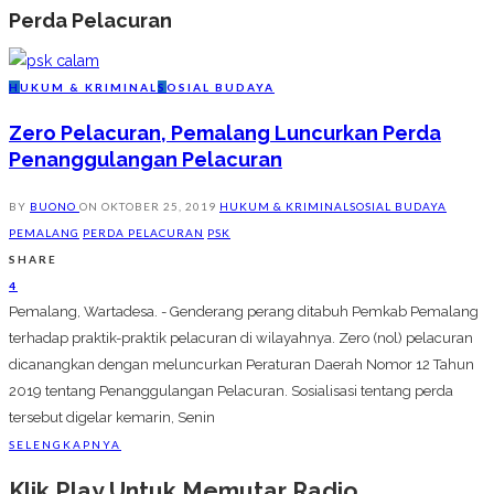
Perda Pelacuran
H
UKUM & KRIMINAL
S
OSIAL BUDAYA
Zero Pelacuran, Pemalang Luncurkan Perda
Penanggulangan Pelacuran
BY
BUONO
ON
OKTOBER 25, 2019
HUKUM & KRIMINAL
SOSIAL BUDAYA
PEMALANG
PERDA PELACURAN
PSK
SHARE
4
Pemalang, Wartadesa. - Genderang perang ditabuh Pemkab Pemalang
terhadap praktik-praktik pelacuran di wilayahnya. Zero (nol) pelacuran
dicanangkan dengan meluncurkan Peraturan Daerah Nomor 12 Tahun
2019 tentang Penanggulangan Pelacuran. Sosialisasi tentang perda
tersebut digelar kemarin, Senin
SELENGKAPNYA
Klik Play Untuk Memutar Radio