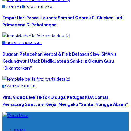
E
KONOMI
S
OSIAL BUDAYA
Empat Hari Pasca-Launch: Sambel Geprek El Chicken Jadi
Primadona Di Pekalongan
H
UKUM & KRIMINAL
Dugaan Pelecehan Verbal & Fisik Belasan Siswi SMAN 1
Kedungwuni Usai: Disdik Jateng Sanksi 2 Oknum Guru
“Dikantorkan”
L
AYANAN PUBLIK
Viral Video Live TikTok Diduga Petugas KUA Comal
Pemalang Saat Jam Kerja, Mengaku “Santai Nunggu Absen”
HOME