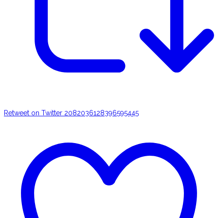
Retweet on Twitter 2082036128396595445