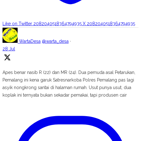
Like on Twitter 2082040518364794935
X
2082040518364794935
WartaDesa
@warta_desa
·
28 Jul
Apes benar nasib R (22) dan MR (24). Dua pemuda asal Petarukan,
Pemalang ini kena garuk Satresnarkoba Polres Pemalang pas lagi
asyik nongkrong santai di halaman rumah. Usut punya usut, dua
koplak ini ternyata bukan sekadar pemakai, tapi produsen cair