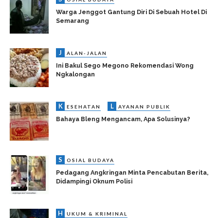
Warga Jenggot Gantung Diri Di Sebuah Hotel Di
Semarang
J
ALAN-JALAN
Ini Bakul Sego Megono Rekomendasi Wong
Ngkalongan
K
L
ESEHATAN
AYANAN PUBLIK
Bahaya Bleng Mengancam, Apa Solusinya?
S
OSIAL BUDAYA
Pedagang Angkringan Minta Pencabutan Berita,
Didampingi Oknum Polisi
H
UKUM & KRIMINAL