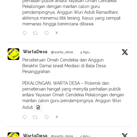
perhatian publik antara Yayasan Omah Cendekia
Pekalongan dengan mantan calon guru
pendampingnya, Anggun Wuri Astuti Ramadhani,
akhirnya menemui titik terang. Kasus yang sempat
memanas hingga berencana dibawa
X
WartaDesa
@warta_desa
·
4 Agu
Perseteruan Omah Cendekia dan Anggun
Berakhir Damai lewat Mediasi di Balai Desa
Pesanggrahan
PEKALONGAN, WARTA DESA – Polemik dan
perseteruan hangat yang menyita perhatian publik
antara Yayasan Omah Cendekia Pekalongan dengan
mantan calon guru pendampingnya, Anggun Wuri
Astuti
X
WartaDesa
@warta_desa
·
4 Agu