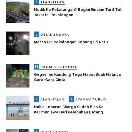
J
ALAN-JALAN
Mudik Ke Pekalongan? Begini Rincian Tarif Tol
Jakarta-Pekalongan
S
OSIAL BUDAYA
Massa FPI Pekalongan Kepung Sri Ratu
H
UKUM & KRIMINAL
Geger Ibu Kandung Tega Habisi Buah Hatinya
Gara-Gara Cinta
J
L
ALAN-JALAN
AYANAN PUBLIK
Habis Lebaran, Warga Sudah Bisa Ke
Karimunjawa Dari Pelabuhan Batang
S
OSIAL BUDAYA