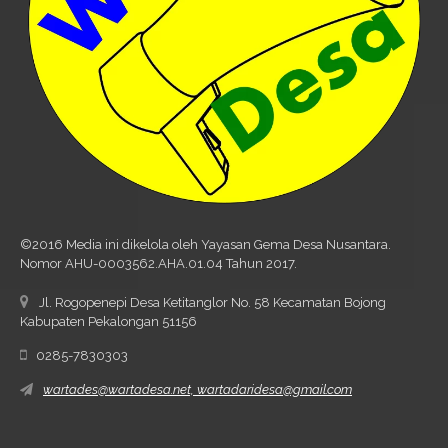
©2016 Media ini dikelola oleh Yayasan Gema Desa Nusantara.
Nomor AHU-0003562.AHA.01.04 Tahun 2017.
Jl. Rogopenepi Desa Ketitanglor No. 58 Kecamatan Bojong
Kabupaten Pekalongan 51156
0285-7830303
wartades@wartadesa.net, wartadaridesa@gmail.com