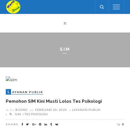
n
SIM
L
AYANAN PUBLIK
Pemohon SIM Kini Musti Lolos Tes Psikologi
by
BUONO
on
FEBRUARI 20, 2020
LAYANAN PUBLIK
SIM
TES PSIKOLOGI
SHARE
0