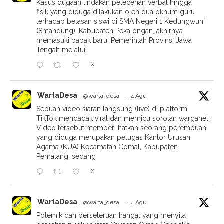
Kasus dugaan tindakan pelecehan verbal hingga
fisik yang diduga dilakukan oleh dua oknum guru
terhadap belasan siswi di SMA Negeri 1 Kedungwuni
(Smandung), Kabupaten Pekalongan, akhirnya
memasuki babak baru. Pemerintah Provinsi Jawa
Tengah melalui
X
WartaDesa
@warta_desa
·
4 Agu
Sebuah video siaran langsung (live) di platform
TikTok mendadak viral dan memicu sorotan warganet.
Video tersebut memperlihatkan seorang perempuan
yang diduga merupakan petugas Kantor Urusan
Agama (KUA) Kecamatan Comal, Kabupaten
Pemalang, sedang
X
WartaDesa
@warta_desa
·
4 Agu
Polemik dan perseteruan hangat yang menyita