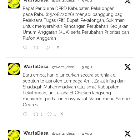
@warta_desa
·
5 Agu
Rapat Paripurna DPRD Kabupaten Pekalongan
pada Rabu (05/08/2026) menjadi panggung bagi
Pelaksana Tugas (Plt.) Bupati Pekalongan, Sukirman,
untuk menyerahkan Rancangan Perubahan Kebijakan
Umum Anggaran (KUA) serta Perubahan Prioritas dan
Plafon Anggaran
X
WartaDesa
@warta_desa
·
5 Agu
Baru empat hari diluncurkan secara serentak di
sepuluh lokasi oleh Lembaga Amil Zakat Infaq dan
Shadaqah Muhammadiyah (Lazismu) Kabupaten
Pekalongan, unit usaha El Chicken langsung
menyedot perhatian masyarakat. Varian menu Sambel
Geprek
X
1
1
WartaDesa
@warta_desa
·
4 Agu