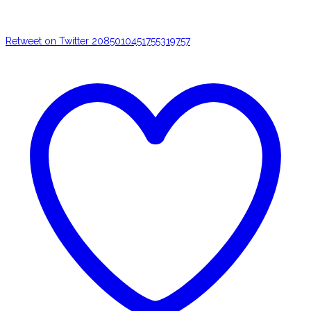
Retweet on Twitter 2085010451755319757