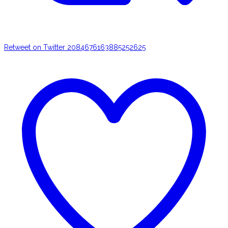
Retweet on Twitter 2084676163885252625