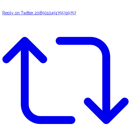
Reply on Twitter 2085010451755319757