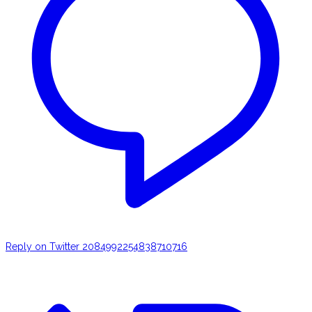
Reply on Twitter 2084992254838710716