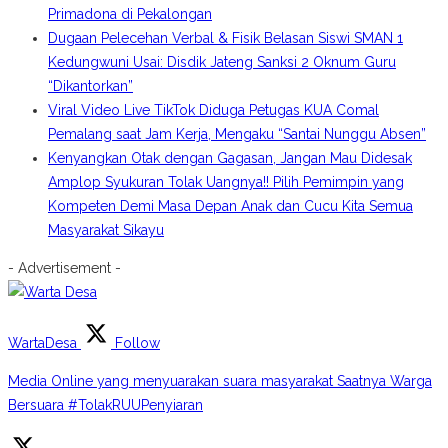
Primadona di Pekalongan
Dugaan Pelecehan Verbal & Fisik Belasan Siswi SMAN 1
Kedungwuni Usai: Disdik Jateng Sanksi 2 Oknum Guru
“Dikantorkan”
Viral Video Live TikTok Diduga Petugas KUA Comal
Pemalang saat Jam Kerja, Mengaku “Santai Nunggu Absen”
Kenyangkan Otak dengan Gagasan, Jangan Mau Didesak
Amplop Syukuran Tolak Uangnya!! Pilih Pemimpin yang
Kompeten Demi Masa Depan Anak dan Cucu Kita Semua
Masyarakat Sikayu
- Advertisement -
WartaDesa
Follow
Media Online yang menyuarakan suara masyarakat Saatnya Warga
Bersuara #TolakRUUPenyiaran