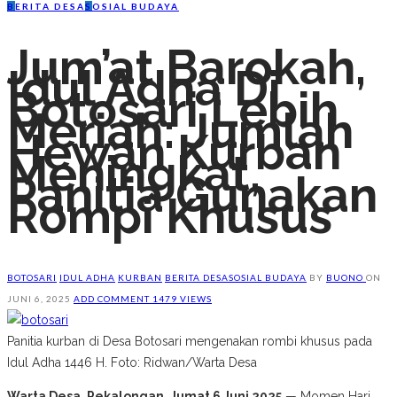
B
ERITA DESA
S
OSIAL BUDAYA
Jum’at Barokah,
Idul Adha Di
Botosari Lebih
Meriah: Jumlah
Hewan Kurban
Meningkat,
Panitia Gunakan
Rompi Khusus
BOTOSARI
IDUL ADHA
KURBAN
BERITA DESA
SOSIAL BUDAYA
BY
BUONO
ON
JUNI 6, 2025
ADD COMMENT
1479 VIEWS
Panitia kurban di Desa Botosari mengenakan rombi khusus pada
Idul Adha 1446 H. Foto: Ridwan/Warta Desa
Warta Desa, Pekalongan, Jumat 6 Juni 2025
— Momen Hari