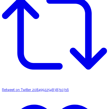
Retweet on Twitter 2084992254838710716