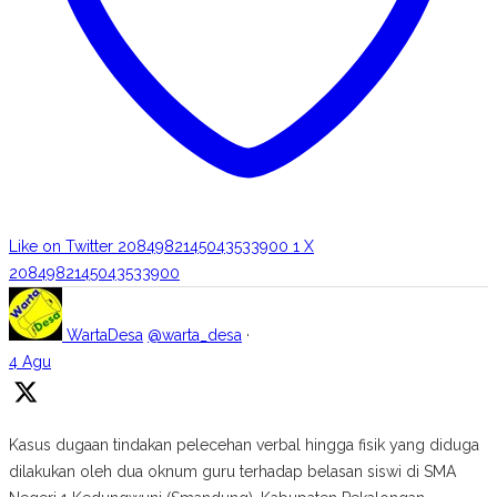
Like on Twitter 2084982145043533900
1
X
2084982145043533900
WartaDesa
@warta_desa
·
4 Agu
Kasus dugaan tindakan pelecehan verbal hingga fisik yang diduga
dilakukan oleh dua oknum guru terhadap belasan siswi di SMA