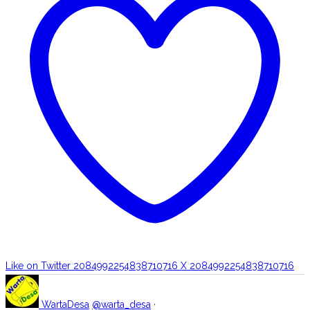
Like on Twitter 2084992254838710716
X
2084992254838710716
WartaDesa
@warta_desa
·