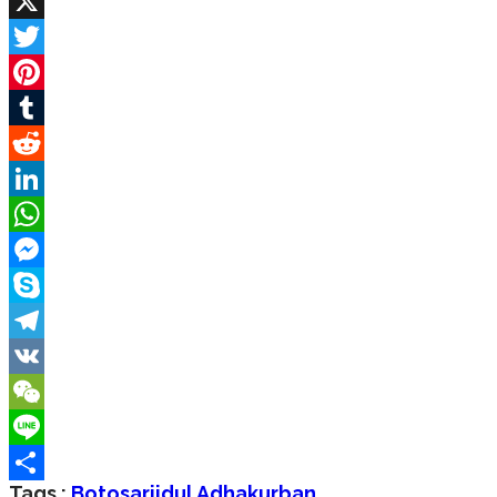
Facebook
X
Twitter
Pinterest
Tumblr
Reddit
LinkedIn
WhatsApp
Messenger
Skype
Telegram
VK
WeChat
Line
Tags :
Botosari
Idul Adha
Kurban