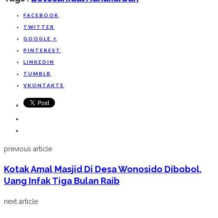
Share
FACEBOOK
TWITTER
GOOGLE +
PINTEREST
LINKEDIN
TUMBLR
VKONTAKTE
previous article
Kotak Amal Masjid Di Desa Wonosido Dibobol,
Uang Infak Tiga Bulan Raib
next article