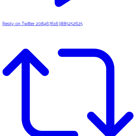
Reply on Twitter 2084676163885252625