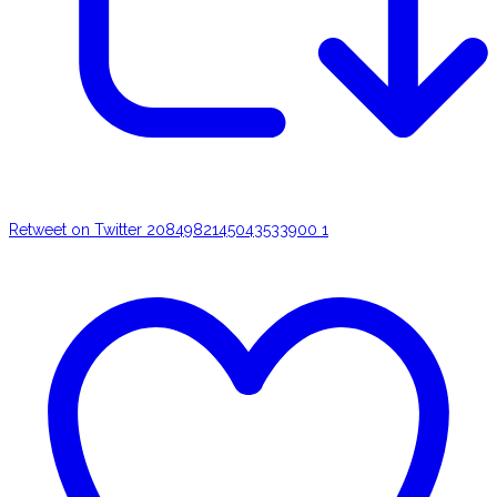
Retweet on Twitter 2084982145043533900
1