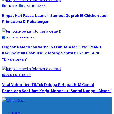
E
KONOMI
S
OSIAL BUDAYA
Empat Hari Pasca-Launch: Sambel Geprek El Chicken Jadi
Primadona Di Pekalongan
H
UKUM & KRIMINAL
Dugaan Pelecehan Verbal & Fisik Belasan Siswi SMAN 1
Kedungwuni Usai: Disdik Jateng Sanksi 2 Oknum Guru
“Dikantorkan”
L
AYANAN PUBLIK
Viral Video Live TikTok Diduga Petugas KUA Comal
Pemalang Saat Jam Kerja, Mengaku “Santai Nunggu Absen”
HOME