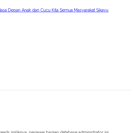
asa Depan Anak dan Cucu Kita Semua Masyarakat Sikayu
ads miliknya, pegawai bagian database administrator ini