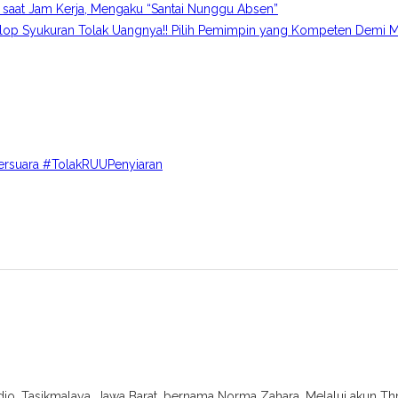
 saat Jam Kerja, Mengaku “Santai Nunggu Absen”
p Syukuran Tolak Uangnya!! Pilih Pemimpin yang Kompeten Demi M
ersuara #TolakRUUPenyiaran
o, Tasikmalaya, Jawa Barat, bernama Norma Zahara. Melalui akun Thre