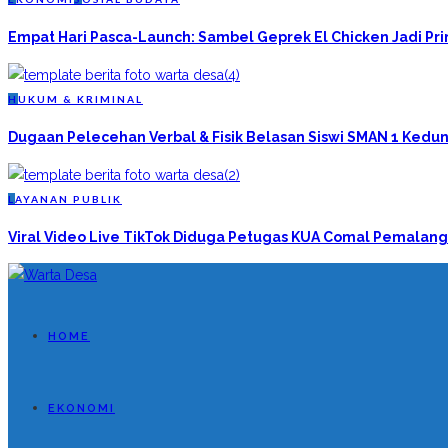
Empat Hari Pasca-Launch: Sambel Geprek El Chicken Jadi P
H
UKUM & KRIMINAL
Dugaan Pelecehan Verbal & Fisik Belasan Siswi SMAN 1 Kedun
L
AYANAN PUBLIK
Viral Video Live TikTok Diduga Petugas KUA Comal Pemalang
HOME
EKONOMI