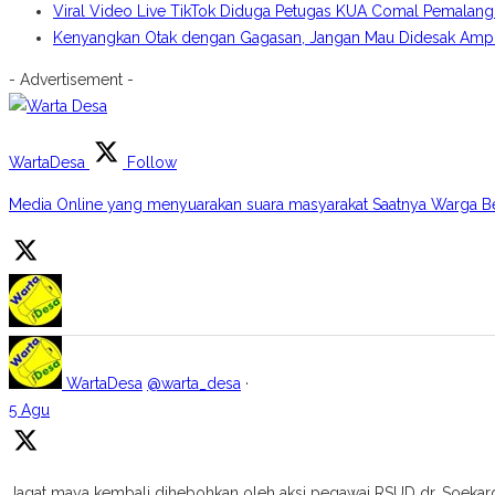
Viral Video Live TikTok Diduga Petugas KUA Comal Pemalang
Kenyangkan Otak dengan Gagasan, Jangan Mau Didesak Amplo
- Advertisement -
WartaDesa
Follow
Media Online yang menyuarakan suara masyarakat Saatnya Warga B
WartaDesa
@warta_desa
·
5 Agu
Jagat maya kembali dihebohkan oleh aksi pegawai RSUD dr. Soekardj