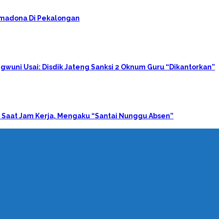
rimadona Di Pekalongan
gwuni Usai: Disdik Jateng Sanksi 2 Oknum Guru “Dikantorkan”
 Saat Jam Kerja, Mengaku “Santai Nunggu Absen”