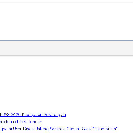
A-PPAS 2026 Kabupaten Pekalongan
imadona di Pekalongan
gwuni Usai: Disdik Jateng Sanksi 2 Oknum Guru “Dikantorkan”