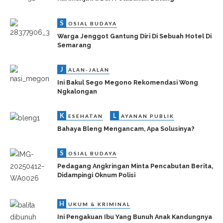
S
OSIAL BUDAYA
Warga Jenggot Gantung Diri Di Sebuah Hotel Di
Semarang
J
ALAN-JALAN
Ini Bakul Sego Megono Rekomendasi Wong
Ngkalongan
K
L
ESEHATAN
AYANAN PUBLIK
Bahaya Bleng Mengancam, Apa Solusinya?
S
OSIAL BUDAYA
Pedagang Angkringan Minta Pencabutan Berita,
Didampingi Oknum Polisi
H
UKUM & KRIMINAL
Ini Pengakuan Ibu Yang Bunuh Anak Kandungnya