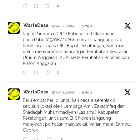
X
WartaDesa
@warta_desa
·
5 Agu
Rapat Paripurna DPRD Kabupaten Pekalongan
pada Rabu (05/08/2026) menjadi panggung bagi
Pelaksana Tugas (Plt.) Bupati Pekalongan, Sukirman,
untuk menyerahkan Rancangan Perubahan Kebijakan
Umum Anggaran (KUA) serta Perubahan Prioritas dan
Plafon Anggaran
X
WartaDesa
@warta_desa
·
5 Agu
Baru empat hari diluncurkan secara serentak di
sepuluh lokasi oleh Lembaga Amil Zakat Infaq dan
Shadaqah Muhammadiyah (Lazismu) Kabupaten
Pekalongan, unit usaha El Chicken langsung
menyedot perhatian masyarakat. Varian menu Sambel
Geprek
X
1
1