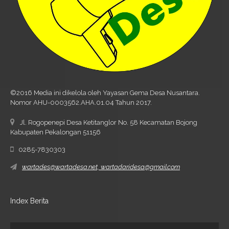
©2016 Media ini dikelola oleh Yayasan Gema Desa Nusantara.
Nomor AHU-0003562.AHA.01.04 Tahun 2017.
Jl. Rogopenepi Desa Ketitanglor No. 58 Kecamatan Bojong
Kabupaten Pekalongan 51156
0285-7830303
wartades@wartadesa.net, wartadaridesa@gmail.com
Index Berita