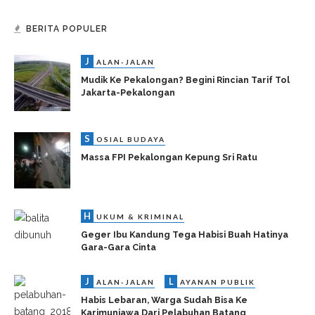
BERITA POPULER
J
ALAN-JALAN
Mudik Ke Pekalongan? Begini Rincian Tarif Tol
Jakarta-Pekalongan
S
OSIAL BUDAYA
Massa FPI Pekalongan Kepung Sri Ratu
H
UKUM & KRIMINAL
Geger Ibu Kandung Tega Habisi Buah Hatinya
Gara-Gara Cinta
J
L
ALAN-JALAN
AYANAN PUBLIK
Habis Lebaran, Warga Sudah Bisa Ke
Karimunjawa Dari Pelabuhan Batang