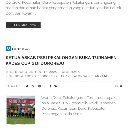
Dororejo, Kecamatan Doro, Kabupaten Pekalongan, berlangsung
meriah dan aman berkat pengamanan yang diterjunkan dari Polsek
Doro dan Koramil
SELENGKAPNYA
O
LAHRAGA
KETUA ASKAB PSSI PEKALONGAN BUKA TURNAMEN
KADES CUP 2 DI DOROREJO
by
BUONO
on
JUNI 17, 2025
OLAHRAGA
BOLA
DORO
DOROREJO CUP
PEKALONGAN
TARKAM
SHARE
0
Warta Desa, Pekalongan – Turnamen sepak
bola Kades Cup 2 resmi dibuka di Lapangan
Dororejo, Kecamatan Doro, Kabupaten
Pekalongan, pada Senin