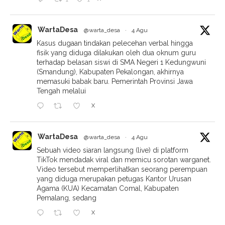
WartaDesa
@warta_desa
·
4 Agu
Kasus dugaan tindakan pelecehan verbal hingga
fisik yang diduga dilakukan oleh dua oknum guru
terhadap belasan siswi di SMA Negeri 1 Kedungwuni
(Smandung), Kabupaten Pekalongan, akhirnya
memasuki babak baru. Pemerintah Provinsi Jawa
Tengah melalui
X
WartaDesa
@warta_desa
·
4 Agu
Sebuah video siaran langsung (live) di platform
TikTok mendadak viral dan memicu sorotan warganet.
Video tersebut memperlihatkan seorang perempuan
yang diduga merupakan petugas Kantor Urusan
Agama (KUA) Kecamatan Comal, Kabupaten
Pemalang, sedang
X