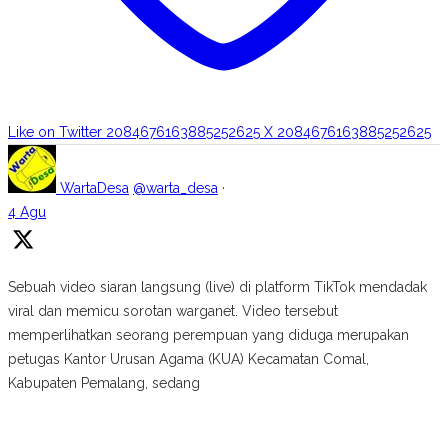
Like on Twitter 2084676163885252625
X
2084676163885252625
WartaDesa
@warta_desa
·
4 Agu
Sebuah video siaran langsung (live) di platform TikTok mendadak
viral dan memicu sorotan warganet. Video tersebut
memperlihatkan seorang perempuan yang diduga merupakan
petugas Kantor Urusan Agama (KUA) Kecamatan Comal,
Kabupaten Pemalang, sedang