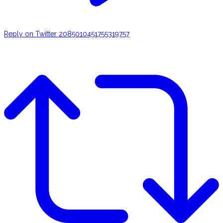
Reply on Twitter 2085010451755319757