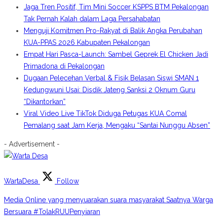
Jaga Tren Positif, Tim Mini Soccer KSPPS BTM Pekalongan
Tak Pernah Kalah dalam Laga Persahabatan
Menguji Komitmen Pro-Rakyat di Balik Angka Perubahan
KUA-PPAS 2026 Kabupaten Pekalongan
Empat Hari Pasca-Launch: Sambel Geprek El Chicken Jadi
Primadona di Pekalongan
Dugaan Pelecehan Verbal & Fisik Belasan Siswi SMAN 1
Kedungwuni Usai: Disdik Jateng Sanksi 2 Oknum Guru
“Dikantorkan”
Viral Video Live TikTok Diduga Petugas KUA Comal
Pemalang saat Jam Kerja, Mengaku “Santai Nunggu Absen”
- Advertisement -
WartaDesa
Follow
Media Online yang menyuarakan suara masyarakat Saatnya Warga
Bersuara #TolakRUUPenyiaran