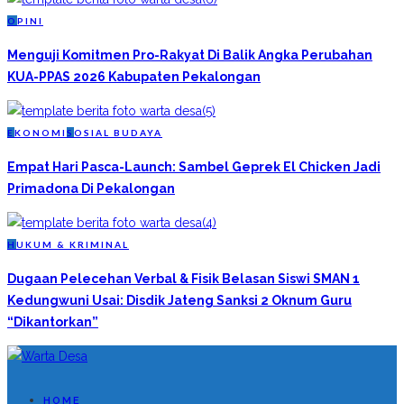
O
PINI
Menguji Komitmen Pro-Rakyat Di Balik Angka Perubahan
KUA-PPAS 2026 Kabupaten Pekalongan
E
KONOMI
S
OSIAL BUDAYA
Empat Hari Pasca-Launch: Sambel Geprek El Chicken Jadi
Primadona Di Pekalongan
H
UKUM & KRIMINAL
Dugaan Pelecehan Verbal & Fisik Belasan Siswi SMAN 1
Kedungwuni Usai: Disdik Jateng Sanksi 2 Oknum Guru
“Dikantorkan”
HOME