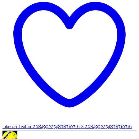
Like on Twitter 2084992254838710716
X
2084992254838710716