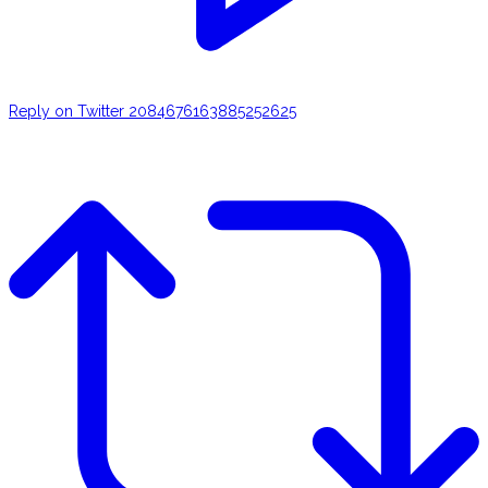
Reply on Twitter 2084676163885252625