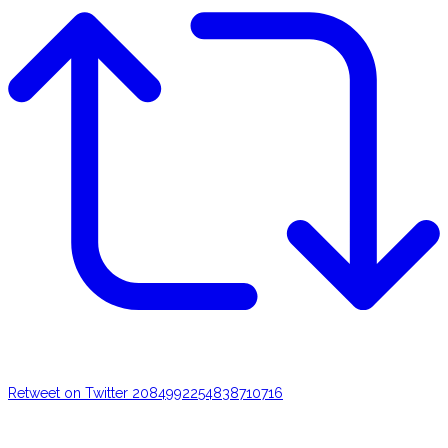
Retweet on Twitter 2084992254838710716