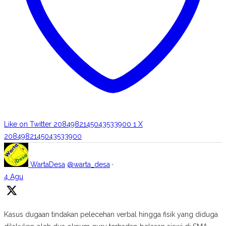
Like on Twitter 2084982145043533900
1
X
2084982145043533900
WartaDesa
@warta_desa
·
4 Agu
Kasus dugaan tindakan pelecehan verbal hingga fisik yang diduga