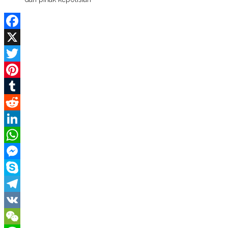
Facebook
X
Twitter
Pinterest
Tumblr
Reddit
LinkedIn
WhatsApp
Messenger
Skype
Telegram
VK