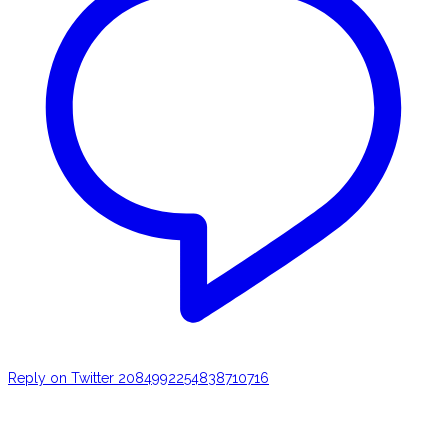
Reply on Twitter 2084992254838710716