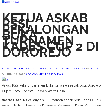
O
LAHRAGA
KETUA ASKAB
PSSI
PEKALONGAN
BUKA
TURNAMEN
KADES CUP 2 DI
DOROREJO
BOLA
DORO
DOROREJO CUP
PEKALONGAN
TARKAM
OLAHRAGA
BY
BUONO
ON
JUNI 17, 2025
ADD COMMENT
2997 VIEWS
Askab PSSI Pekalongan membuka turnamen sepak bola Dorojejo
Cup 2. Foto: Rohmat Hidayat/Warta Desa
Warta Desa, Pekalongan
– Turnamen sepak bola Kades Cup 2
resmi dibuka di Lapangan Dororejo, Kecamatan Doro, Kabupaten