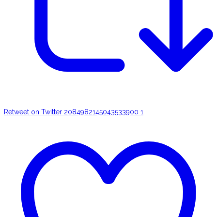
Retweet on Twitter 2084982145043533900
1