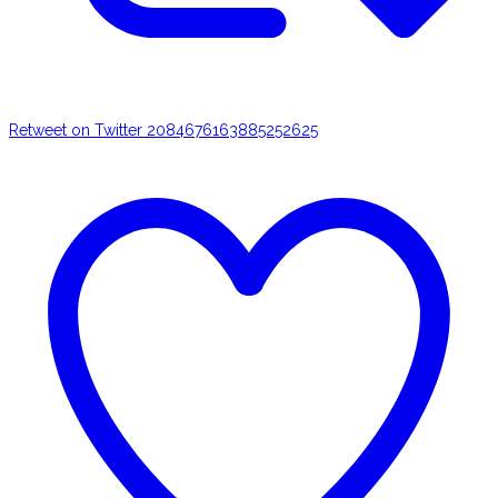
Retweet on Twitter 2084676163885252625