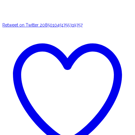
Retweet on Twitter 2085010451755319757