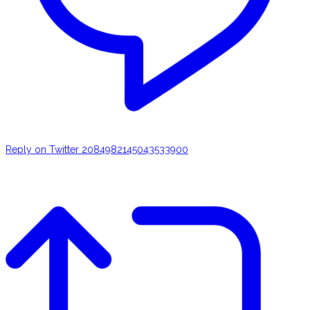
Reply on Twitter 2084982145043533900