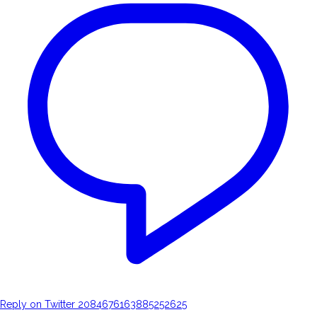
Reply on Twitter 2084676163885252625