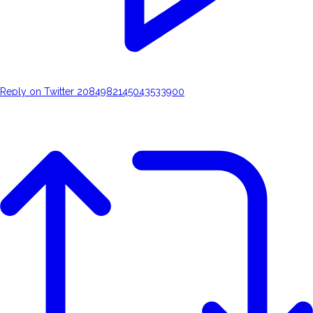
Reply on Twitter 2084982145043533900