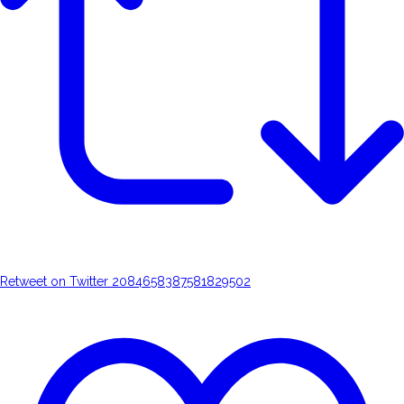
Retweet on Twitter 2084658387581829502