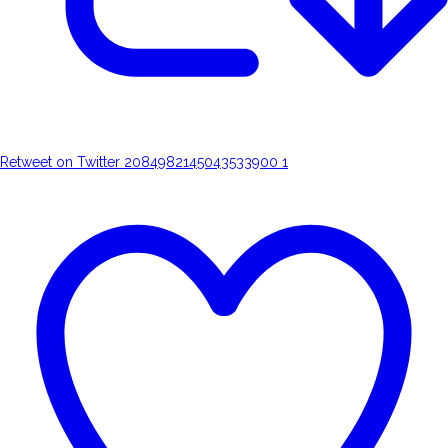
Retweet on Twitter 2084982145043533900
1