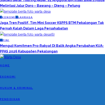
Sukses Gelar Touring Akbar, 81 Anggota IBM Insan Bikers Muda
Melintasi Jalur Doro – Bawang – Dieng – Petung
E
KONOMI
O
LAHRAGA
Jaga Tren Positif, Tim Mini Soccer KSPPS BTM Pekalongan Tak
Pernah Kalah Dalam Laga Persahabatan
O
PINI
Menguji Komitmen Pro-Rakyat Di Balik Angka Perubahan KUA-
PPAS 2026 Kabupaten Pekalongan
HOME
EKONOMI
HUKUM & KRIMINAL
PENDIDIKAN