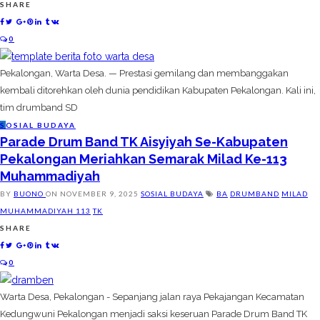
SHARE
0
Pekalongan, Warta Desa. — Prestasi gemilang dan membanggakan
kembali ditorehkan oleh dunia pendidikan Kabupaten Pekalongan. Kali ini,
tim drumband SD
S
OSIAL BUDAYA
Parade Drum Band TK Aisyiyah Se-Kabupaten
Pekalongan Meriahkan Semarak Milad Ke-113
Muhammadiyah
BY
BUONO
ON
NOVEMBER 9, 2025
SOSIAL BUDAYA
BA
DRUMBAND
MILAD
MUHAMMADIYAH 113
TK
SHARE
0
Warta Desa, Pekalongan - Sepanjang jalan raya Pekajangan Kecamatan
Kedungwuni Pekalongan menjadi saksi keseruan Parade Drum Band TK