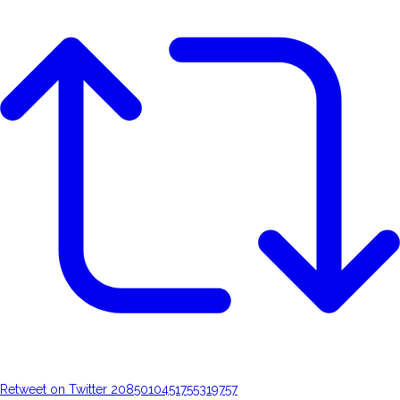
Retweet on Twitter 2085010451755319757