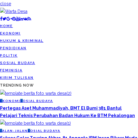
close
HOME
EKONOMI
HUKUM & KRIMINAL
PENDIDIKAN
POLITIK
SOSIAL BUDAYA
FEMINISIA
KIRIM TULISAN
TRENDING NOW
E
KONOMI
S
OSIAL BUDAYA
Pertegas Aset Muhammadiyah, BMT El Bumi 381 Bantul
Pelajari Teknis Perubahan Badan Hukum Ke BTM Pekalongan
J
ALAN-JALAN
S
OSIAL BUDAYA