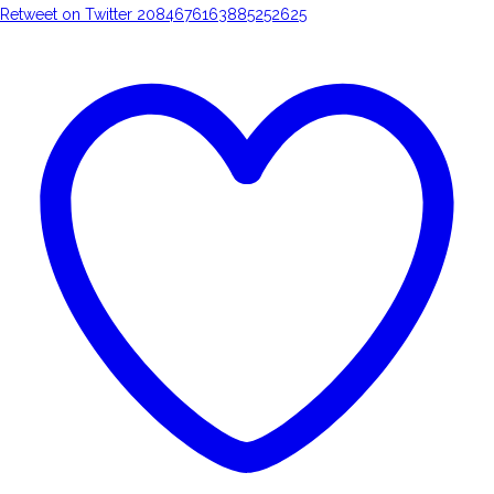
Retweet on Twitter 2084676163885252625