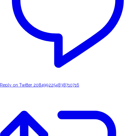
Reply on Twitter 2084992254838710716