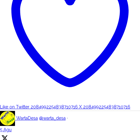
Like on Twitter 2084992254838710716
X
2084992254838710716
WartaDesa
@warta_desa
·
5 Agu