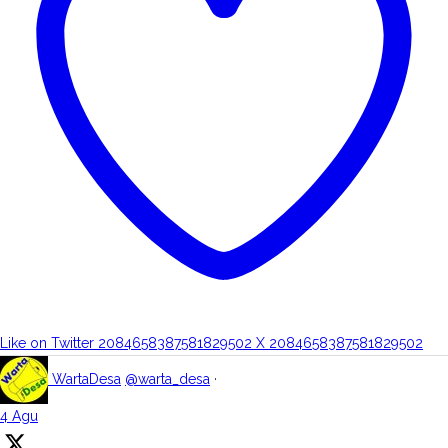
Like on Twitter 2084658387581829502
X
2084658387581829502
WartaDesa
@warta_desa
·
4 Agu