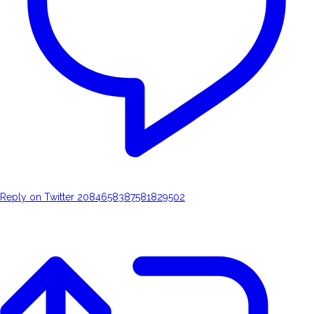
Reply on Twitter 2084658387581829502