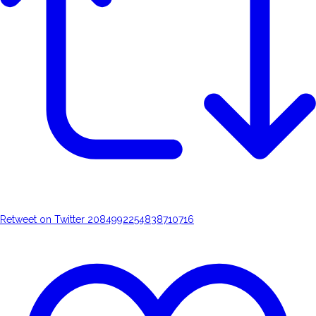
Retweet on Twitter 2084992254838710716