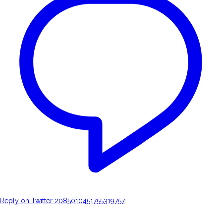
Reply on Twitter 2085010451755319757