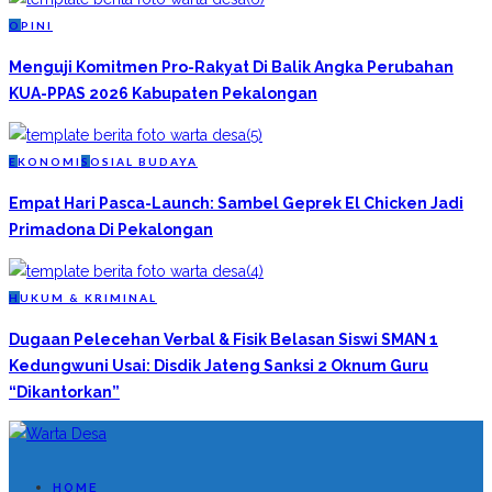
O
PINI
Menguji Komitmen Pro-Rakyat Di Balik Angka Perubahan
KUA-PPAS 2026 Kabupaten Pekalongan
E
KONOMI
S
OSIAL BUDAYA
Empat Hari Pasca-Launch: Sambel Geprek El Chicken Jadi
Primadona Di Pekalongan
H
UKUM & KRIMINAL
Dugaan Pelecehan Verbal & Fisik Belasan Siswi SMAN 1
Kedungwuni Usai: Disdik Jateng Sanksi 2 Oknum Guru
“Dikantorkan”
HOME