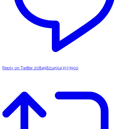
Reply on Twitter 2084982145043533900