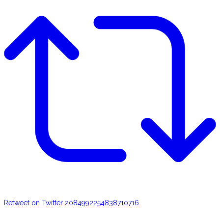
Retweet on Twitter 2084992254838710716