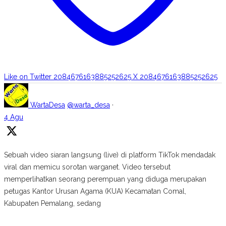
Like on Twitter 2084676163885252625
X
2084676163885252625
WartaDesa
@warta_desa
·
4 Agu
Sebuah video siaran langsung (live) di platform TikTok mendadak
viral dan memicu sorotan warganet. Video tersebut
memperlihatkan seorang perempuan yang diduga merupakan
petugas Kantor Urusan Agama (KUA) Kecamatan Comal,
Kabupaten Pemalang, sedang