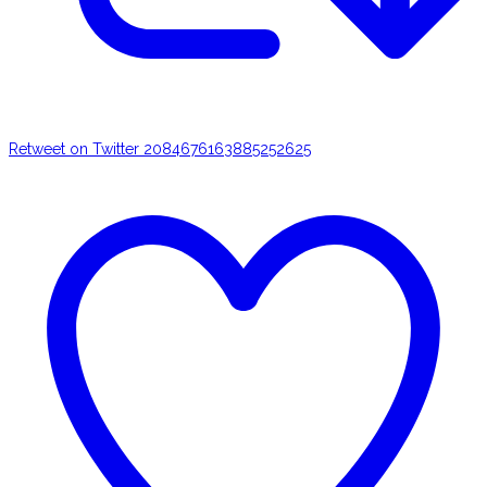
Retweet on Twitter 2084676163885252625