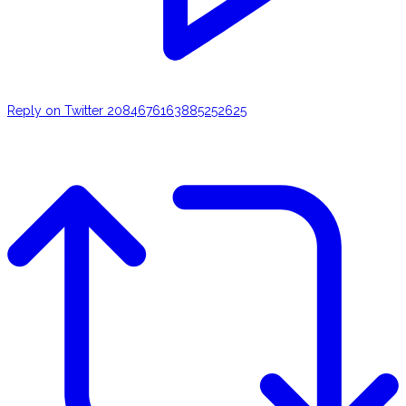
Reply on Twitter 2084676163885252625