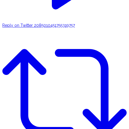
Reply on Twitter 2085010451755319757