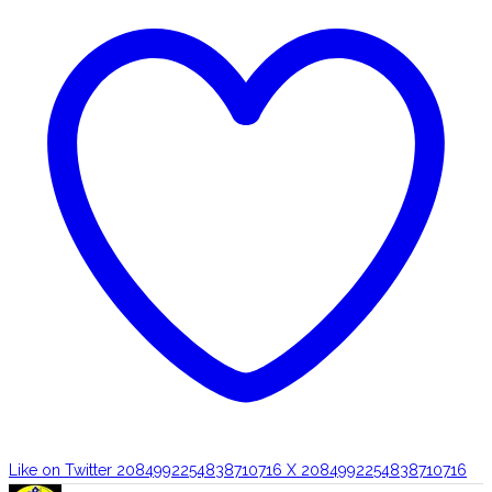
Like on Twitter 2084992254838710716
X
2084992254838710716