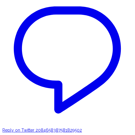
Reply on Twitter 2084658387581829502