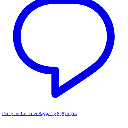
Reply on Twitter 2084992254838710716