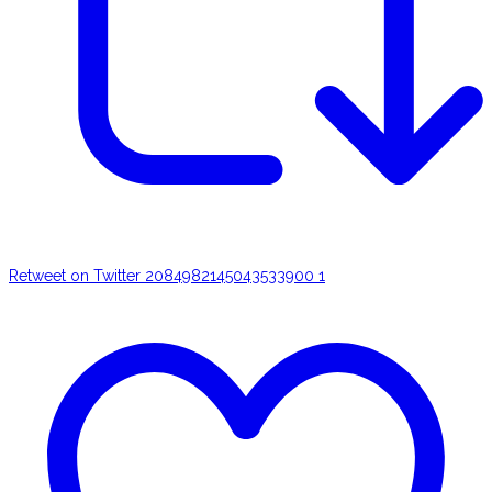
Retweet on Twitter 2084982145043533900
1