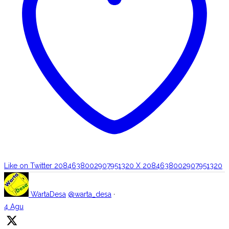
Like on Twitter 2084638002907951320
X
2084638002907951320
WartaDesa
@warta_desa
·
4 Agu