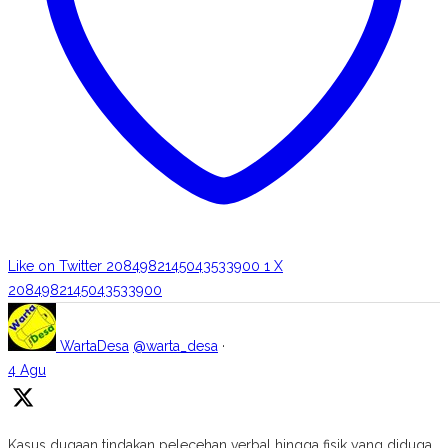
Like on Twitter 2084982145043533900
1
X
2084982145043533900
WartaDesa
@warta_desa
·
4 Agu
Kasus dugaan tindakan pelecehan verbal hingga fisik yang diduga