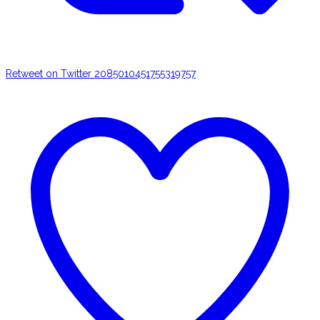
Retweet on Twitter 2085010451755319757