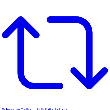
Retweet on Twitter 2084658387581829502