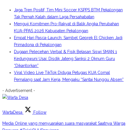
Jaga Tren Positif, Tim Mini Soccer KSPPS BTM Pekalongan
Tak Pernah Kalah dalam Laga Persahabatan
Menguji Komitmen Pro-Rakyat di Balik Angka Perubahan
KUA-PPAS 2026 Kabupaten Pekalongan
Empat Hari Pasca-Launch: Sambel Geprek El Chicken Jadi
Primadona di Pekalongan
Dugaan Pelecehan Verbal & Fisik Belasan Siswi SMAN 1
Kedungwuni Usai: Disdik Jateng Sanksi 2 Oknum Guru
“Dikantorkan”
Viral Video Live TikTok Diduga Petugas KUA Comal
Pemalang saat Jam Kerja, Mengaku “Santai Nunggu Absen”
- Advertisement -
WartaDesa
Follow
Media Online yang menyuarakan suara masyarakat Saatnya Warga