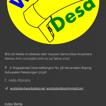
©2016 Media ini dikelola oleh Yayasan Gema Desa Nusantara.
Nomor AHU-0003562.AHA.01.04 Tahun 2017.
Jl. Rogopenepi Desa Ketitanglor No. 58 Kecamatan Bojong
Kabupaten Pekalongan 51156
0285-7830303
wartades@wartadesa.net, wartadaridesa@gmail.com
Index Berita