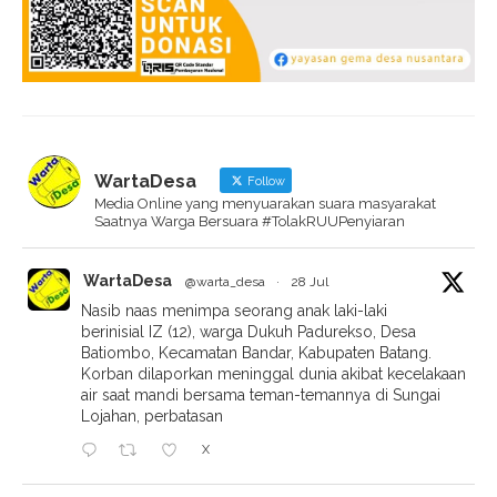
WartaDesa
Follow
Media Online yang menyuarakan suara masyarakat
Saatnya Warga Bersuara #TolakRUUPenyiaran
WartaDesa
@warta_desa
·
28 Jul
Nasib naas menimpa seorang anak laki-laki
berinisial IZ (12), warga Dukuh Padurekso, Desa
Batiombo, Kecamatan Bandar, Kabupaten Batang.
Korban dilaporkan meninggal dunia akibat kecelakaan
air saat mandi bersama teman-temannya di Sungai
Lojahan, perbatasan
X