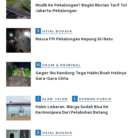
Mudik Ke Pekalongan? Begini Rincian Tarif Tol
Jakarta-Pekalongan
S
OSIAL BUDAYA
Massa FPI Pekalongan Kepung Sri Ratu
H
UKUM & KRIMINAL
Geger Ibu Kandung Tega Habisi Buah Hatinya
Gara-Gara Cinta
J
L
ALAN-JALAN
AYANAN PUBLIK
Habis Lebaran, Warga Sudah Bisa Ke
Karimunjawa Dari Pelabuhan Batang
S
OSIAL BUDAYA