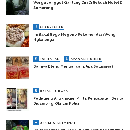
Warga Jenggot Gantung Diri Di Sebuah Hotel Di
Semarang
J
ALAN-JALAN
Ini Bakul Sego Megono Rekomendasi Wong
Ngkalongan
K
L
ESEHATAN
AYANAN PUBLIK
Bahaya Bleng Mengancam, Apa Solusinya?
S
OSIAL BUDAYA
Pedagang Angkringan Minta Pencabutan Berita,
Didampingi Oknum Polisi
H
UKUM & KRIMINAL