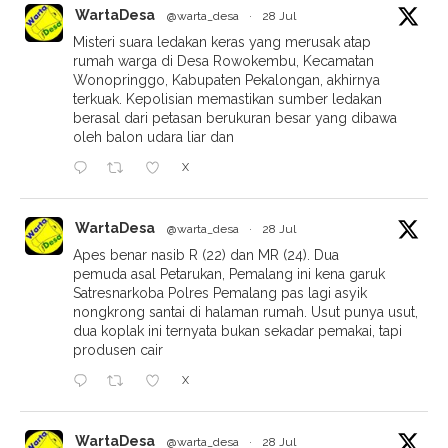
WartaDesa
@warta_desa
·
28 Jul
Misteri suara ledakan keras yang merusak atap
rumah warga di Desa Rowokembu, Kecamatan
Wonopringgo, Kabupaten Pekalongan, akhirnya
terkuak. Kepolisian memastikan sumber ledakan
berasal dari petasan berukuran besar yang dibawa
oleh balon udara liar dan
X
WartaDesa
@warta_desa
·
28 Jul
Apes benar nasib R (22) dan MR (24). Dua
pemuda asal Petarukan, Pemalang ini kena garuk
Satresnarkoba Polres Pemalang pas lagi asyik
nongkrong santai di halaman rumah. Usut punya usut,
dua koplak ini ternyata bukan sekadar pemakai, tapi
produsen cair
X
WartaDesa
@warta_desa
·
28 Jul