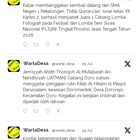
Kabar membanggakan kembali datang dari SMA
Negeri 1 Pekalongan. Thifal Qurraru'ain, siswi kelas XII
Kartini 2, berhasil menyabet Juara 1 Cabang Lomba
Fotografi pada Festival dan Lomba Seni Siswa
Nasional (FLS3N) Tingkat Provinsi Jawa Tengah Tahun
2026
X
WartaDesa
@warta_desa
·
25 Jul
Jam’iyyah Ahlith Thoriqoh Al-Mu’tabarah An-
Nahdliyyah (JATMAN) Cabang Doro sukses
menggelar pengajian rutin Kitab Al-Hikam di Masjid
Darussalam, kawasan Doromantek, Desa Dororejo,
Kecamatan Doro. Kegiatan ini berjalan khidmat dan
dipadati oleh ratusan
X
WartaDesa
@warta_desa
·
24 Jul
Konflik kepemimpinan dan dugaan pelanggaran