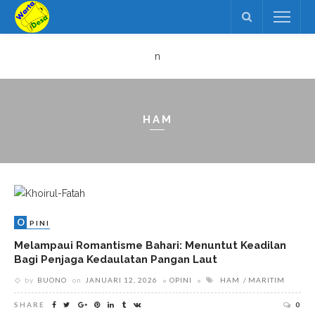
n
HAM
O
PINI
Melampaui Romantisme Bahari: Menuntut Keadilan
Bagi Penjaga Kedaulatan Pangan Laut
by
BUONO
on
JANUARI 12, 2026
OPINI
HAM
MARITIM
SHARE
0