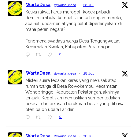
WartaDesa
@warta_desa
·
28 Jul
Ketika rakyat harus merogoh kocek pribadi
demi membuka kembali jalan kehidupan mereka,
ada hal fundamental yang patut dipertanyakan: di
mana peran negara?
Fenomena swadaya warga Desa Tengengwetan,
Kecamatan Siwalan, Kabupaten Pekalongan,
X
WartaDesa
@warta_desa
·
28 Jul
Misteri suara ledakan keras yang merusak atap
rumah warga di Desa Rowokembu, Kecamatan
Wonopringgo, Kabupaten Pekalongan, akhirnya
terkuak. Kepolisian memastikan sumber ledakan
berasal dari petasan berukuran besar yang dibawa
oleh balon udara liar dan
X
WartaDesa
@warta_desa
·
28 Jul