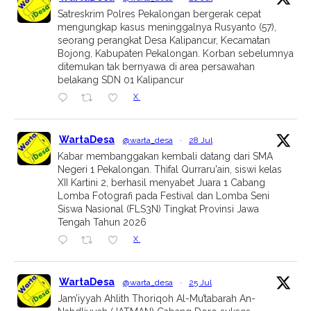
Satreskrim Polres Pekalongan bergerak cepat
mengungkap kasus meninggalnya Rusyanto (57),
seorang perangkat Desa Kalipancur, Kecamatan
Bojong, Kabupaten Pekalongan. Korban sebelumnya
ditemukan tak bernyawa di area persawahan
belakang SDN 01 Kalipancur
X
WartaDesa
@warta_desa
·
28 Jul
Kabar membanggakan kembali datang dari SMA
Negeri 1 Pekalongan. Thifal Qurraru'ain, siswi kelas
XII Kartini 2, berhasil menyabet Juara 1 Cabang
Lomba Fotografi pada Festival dan Lomba Seni
Siswa Nasional (FLS3N) Tingkat Provinsi Jawa
Tengah Tahun 2026
X
WartaDesa
@warta_desa
·
25 Jul
Jam’iyyah Ahlith Thoriqoh Al-Mu’tabarah An-