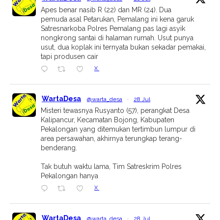
Apes benar nasib R (22) dan MR (24). Dua
pemuda asal Petarukan, Pemalang ini kena garuk
Satresnarkoba Polres Pemalang pas lagi asyik
nongkrong santai di halaman rumah. Usut punya
usut, dua koplak ini ternyata bukan sekadar pemakai,
tapi produsen cair
X
WartaDesa
@warta_desa
·
28 Jul
Misteri tewasnya Rusyanto (57), perangkat Desa
Kalipancur, Kecamatan Bojong, Kabupaten
Pekalongan yang ditemukan tertimbun lumpur di
area persawahan, akhirnya terungkap terang-
benderang.
Tak butuh waktu lama, Tim Satreskrim Polres
Pekalongan hanya
X
WartaDesa
@warta_desa
·
28 Jul