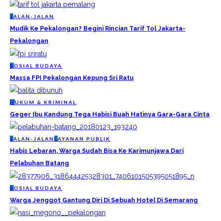
J
ALAN-JALAN
Mudik Ke Pekalongan? Begini Rincian Tarif Tol Jakarta-
Pekalongan
S
OSIAL BUDAYA
Massa FPI Pekalongan Kepung Sri Ratu
H
UKUM & KRIMINAL
Geger Ibu Kandung Tega Habisi Buah Hatinya Gara-Gara Cinta
J
ALAN-JALAN
L
AYANAN PUBLIK
Habis Lebaran, Warga Sudah Bisa Ke Karimunjawa Dari
Pelabuhan Batang
S
OSIAL BUDAYA
Warga Jenggot Gantung Diri Di Sebuah Hotel Di Semarang