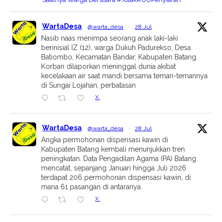
WartaDesa
@warta_desa
·
28 Jul
Nasib naas menimpa seorang anak laki-laki
berinisial IZ (12), warga Dukuh Padurekso, Desa
Batiombo, Kecamatan Bandar, Kabupaten Batang.
Korban dilaporkan meninggal dunia akibat
kecelakaan air saat mandi bersama teman-temannya
di Sungai Lojahan, perbatasan
X
WartaDesa
@warta_desa
·
28 Jul
Angka permohonan dispensasi kawin di
Kabupaten Batang kembali menunjukkan tren
peningkatan. Data Pengadilan Agama (PA) Batang
mencatat, sepanjang Januari hingga Juli 2026
terdapat 206 permohonan dispensasi kawin, di
mana 61 pasangan di antaranya.
X