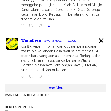
Nahdliyyah (JATMAN) Cabang Doro sukses
menggelar pengajian rutin Kitab Al-Hikam di Masjid
Darussalam, kawasan Doromantek, Desa Dororejo,
Kecamatan Doro. Kegiatan ini berjalan khidmat dan
dipadati oleh ratusan
X
WartaDesa
@warta_desa
·
24 Jul
Konflik kepemimpinan dan dugaan pelanggaran
tata kelola keuangan Desa Watusalam memasuki
babak baru yang semakin memanas. Berlanjut dari
aksi unjuk rasa massa warga bersama Aliansi
Gerakan Masyarakat Pekalongan Raya (GEMPAR),
ruang audiensi Kantor Kecam
X
Load More
WARTADESA DI FACEBOOK
BERITA POPULER