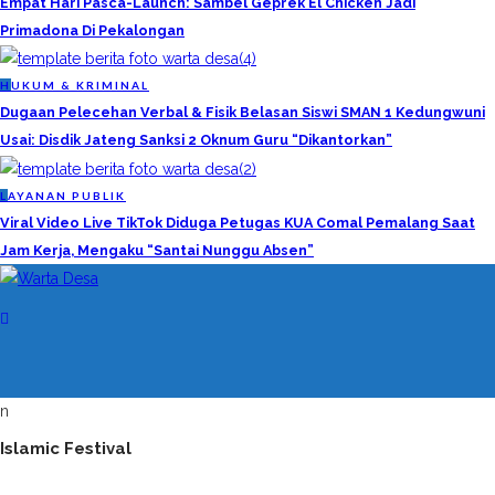
Empat Hari Pasca-Launch: Sambel Geprek El Chicken Jadi
Primadona Di Pekalongan
H
UKUM & KRIMINAL
Dugaan Pelecehan Verbal & Fisik Belasan Siswi SMAN 1 Kedungwuni
Usai: Disdik Jateng Sanksi 2 Oknum Guru “Dikantorkan”
L
AYANAN PUBLIK
Viral Video Live TikTok Diduga Petugas KUA Comal Pemalang Saat
Jam Kerja, Mengaku “Santai Nunggu Absen”
n
Islamic Festival