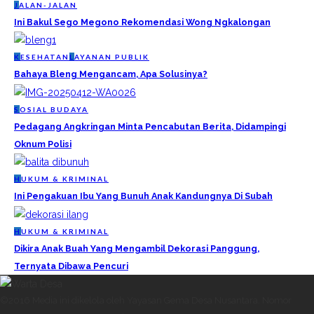
J
ALAN-JALAN
Ini Bakul Sego Megono Rekomendasi Wong Ngkalongan
K
ESEHATAN
L
AYANAN PUBLIK
Bahaya Bleng Mengancam, Apa Solusinya?
S
OSIAL BUDAYA
Pedagang Angkringan Minta Pencabutan Berita, Didampingi
Oknum Polisi
H
UKUM & KRIMINAL
Ini Pengakuan Ibu Yang Bunuh Anak Kandungnya Di Subah
H
UKUM & KRIMINAL
Dikira Anak Buah Yang Mengambil Dekorasi Panggung,
Ternyata Dibawa Pencuri
©2016 Media ini dikelola oleh Yayasan Gema Desa Nusantara. Nomor