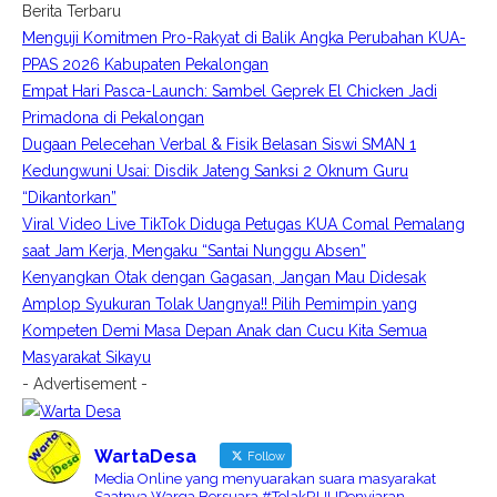
Berita Terbaru
Menguji Komitmen Pro-Rakyat di Balik Angka Perubahan KUA-
PPAS 2026 Kabupaten Pekalongan
Empat Hari Pasca-Launch: Sambel Geprek El Chicken Jadi
Primadona di Pekalongan
Dugaan Pelecehan Verbal & Fisik Belasan Siswi SMAN 1
Kedungwuni Usai: Disdik Jateng Sanksi 2 Oknum Guru
“Dikantorkan”
Viral Video Live TikTok Diduga Petugas KUA Comal Pemalang
saat Jam Kerja, Mengaku “Santai Nunggu Absen”
Kenyangkan Otak dengan Gagasan, Jangan Mau Didesak
Amplop Syukuran Tolak Uangnya!! Pilih Pemimpin yang
Kompeten Demi Masa Depan Anak dan Cucu Kita Semua
Masyarakat Sikayu
- Advertisement -
WartaDesa
Follow
Media Online yang menyuarakan suara masyarakat
Saatnya Warga Bersuara #TolakRUUPenyiaran