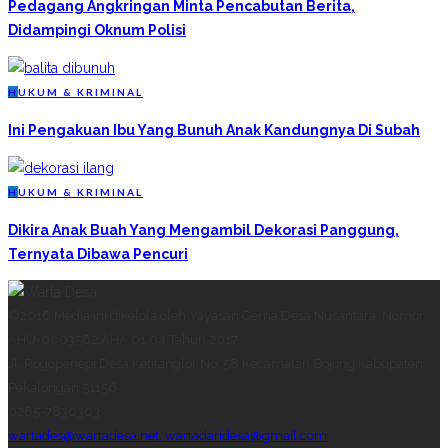
Pedagang Angkringan Minta Pencabutan Berita,
Didampingi Oknum Polisi
H
UKUM & KRIMINAL
Ini Pengakuan Ibu Yang Bunuh Anak Kandungnya Di Subah
H
UKUM & KRIMINAL
Dikira Anak Buah Yang Mengambil Dekorasi Panggung,
Ternyata Dibawa Pencuri
©2016 Media ini dikelola oleh Yayasan Gema Desa Nusantara. Nomor
AHU-0003562.AHA.01.04 Tahun 2017.
Jl. Rogopenepi Desa Ketitanglor No. 58 Kecamatan Bojong Kabupaten
Pekalongan 51156
0285-7830303
wartades@wartadesa.net, wartadaridesa@gmail.com