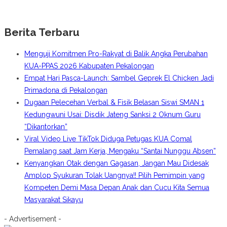
Berita Terbaru
Menguji Komitmen Pro-Rakyat di Balik Angka Perubahan
KUA-PPAS 2026 Kabupaten Pekalongan
Empat Hari Pasca-Launch: Sambel Geprek El Chicken Jadi
Primadona di Pekalongan
Dugaan Pelecehan Verbal & Fisik Belasan Siswi SMAN 1
Kedungwuni Usai: Disdik Jateng Sanksi 2 Oknum Guru
“Dikantorkan”
Viral Video Live TikTok Diduga Petugas KUA Comal
Pemalang saat Jam Kerja, Mengaku “Santai Nunggu Absen”
Kenyangkan Otak dengan Gagasan, Jangan Mau Didesak
Amplop Syukuran Tolak Uangnya!! Pilih Pemimpin yang
Kompeten Demi Masa Depan Anak dan Cucu Kita Semua
Masyarakat Sikayu
- Advertisement -