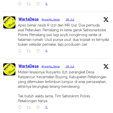
X
WartaDesa
@warta_desa
·
28 Jul
Apes benar nasib R (22) dan MR (24). Dua pemuda
asal Petarukan, Pemalang ini kena garuk Satresnarkoba
Polres Pemalang pas lagi asyik nongkrong santai di
halaman rumah. Usut punya usut, dua koplak ini ternyata
bukan sekadar pemakai, tapi produsen cair
X
WartaDesa
@warta_desa
·
28 Jul
Misteri tewasnya Rusyanto (57), perangkat Desa
Kalipancur, Kecamatan Bojong, Kabupaten Pekalongan
yang ditemukan tertimbun lumpur di area persawahan,
akhirnya terungkap terang-benderang.
Tak butuh waktu lama, Tim Satreskrim Polres
Pekalongan hanya
X