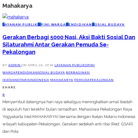
Mahakarya
L
AYANAN PUBLIK
O
PINI WARGA
P
ENDIDIKAN
S
OSIAL BUDAYA
Gerakan Berbagi 5000 Nasi, Aksi Bakti Sosial Dan
Silaturahmi Antar Gerakan Pemuda Se-
Pekalongan
BY
ADMIN
ON
APRIL 26, 2018
LAYANAN PUBLIK
OPINI
WARGA
PENDIDIKAN
SOSIAL BUDAYA
BERBAGINASI
IKATANNOTARISINDONESIA
MAHAKARYA
PEMUDAPEKALONGAN
SHARE
0
Menyambut datangnya hari raya sekaligus meningkatkan amal ibadah
di sepuluh hari terakhir bulan ramadhan, Mahasiswa Pekalongan Raya
Yogyakarta (red.MAHAKARYA) bersama dengan Ikatan Notaris Indonesia
wilayah kabupaten Pekalongan, Gerakan sedekah anti riba (Red. GSAR)
dan Pola