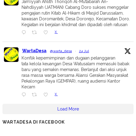
Jam’iyyah Ahlith Thoriqoh Al-Mu’tabarah An-
Nahdliyyah (JATMAN) Cabang Doro sukses menggelar
pengajian rutin Kitab Al-Hikam di Masjid Darussalam,
kawasan Doromantek, Desa Dororejo, Kecamatan Doro.
Kegiatan ini berjalan khidmat dan dipadati oleh ratusan
X
WartaDesa
@warta_desa
·
24 Jul
Konflik kepemimpinan dan dugaan pelanggaran
tata kelola keuangan Desa Watusalam memasuki babak
baru yang semakin memanas. Berlanjut dari aksi unjuk
rasa massa warga bersama Aliansi Gerakan Masyarakat
Pekalongan Raya (GEMPAR), ruang audiensi Kantor
Kecam
X
Load More
WARTADESA DI FACEBOOK