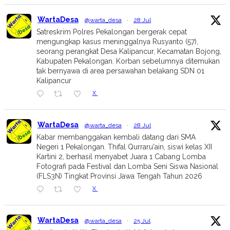
WartaDesa
@warta_desa
·
28 Jul
Satreskrim Polres Pekalongan bergerak cepat
mengungkap kasus meninggalnya Rusyanto (57),
seorang perangkat Desa Kalipancur, Kecamatan Bojong,
Kabupaten Pekalongan. Korban sebelumnya ditemukan
tak bernyawa di area persawahan belakang SDN 01
Kalipancur
X
WartaDesa
@warta_desa
·
28 Jul
Kabar membanggakan kembali datang dari SMA
Negeri 1 Pekalongan. Thifal Qurraru'ain, siswi kelas XII
Kartini 2, berhasil menyabet Juara 1 Cabang Lomba
Fotografi pada Festival dan Lomba Seni Siswa Nasional
(FLS3N) Tingkat Provinsi Jawa Tengah Tahun 2026
X
WartaDesa
@warta_desa
·
25 Jul