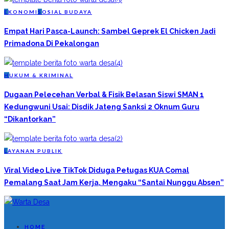
E
KONOMI
S
OSIAL BUDAYA
Empat Hari Pasca-Launch: Sambel Geprek El Chicken Jadi
Primadona Di Pekalongan
H
UKUM & KRIMINAL
Dugaan Pelecehan Verbal & Fisik Belasan Siswi SMAN 1
Kedungwuni Usai: Disdik Jateng Sanksi 2 Oknum Guru
“Dikantorkan”
L
AYANAN PUBLIK
Viral Video Live TikTok Diduga Petugas KUA Comal
Pemalang Saat Jam Kerja, Mengaku “Santai Nunggu Absen”
HOME