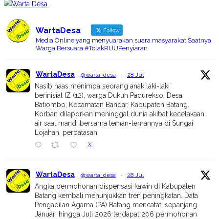
WartaDesa
Follow
Media Online yang menyuarakan suara masyarakat Saatnya
Warga Bersuara #TolakRUUPenyiaran
WartaDesa
@warta_desa
·
28 Jul
Nasib naas menimpa seorang anak laki-laki
berinisial IZ (12), warga Dukuh Padurekso, Desa
Batiombo, Kecamatan Bandar, Kabupaten Batang.
Korban dilaporkan meninggal dunia akibat kecelakaan
air saat mandi bersama teman-temannya di Sungai
Lojahan, perbatasan
X
WartaDesa
@warta_desa
·
28 Jul
Angka permohonan dispensasi kawin di Kabupaten
Batang kembali menunjukkan tren peningkatan. Data
Pengadilan Agama (PA) Batang mencatat, sepanjang
Januari hingga Juli 2026 terdapat 206 permohonan