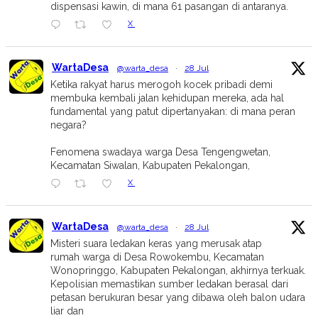
dispensasi kawin, di mana 61 pasangan di antaranya.
X
WartaDesa
@warta_desa
·
28 Jul
Ketika rakyat harus merogoh kocek pribadi demi
membuka kembali jalan kehidupan mereka, ada hal
fundamental yang patut dipertanyakan: di mana peran
negara?
Fenomena swadaya warga Desa Tengengwetan,
Kecamatan Siwalan, Kabupaten Pekalongan,
X
WartaDesa
@warta_desa
·
28 Jul
Misteri suara ledakan keras yang merusak atap
rumah warga di Desa Rowokembu, Kecamatan
Wonopringgo, Kabupaten Pekalongan, akhirnya terkuak.
Kepolisian memastikan sumber ledakan berasal dari
petasan berukuran besar yang dibawa oleh balon udara
liar dan