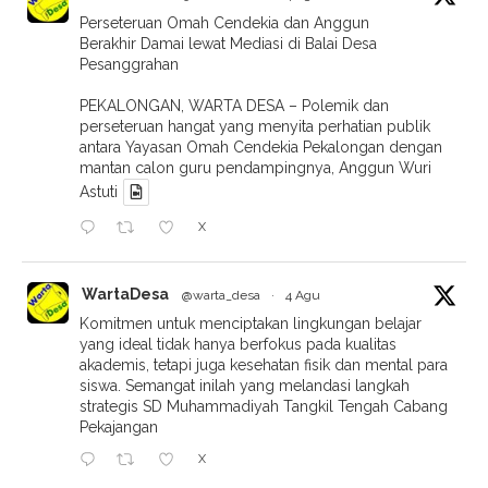
Pekajangan
X
WartaDesa
@warta_desa
·
4 Agu
Puluhan petani asal Dukuh Dayunan, Kendal, Jawa
Tengah, menggelar aksi unjuk rasa di Mapolda dan
Kantor Gubernur Jawa Tengah. Mereka menuntut
penghentian proses hukum atas kriminalisasi dua
orang rekan tani mereka
X
WartaDesa
@warta_desa
·
4 Agu
Pencarian seorang warga dilaporkan hilang di
Kabupaten Pekalongan masih terus dilakukan.
Pria berinisial WR (50 tahun), warga Desa Gembong,
Kecamatan Kandangserang, dilaporkan belum
kembali sejak keluar rumah usai Maghrib pada Senin
malam.