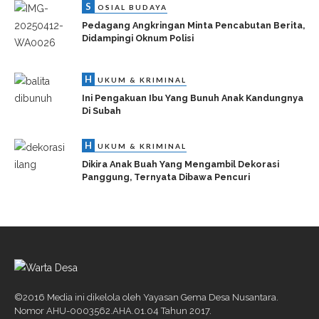
©2016 Media ini dikelola oleh Yayasan Gema Desa Nusantara.
Nomor AHU-0003562.AHA.01.04 Tahun 2017.
Jl. Rogopenepi Desa Ketitanglor No. 58 Kecamatan Bojong
Kabupaten Pekalongan 51156
0285-7830303
wartades@wartadesa.net, wartadaridesa@gmail.com
Index Berita
Kategori