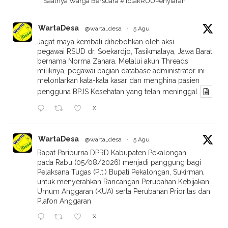
Plafon Anggaran
X
WartaDesa
@warta_desa
·
5 Agu
Baru empat hari diluncurkan secara serentak di
sepuluh lokasi oleh Lembaga Amil Zakat Infaq dan
Shadaqah Muhammadiyah (Lazismu) Kabupaten
Pekalongan, unit usaha El Chicken langsung
menyedot perhatian masyarakat. Varian menu Sambel
Geprek
X
1
1
WartaDesa
@warta_desa
·
4 Agu
Kasus dugaan tindakan pelecehan verbal hingga
fisik yang diduga dilakukan oleh dua oknum guru
terhadap belasan siswi di SMA Negeri 1 Kedungwuni
(Smandung), Kabupaten Pekalongan, akhirnya
memasuki babak baru. Pemerintah Provinsi Jawa
Tengah melalui