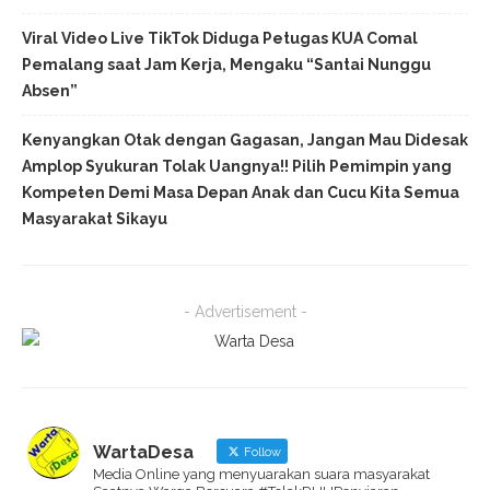
WartaDesa
Follow
Media Online yang menyuarakan suara masyarakat
Saatnya Warga Bersuara #TolakRUUPenyiaran
WartaDesa
@warta_desa
·
5 Agu
Jagat maya kembali dihebohkan oleh aksi
pegawai RSUD dr. Soekardjo, Tasikmalaya, Jawa Barat,
bernama Norma Zahara. Melalui akun Threads
miliknya, pegawai bagian database administrator ini
melontarkan kata-kata kasar dan menghina pasien
pengguna BPJS Kesehatan yang telah meninggal
X
WartaDesa
@warta_desa
·
5 Agu
Rapat Paripurna DPRD Kabupaten Pekalongan
pada Rabu (05/08/2026) menjadi panggung bagi
Pelaksana Tugas (Plt.) Bupati Pekalongan, Sukirman,
untuk menyerahkan Rancangan Perubahan Kebijakan
Umum Anggaran (KUA) serta Perubahan Prioritas dan