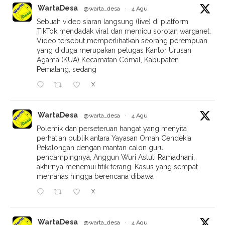
WartaDesa
@warta_desa
·
4 Agu
Perseteruan Omah Cendekia dan Anggun
Berakhir Damai lewat Mediasi di Balai Desa
Pesanggrahan
PEKALONGAN, WARTA DESA – Polemik dan
perseteruan hangat yang menyita perhatian publik
antara Yayasan Omah Cendekia Pekalongan dengan
mantan calon guru pendampingnya, Anggun Wuri
Astuti
X
WartaDesa
@warta_desa
·
4 Agu
Komitmen untuk menciptakan lingkungan belajar
yang ideal tidak hanya berfokus pada kualitas
akademis, tetapi juga kesehatan fisik dan mental para
siswa. Semangat inilah yang melandasi langkah
strategis SD Muhammadiyah Tangkil Tengah Cabang