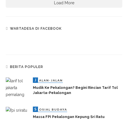
Massa FPI Pekalongan Kepung Sri Ratu
H
UKUM & KRIMINAL
Geger Ibu Kandung Tega Habisi Buah Hatinya
Gara-Gara Cinta
J
L
ALAN-JALAN
AYANAN PUBLIK
Habis Lebaran, Warga Sudah Bisa Ke
Karimunjawa Dari Pelabuhan Batang
S
OSIAL BUDAYA
Warga Jenggot Gantung Diri Di Sebuah Hotel Di
Semarang
J
ALAN-JALAN
Ini Bakul Sego Megono Rekomendasi Wong
Ngkalongan
K
L
ESEHATAN
AYANAN PUBLIK