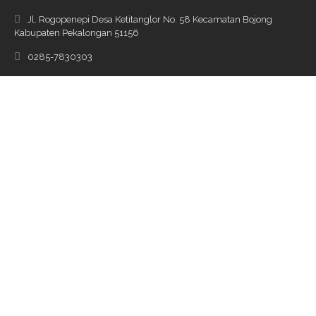
Tentang Kami |
Pedoman Media Siber |
Disclaimer |
Promosi&Iklan
Copyright © 2016 Warta Desa