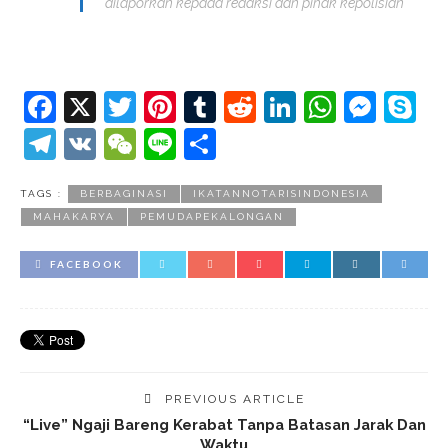
dilaporkan kepada redaksi dan pihak kepolisian
Facebook
X
Twitter
Pinterest
Tumblr
Reddit
LinkedIn
Whats
Mes
S
Telegram
VK
WeChat
Line
Share
TAGS :
BERBAGINASI
IKATANNOTARISINDONESIA
MAHAKARYA
PEMUDAPEKALONGAN
FACEBOOK
PREVIOUS ARTICLE
“Live” Ngaji Bareng Kerabat Tanpa Batasan Jarak Dan
Waktu