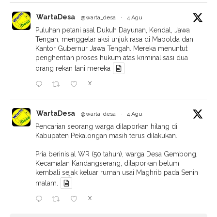
X
Load More
WARTADESA DI FACEBOOK
BERITA POPULER
J
ALAN-JALAN
Mudik Ke Pekalongan? Begini Rincian Tarif Tol
Jakarta-Pekalongan
S
OSIAL BUDAYA