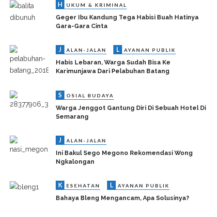
Bahaya Bleng Mengancam, Apa Solusinya?
S
OSIAL BUDAYA
Pedagang Angkringan Minta Pencabutan Berita,
Didampingi Oknum Polisi
H
UKUM & KRIMINAL
Ini Pengakuan Ibu Yang Bunuh Anak Kandungnya
Di Subah
H
UKUM & KRIMINAL
Dikira Anak Buah Yang Mengambil Dekorasi
Panggung, Ternyata Dibawa Pencuri