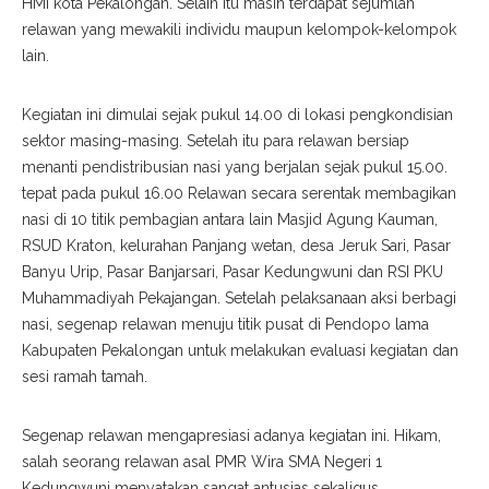
HMI kota Pekalongan. Selain itu masih terdapat sejumlah
relawan yang mewakili individu maupun kelompok-kelompok
lain.
Kegiatan ini dimulai sejak pukul 14.00 di lokasi pengkondisian
sektor masing-masing. Setelah itu para relawan bersiap
menanti pendistribusian nasi yang berjalan sejak pukul 15.00.
tepat pada pukul 16.00 Relawan secara serentak membagikan
nasi di 10 titik pembagian antara lain Masjid Agung Kauman,
RSUD Kraton, kelurahan Panjang wetan, desa Jeruk Sari, Pasar
Banyu Urip, Pasar Banjarsari, Pasar Kedungwuni dan RSI PKU
Muhammadiyah Pekajangan. Setelah pelaksanaan aksi berbagi
nasi, segenap relawan menuju titik pusat di Pendopo lama
Kabupaten Pekalongan untuk melakukan evaluasi kegiatan dan
sesi ramah tamah.
Segenap relawan mengapresiasi adanya kegiatan ini. Hikam,
salah seorang relawan asal PMR Wira SMA Negeri 1
Kedungwuni menyatakan sangat antusias sekaligus