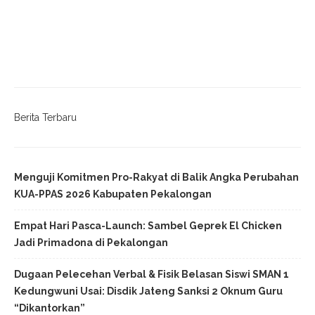
Dugaan Pelecehan Verbal & Fisik Belasan Siswi SMAN 1
Kedungwuni Usai: Disdik Jateng Sanksi 2 Oknum Guru
“Dikantorkan”
Viral Video Live TikTok Diduga Petugas KUA Comal
Pemalang saat Jam Kerja, Mengaku “Santai Nunggu
Absen”
Kenyangkan Otak dengan Gagasan, Jangan Mau Didesak
Amplop Syukuran Tolak Uangnya!! Pilih Pemimpin yang
Kompeten Demi Masa Depan Anak dan Cucu Kita Semua
Masyarakat Sikayu
- Advertisement -