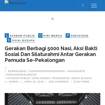
n
L
O
P
AYANAN PUBLIK
PINI WARGA
ENDIDIKAN
S
OSIAL BUDAYA
Gerakan Berbagi 5000 Nasi, Aksi Bakti
Sosial Dan Silaturahmi Antar Gerakan
Pemuda Se-Pekalongan
BERBAGINASI
IKATANNOTARISINDONESIA
MAHAKARYA
PEMUDAPEKALONGAN
LAYANAN PUBLIK
OPINI WARGA
PENDIDIKAN
SOSIAL BUDAYA
by
ADMIN
on
APRIL 26, 2018
ADD COMMENT
2230 VIEWS