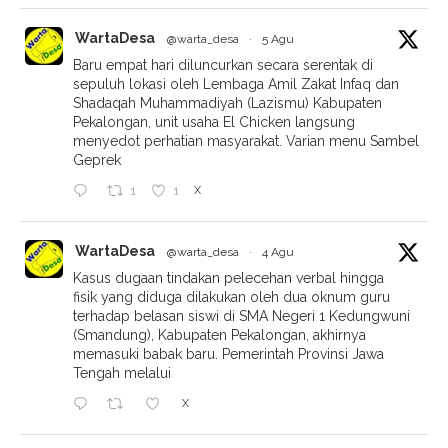
X
WartaDesa
@warta_desa
·
4 Agu
Sebuah video siaran langsung (live) di platform
TikTok mendadak viral dan memicu sorotan warganet.
Video tersebut memperlihatkan seorang perempuan
yang diduga merupakan petugas Kantor Urusan
Agama (KUA) Kecamatan Comal, Kabupaten
Pemalang, sedang
X
WartaDesa
@warta_desa
·
4 Agu
Polemik dan perseteruan hangat yang menyita
perhatian publik antara Yayasan Omah Cendekia
Pekalongan dengan mantan calon guru
pendampingnya, Anggun Wuri Astuti Ramadhani,
akhirnya menemui titik terang. Kasus yang sempat
memanas hingga berencana dibawa
X