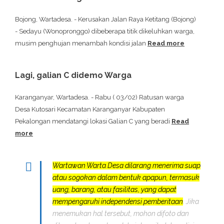
Bojong, Wartadesa. - Kerusakan Jalan Raya Ketitang (Bojong)
- Sedayu (Wonopronggo) dibeberapa titik dikeluhkan warga,
musim penghujan menambah kondisi jalan
Read more
Lagi, galian C didemo Warga
Karanganyar, Wartadesa. - Rabu ( 03/02) Ratusan warga
Desa Kutosari Kecamatan Karanganyar Kabupaten
Pekalongan mendatangi lokasi Galian C yang beradi
Read
more
Wartawan Warta Desa dilarang menerima suap
atau sogokan dalam bentuk apapun, termasuk
uang, barang, atau fasilitas, yang dapat
mempengaruhi independensi pemberitaan
. Jika
menemukan hal tersebut, mohon difoto dan