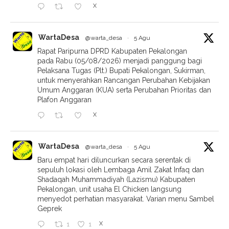
X
WartaDesa
@warta_desa
·
5 Agu
Rapat Paripurna DPRD Kabupaten Pekalongan
pada Rabu (05/08/2026) menjadi panggung bagi
Pelaksana Tugas (Plt.) Bupati Pekalongan, Sukirman,
untuk menyerahkan Rancangan Perubahan Kebijakan
Umum Anggaran (KUA) serta Perubahan Prioritas dan
Plafon Anggaran
X
WartaDesa
@warta_desa
·
5 Agu
Baru empat hari diluncurkan secara serentak di
sepuluh lokasi oleh Lembaga Amil Zakat Infaq dan
Shadaqah Muhammadiyah (Lazismu) Kabupaten
Pekalongan, unit usaha El Chicken langsung
menyedot perhatian masyarakat. Varian menu Sambel
Geprek
X
1
1