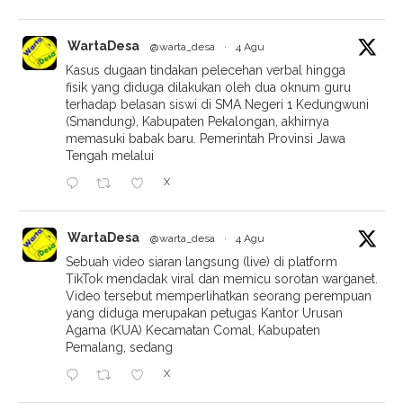
WartaDesa
@warta_desa
·
4 Agu
Kasus dugaan tindakan pelecehan verbal hingga
fisik yang diduga dilakukan oleh dua oknum guru
terhadap belasan siswi di SMA Negeri 1 Kedungwuni
(Smandung), Kabupaten Pekalongan, akhirnya
memasuki babak baru. Pemerintah Provinsi Jawa
Tengah melalui
X
WartaDesa
@warta_desa
·
4 Agu
Sebuah video siaran langsung (live) di platform
TikTok mendadak viral dan memicu sorotan warganet.
Video tersebut memperlihatkan seorang perempuan
yang diduga merupakan petugas Kantor Urusan
Agama (KUA) Kecamatan Comal, Kabupaten
Pemalang, sedang
X