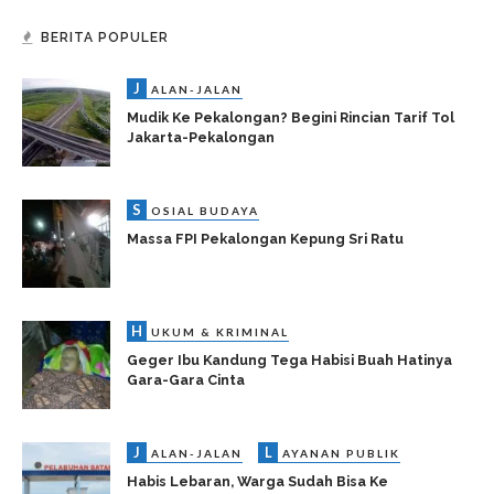
BERITA POPULER
J
ALAN-JALAN
Mudik Ke Pekalongan? Begini Rincian Tarif Tol
Jakarta-Pekalongan
S
OSIAL BUDAYA
Massa FPI Pekalongan Kepung Sri Ratu
H
UKUM & KRIMINAL
Geger Ibu Kandung Tega Habisi Buah Hatinya
Gara-Gara Cinta
J
L
ALAN-JALAN
AYANAN PUBLIK
Habis Lebaran, Warga Sudah Bisa Ke