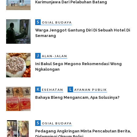
Karimunjawa Dari Pelabuhan Batang
S
OSIAL BUDAYA
Warga Jenggot Gantung Diri Di Sebuah Hotel Di
Semarang
J
ALAN-JALAN
Ini Bakul Sego Megono Rekomendasi Wong
Ngkalongan
K
L
ESEHATAN
AYANAN PUBLIK
Bahaya Bleng Mengancam, Apa Solusinya?
S
OSIAL BUDAYA
Pedagang Angkringan Minta Pencabutan Berita,
Didampingi Oknum Polisi