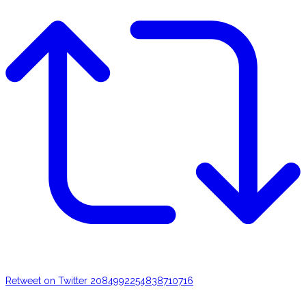
Retweet on Twitter 2084992254838710716