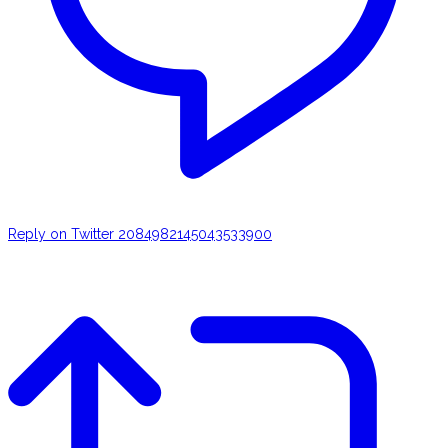
Reply on Twitter 2084982145043533900