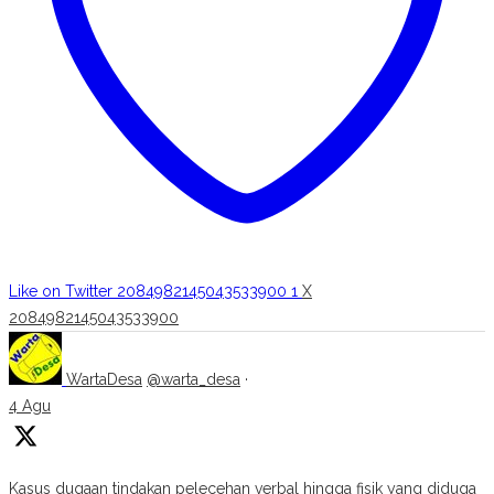
Like on Twitter 2084982145043533900
1
X
2084982145043533900
WartaDesa
@warta_desa
·
4 Agu
Kasus dugaan tindakan pelecehan verbal hingga fisik yang diduga