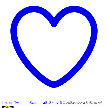
Like on Twitter 2084992254838710716
X
2084992254838710716