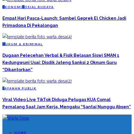
E
KONOMI
S
OSIAL BUDAYA
Empat Hari Pasca-Launch: Sambel Geprek El Chicken Jadi
Primadona Di Pekalongan
H
UKUM & KRIMINAL
Dugaan Pelecehan Verbal & Fisik Belasan Siswi SMAN 1
Kedungwuni Usai: Disdik Jateng Sanksi 2 Oknum Guru
“Dikantorkan”
L
AYANAN PUBLIK
Viral Video Live TikTok Diduga Petugas KUA Comal
Pemalang Saat Jam Kerja, Mengaku “Santai Nunggu Absen”
HOME