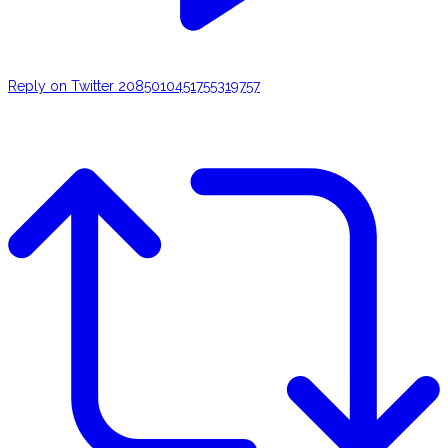
Reply on Twitter 2085010451755319757