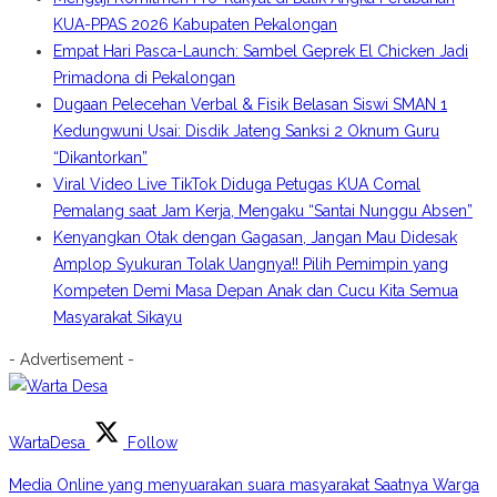
KUA-PPAS 2026 Kabupaten Pekalongan
Empat Hari Pasca-Launch: Sambel Geprek El Chicken Jadi
Primadona di Pekalongan
Dugaan Pelecehan Verbal & Fisik Belasan Siswi SMAN 1
Kedungwuni Usai: Disdik Jateng Sanksi 2 Oknum Guru
“Dikantorkan”
Viral Video Live TikTok Diduga Petugas KUA Comal
Pemalang saat Jam Kerja, Mengaku “Santai Nunggu Absen”
Kenyangkan Otak dengan Gagasan, Jangan Mau Didesak
Amplop Syukuran Tolak Uangnya!! Pilih Pemimpin yang
Kompeten Demi Masa Depan Anak dan Cucu Kita Semua
Masyarakat Sikayu
- Advertisement -
WartaDesa
Follow
Media Online yang menyuarakan suara masyarakat Saatnya Warga