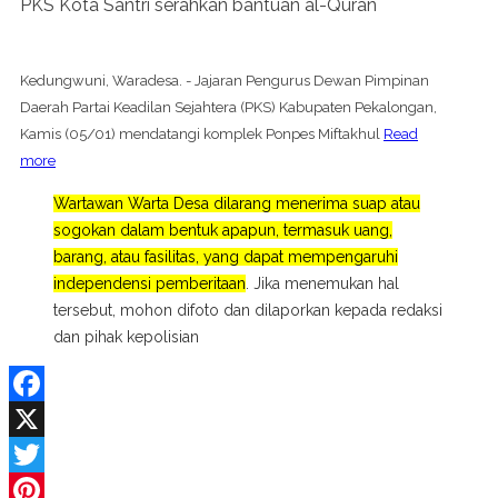
PKS Kota Santri serahkan bantuan al-Quran
Kedungwuni, Waradesa. - Jajaran Pengurus Dewan Pimpinan
Daerah Partai Keadilan Sejahtera (PKS) Kabupaten Pekalongan,
Kamis (05/01) mendatangi komplek Ponpes Miftakhul
Read
more
Wartawan Warta Desa dilarang menerima suap atau
sogokan dalam bentuk apapun, termasuk uang,
barang, atau fasilitas, yang dapat mempengaruhi
independensi pemberitaan
. Jika menemukan hal
tersebut, mohon difoto dan dilaporkan kepada redaksi
dan pihak kepolisian
Facebook
X
Twitter