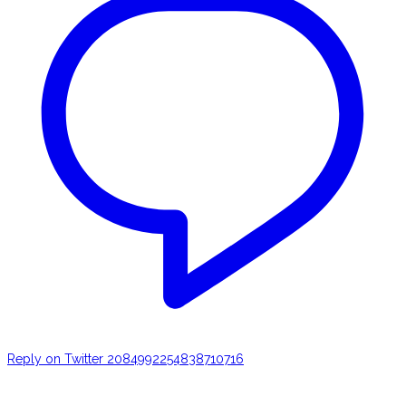
Reply on Twitter 2084992254838710716