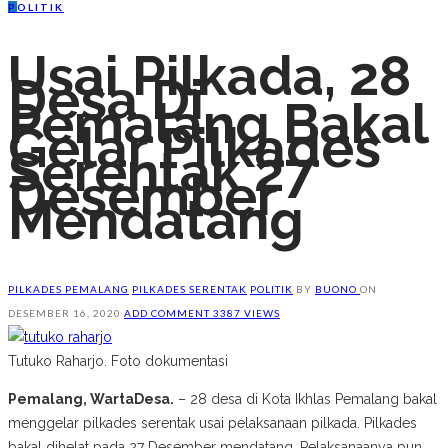
P
OLITIK
Usai Pilkada, 28
Desa Di
Pemalang Bakal
Gelar Pilkades
Serentak 27
Desember
Mendatang
PILKADES PEMALANG
PILKADES SERENTAK
POLITIK
BY
BUONO
ON
DESEMBER 16, 2020
ADD COMMENT
3387 VIEWS
Tutuko Raharjo. Foto dokumentasi
Pemalang, WartaDesa.
– 28 desa di Kota Ikhlas Pemalang bakal
menggelar pilkades serentak usai pelaksanaan pilkada. Pilkades
bakal dihelat pada 27 Desember mendatang. Pelaksanaanya pun