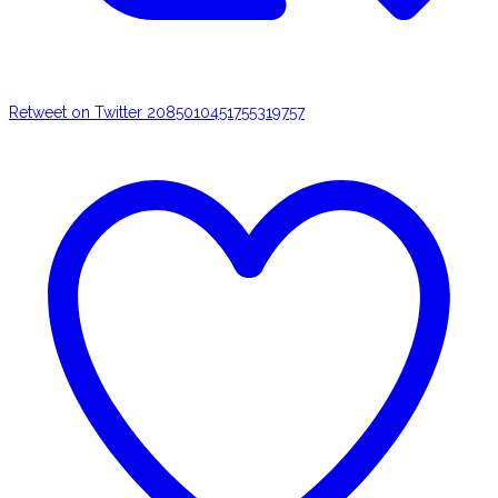
Retweet on Twitter 2085010451755319757