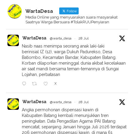
WartaDesa
Follow
Media Online yang menyuarakan suara masyarakat
Saatnya Warga Bersuara #TolakRUUPenyiaran
WartaDesa
@warta_desa
·
28 Jul
Nasib naas menimpa seorang anak laki-laki
berinisial IZ (12), warga Dukuh Padurekso, Desa
Batiombo, Kecamatan Bandar, Kabupaten Batang.
Korban dilaporkan meninggal dunia akibat kecelakaan
air saat mandi bersama teman-temannya di Sungai
Lojahan, perbatasan
X
WartaDesa
@warta_desa
·
28 Jul
Angka permohonan dispensasi kawin di
Kabupaten Batang kembali menunjukkan tren
peningkatan. Data Pengadilan Agama (PA) Batang
mencatat, sepanjang Januari hingga Juli 2026 terdapat
206 permohonan dispensasi kawin, di mana 61