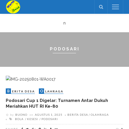
n
PODOSARI
B
O
ERITA DESA
LAHRAGA
Podosari Cup 1 Digelar: Turnamen Antar Dukuh
Meriahkan HUT RI Ke-80
by
BUONO
on
AGUSTUS 1, 2025
BERITA DESA
OLAHRAGA
BOLA
KESESI
PODOSARI