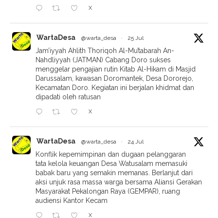
X
WartaDesa
@warta_desa
·
25 Jul
Jam’iyyah Ahlith Thoriqoh Al-Mu’tabarah An-
Nahdliyyah (JATMAN) Cabang Doro sukses
menggelar pengajian rutin Kitab Al-Hikam di Masjid
Darussalam, kawasan Doromantek, Desa Dororejo,
Kecamatan Doro. Kegiatan ini berjalan khidmat dan
dipadati oleh ratusan
X
WartaDesa
@warta_desa
·
24 Jul
Konflik kepemimpinan dan dugaan pelanggaran
tata kelola keuangan Desa Watusalam memasuki
babak baru yang semakin memanas. Berlanjut dari
aksi unjuk rasa massa warga bersama Aliansi Gerakan
Masyarakat Pekalongan Raya (GEMPAR), ruang
audiensi Kantor Kecam
X