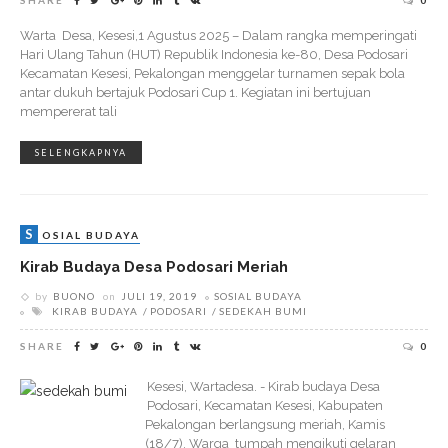
SHARE
0
Warta Desa, Kesesi,1 Agustus 2025 – Dalam rangka memperingati
Hari Ulang Tahun (HUT) Republik Indonesia ke-80, Desa Podosari
Kecamatan Kesesi, Pekalongan menggelar turnamen sepak bola
antar dukuh bertajuk Podosari Cup 1. Kegiatan ini bertujuan
mempererat tali
SELENGKAPNYA
S
OSIAL BUDAYA
Kirab Budaya Desa Podosari Meriah
by
BUONO
on
JULI 19, 2019
SOSIAL BUDAYA
KIRAB BUDAYA
PODOSARI
SEDEKAH BUMI
SHARE
0
Kesesi, Wartadesa. - Kirab budaya Desa
Podosari, Kecamatan Kesesi, Kabupaten
Pekalongan berlangsung meriah, Kamis
(18/7). Warga tumpah mengikuti gelaran