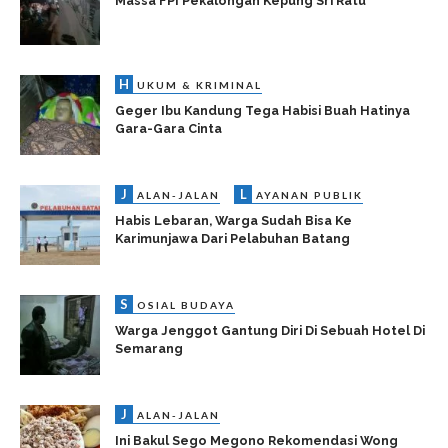
Massa FPI Pekalongan Kepung Sri Ratu
H
UKUM & KRIMINAL
Geger Ibu Kandung Tega Habisi Buah Hatinya
Gara-Gara Cinta
J
L
ALAN-JALAN
AYANAN PUBLIK
Habis Lebaran, Warga Sudah Bisa Ke
Karimunjawa Dari Pelabuhan Batang
S
OSIAL BUDAYA
Warga Jenggot Gantung Diri Di Sebuah Hotel Di
Semarang
J
ALAN-JALAN
Ini Bakul Sego Megono Rekomendasi Wong