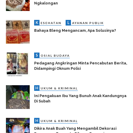
Ngkalongan
K
L
ESEHATAN
AYANAN PUBLIK
Bahaya Bleng Mengancam, Apa Solusinya?
S
OSIAL BUDAYA
Pedagang Angkringan Minta Pencabutan Berita,
Didampingi Oknum Polisi
H
UKUM & KRIMINAL
Ini Pengakuan Ibu Yang Bunuh Anak Kandungnya
Di Subah
H
UKUM & KRIMINAL
Dikira Anak Buah Yang Mengambil Dekorasi