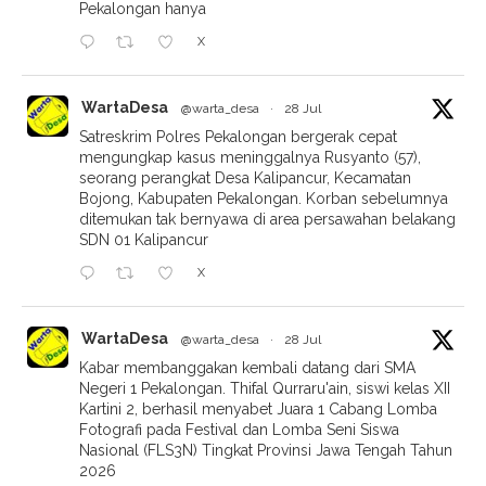
Pekalongan hanya
X
WartaDesa
@warta_desa
·
28 Jul
Satreskrim Polres Pekalongan bergerak cepat
mengungkap kasus meninggalnya Rusyanto (57),
seorang perangkat Desa Kalipancur, Kecamatan
Bojong, Kabupaten Pekalongan. Korban sebelumnya
ditemukan tak bernyawa di area persawahan belakang
SDN 01 Kalipancur
X
WartaDesa
@warta_desa
·
28 Jul
Kabar membanggakan kembali datang dari SMA
Negeri 1 Pekalongan. Thifal Qurraru'ain, siswi kelas XII
Kartini 2, berhasil menyabet Juara 1 Cabang Lomba
Fotografi pada Festival dan Lomba Seni Siswa
Nasional (FLS3N) Tingkat Provinsi Jawa Tengah Tahun
2026