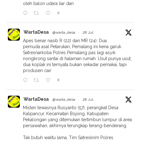
oleh balon udara liar dan
X
WartaDesa
@warta_desa
·
28 Jul
Apes benar nasib R (22) dan MR (24). Dua
pemuda asal Petarukan, Pemalang ini kena garuk
Satresnarkoba Polres Pemalang pas lagi asyik
nongkrong santai di halaman rumah. Usut punya usut,
dua koplak ini ternyata bukan sekadar pemakai, tapi
produsen cair
X
WartaDesa
@warta_desa
·
28 Jul
Misteri tewasnya Rusyanto (57), perangkat Desa
Kalipancur, Kecamatan Bojong, Kabupaten
Pekalongan yang ditemukan tertimbun lumpur di area
persawahan, akhirnya terungkap terang-benderang.
Tak butuh waktu lama, Tim Satreskrim Polres