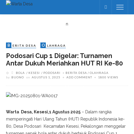
n
B
O
ERITA DESA
LAHRAGA
Podosari Cup 1 Digelar: Turnamen
Antar Dukuh Meriahkan HUT RI Ke-80
BOLA
KESESI
PODOSARI
BERITA DESA
OLAHRAGA
by
BUONO
on
AGUSTUS 1, 2025
ADD COMMENT
1800 VIEWS
Warta Desa, Kesesi,1 Agustus 2025
– Dalam rangka
memperingati Hari Ulang Tahun (HUT) Republik Indonesia ke-
80, Desa Podosari Kecamatan Kesesi, Pekalongan menggelar
turnamen sepak bola antar dukuh bertajuk Podosari Cup 1.