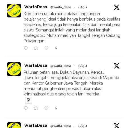
WartaDesa
@warta_desa
·
4 Agu
Komitmen untuk menciptakan lingkungan
belajar yang ideal tidak hanya berfokus pada kualitas
akademis, tetapi juga kesehatan fisik dan mental para
siswa. Semangat inilah yang melandasi langkah
strategis SD Muhammadiyah Tangkil Tengah Cabang
Pekajangan
X
WartaDesa
@warta_desa
·
4 Agu
Puluhan petani asal Dukuh Dayunan, Kendal,
Jawa Tengah, menggelar aksi unjuk rasa di Mapolda
dan Kantor Gubernur Jawa Tengah. Mereka
menuntut penghentian proses hukum atas
kriminalisasi dua orang rekan tani mereka
X
WartaDesa
@warta_desa
·
4 Agu