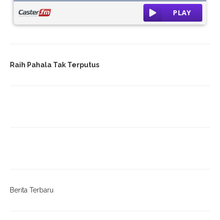
Turnamen Sepakbola Tingkat RT Meriahkan HUT RI Ke-80 Di
Desa Sukoharjo
BIMTEK PENYUSUNAN PERUBAHAN RPJM DESA 2019–2027 &
2022–2030 DIGELAR DI KECAMATAN KESESI. PEMBANGUNAN
DESA HARUS ADAPTIF TERHADAP PERUBAHAN
Raih Pahala Tak Terputus
Berita Terbaru