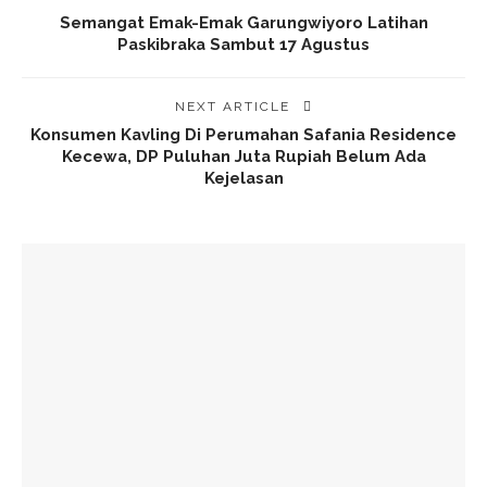
Semangat Emak-Emak Garungwiyoro Latihan
Paskibraka Sambut 17 Agustus
NEXT ARTICLE
Konsumen Kavling Di Perumahan Safania Residence
Kecewa, DP Puluhan Juta Rupiah Belum Ada
Kejelasan
YOU MIGHT ALSO LIKE
Pesta Gol! SD MTQ Wonokerto Menang Telak 10-1 Atas TUBA
FIKR Limpung Batang
Kalibening Cup #3 Pecah! Ribuan Suporter Padati Lapangan,
Tim Luar Daerah Ikut Unjuk Gigi