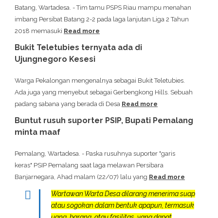
Batang, Wartadesa. - Tim tamu PSPS Riau mampu menahan
imbang Persibat Batang 2-2 pada laga lanjutan Liga 2 Tahun
2018 memasuki
Read more
Bukit Teletubies ternyata ada di
Ujungnegoro Kesesi
Warga Pekalongan mengenalnya sebagai Bukit Teletubies.
Ada juga yang menyebut sebagai Gerbengkong Hills. Sebuah
padang sabana yang berada di Desa
Read more
Buntut rusuh suporter PSIP, Bupati Pemalang
minta maaf
Pemalang, Wartadesa. - Paska rusuhnya suporter "garis
keras" PSIP Pemalang saat laga melawan Persibara
Banjarnegara, Ahad malam (22/07) lalu yang
Read more
Wartawan Warta Desa dilarang menerima suap
atau sogokan dalam bentuk apapun, termasuk
uang, barang, atau fasilitas, yang dapat