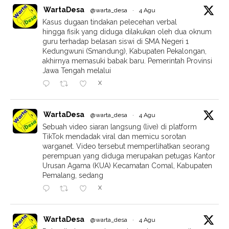
WartaDesa
@warta_desa
·
4 Agu
Kasus dugaan tindakan pelecehan verbal
hingga fisik yang diduga dilakukan oleh dua oknum
guru terhadap belasan siswi di SMA Negeri 1
Kedungwuni (Smandung), Kabupaten Pekalongan,
akhirnya memasuki babak baru. Pemerintah Provinsi
Jawa Tengah melalui
X
WartaDesa
@warta_desa
·
4 Agu
Sebuah video siaran langsung (live) di platform
TikTok mendadak viral dan memicu sorotan
warganet. Video tersebut memperlihatkan seorang
perempuan yang diduga merupakan petugas Kantor
Urusan Agama (KUA) Kecamatan Comal, Kabupaten
Pemalang, sedang
X
WartaDesa
@warta_desa
·
4 Agu