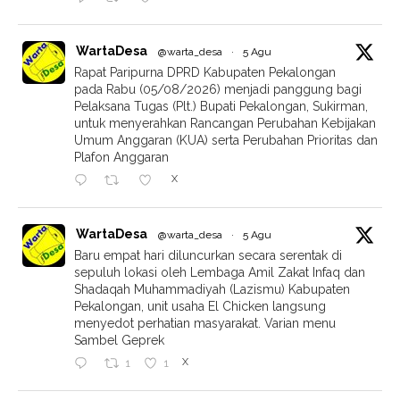
WartaDesa
@warta_desa
·
5 Agu
Rapat Paripurna DPRD Kabupaten Pekalongan
pada Rabu (05/08/2026) menjadi panggung bagi
Pelaksana Tugas (Plt.) Bupati Pekalongan, Sukirman,
untuk menyerahkan Rancangan Perubahan Kebijakan
Umum Anggaran (KUA) serta Perubahan Prioritas dan
Plafon Anggaran
X
WartaDesa
@warta_desa
·
5 Agu
Baru empat hari diluncurkan secara serentak di
sepuluh lokasi oleh Lembaga Amil Zakat Infaq dan
Shadaqah Muhammadiyah (Lazismu) Kabupaten
Pekalongan, unit usaha El Chicken langsung
menyedot perhatian masyarakat. Varian menu
Sambel Geprek
X
1
1