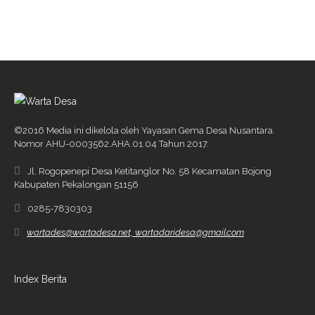
Panggung, Ternyata Dibawa Pencuri
©2016 Media ini dikelola oleh Yayasan Gema Desa Nusantara.
Nomor AHU-0003562.AHA.01.04 Tahun 2017.
Jl. Rogopenepi Desa Ketitanglor No. 58 Kecamatan Bojong
Kabupaten Pekalongan 51156
0285-7830303
wartades@wartadesa.net, wartadaridesa@gmail.com
Index Berita