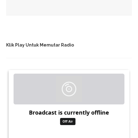
Kunjungan Mendadak Plt Bupati Pekalongan Ke Jalan Rusak
Desa Windurojo Tuai Kekecewaan Warga
NIAT BAIK MALAH BONYOK! LAGI ASIK NONTON BOLA,
ISMAWAN MALAH DISAMBEL BENDA KERAS PAS LERAI
SUPORTER TAWURAN!
Klik Play Untuk Memutar Radio
Kesesi Berduka: Puting Beliung Luluhlantakkan Puluhan
Rumah Dan Fasilitas Publik, Kerugian Capai Ratusan Juta
Desa Ujungnegoro Gelar Jalan Sehat Peringati
Kemerdekaan HUT RI Ke-80
Sosialisasi Penggunaan Drone Untuk Pertanian Di Dukuh
Grejo, Desa Krandon
Kades Se-Kecamatan Kesesi Hadiri Pastriad Ke-9: Meriah
Dengan Jalan Sehat, Beras Murah, Dan Pelepasan Trabas