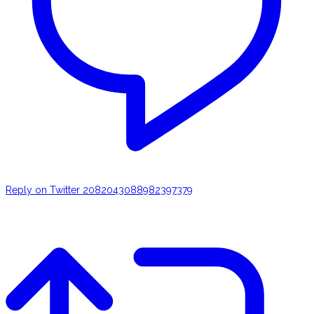
Reply on Twitter 2082043088982397379