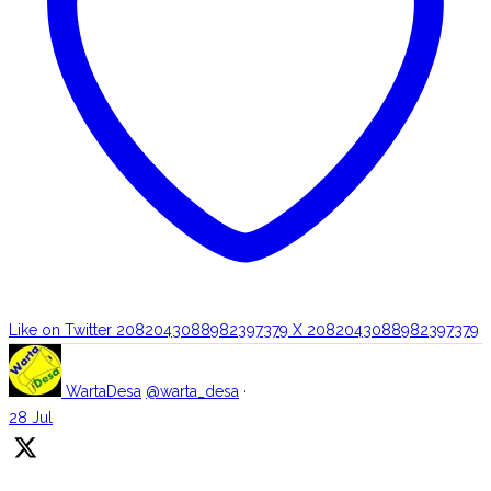
Like on Twitter 2082043088982397379
X
2082043088982397379
WartaDesa
@warta_desa
·
28 Jul