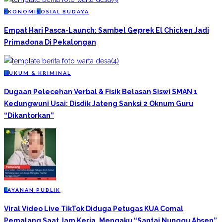
E
KONOMI
S
OSIAL BUDAYA
Empat Hari Pasca-Launch: Sambel Geprek El Chicken Jadi
Primadona Di Pekalongan
H
UKUM & KRIMINAL
Dugaan Pelecehan Verbal & Fisik Belasan Siswi SMAN 1
Kedungwuni Usai: Disdik Jateng Sanksi 2 Oknum Guru
“Dikantorkan”
L
AYANAN PUBLIK
Viral Video Live TikTok Diduga Petugas KUA Comal
Pemalang Saat Jam Kerja, Mengaku “Santai Nunggu Absen”