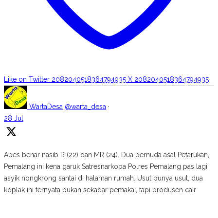
Like on Twitter 2082040518364794935
X
2082040518364794935
WartaDesa
@warta_desa
·
28 Jul
Apes benar nasib R (22) dan MR (24). Dua pemuda asal Petarukan,
Pemalang ini kena garuk Satresnarkoba Polres Pemalang pas lagi
asyik nongkrong santai di halaman rumah. Usut punya usut, dua
koplak ini ternyata bukan sekadar pemakai, tapi produsen cair