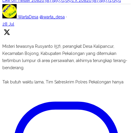
Like on Twitter 2082038774977171571
X
2082038774977171571
WartaDesa
@warta_desa
·
28 Jul
Misteri tewasnya Rusyanto (57), perangkat Desa Kalipancur,
Kecamatan Bojong, Kabupaten Pekalongan yang ditemukan
tertimbun lumpur di area persawahan, akhirnya terungkap terang-
benderang.
Tak butuh waktu lama, Tim Satreskrim Polres Pekalongan hanya