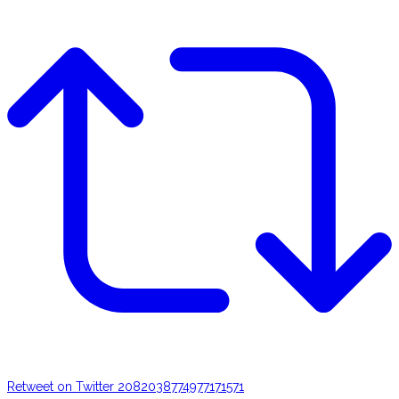
Retweet on Twitter 2082038774977171571