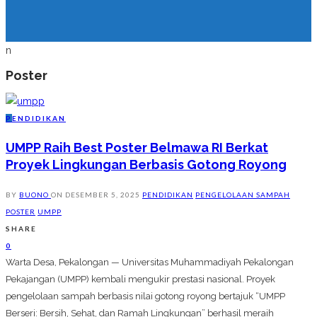
n
Poster
P
ENDIDIKAN
UMPP Raih Best Poster Belmawa RI Berkat
Proyek Lingkungan Berbasis Gotong Royong
BY
BUONO
ON
DESEMBER 5, 2025
PENDIDIKAN
PENGELOLAAN SAMPAH
POSTER
UMPP
SHARE
0
Warta Desa, Pekalongan — Universitas Muhammadiyah Pekalongan
Pekajangan (UMPP) kembali mengukir prestasi nasional. Proyek
pengelolaan sampah berbasis nilai gotong royong bertajuk “UMPP
Berseri: Bersih, Sehat, dan Ramah Lingkungan” berhasil meraih