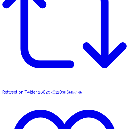
Retweet on Twitter 2082036128396595445