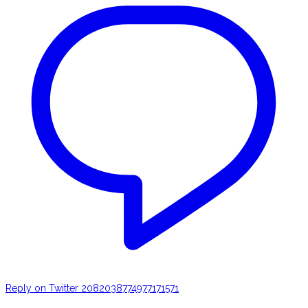
Reply on Twitter 2082038774977171571