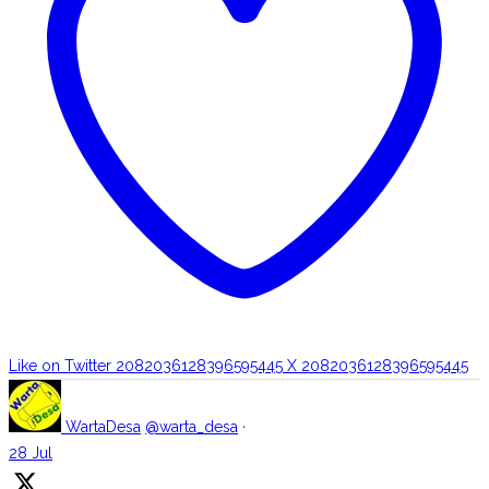
Like on Twitter 2082036128396595445
X
2082036128396595445
WartaDesa
@warta_desa
·
28 Jul