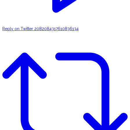
Reply on Twitter 2082084317610836134