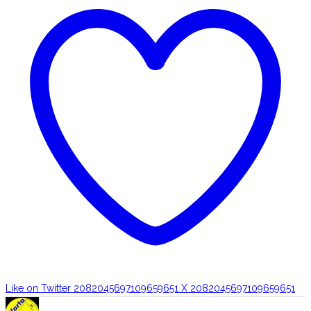
Like on Twitter 2082045697109659651
X
2082045697109659651