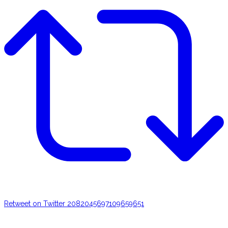
Retweet on Twitter 2082045697109659651