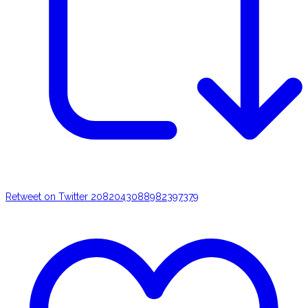
Retweet on Twitter 2082043088982397379