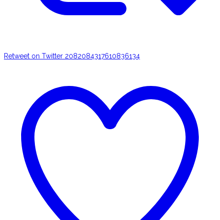
Retweet on Twitter 2082084317610836134