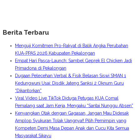
Berita Terbaru
Menguji Komitmen Pro-Rakyat di Balik Angka Perubahan
KUA-PPAS 2026 Kabupaten Pekalongan
Empat Hari Pasca-Launch: Sambel Geprek El Chicken Jadi
Primadona di Pekalongan
Dugaan Pelecehan Verbal & Fisik Belasan Siswi SMAN 1
Kedungwuni Usai: Disdik Jateng Sanksi 2 Oknum Guru
“Dikantorkan”
Viral Video Live TikTok Diduga Petugas KUA Comal
Pemalang saat Jam Kerja, Mengaku “Santai Nunggu Absen”
Kenyangkan Otak dengan Gagasan, Jangan Mau Didesak
Amplop Syukuran Tolak Uangnya!! Pilih Pemimpin yang
Kompeten Demi Masa Depan Anak dan Cucu Kita Semua
Masyarakat Sikayu