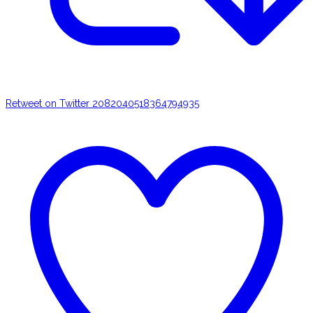
Retweet on Twitter 2082040518364794935