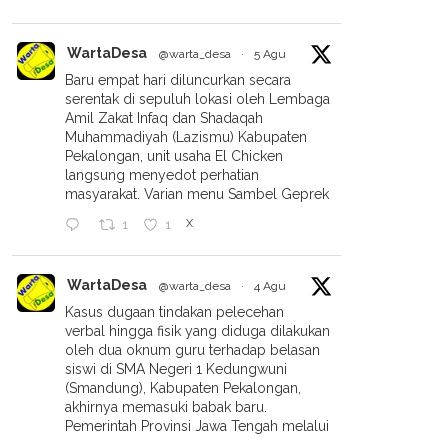
WartaDesa
@warta_desa
·
5 Agu
Baru empat hari diluncurkan secara
serentak di sepuluh lokasi oleh Lembaga
Amil Zakat Infaq dan Shadaqah
Muhammadiyah (Lazismu) Kabupaten
Pekalongan, unit usaha El Chicken
langsung menyedot perhatian
masyarakat. Varian menu Sambel Geprek
X
1
1
WartaDesa
@warta_desa
·
4 Agu
Kasus dugaan tindakan pelecehan
verbal hingga fisik yang diduga dilakukan
oleh dua oknum guru terhadap belasan
siswi di SMA Negeri 1 Kedungwuni
(Smandung), Kabupaten Pekalongan,
akhirnya memasuki babak baru.
Pemerintah Provinsi Jawa Tengah melalui