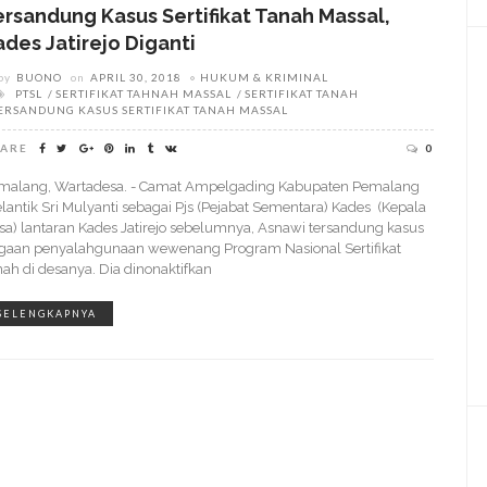
ersandung Kasus Sertifikat Tanah Massal,
ades Jatirejo Diganti
by
BUONO
on
APRIL 30, 2018
HUKUM & KRIMINAL
PTSL
SERTIFIKAT TAHNAH MASSAL
SERTIFIKAT TANAH
ERSANDUNG KASUS SERTIFIKAT TANAH MASSAL
ARE
0
malang, Wartadesa. - Camat Ampelgading Kabupaten Pemalang
lantik Sri Mulyanti sebagai Pjs (Pejabat Sementara) Kades (Kepala
sa) lantaran Kades Jatirejo sebelumnya, Asnawi tersandung kasus
gaan penyalahgunaan wewenang Program Nasional Sertifikat
nah di desanya. Dia dinonaktifkan
SELENGKAPNYA