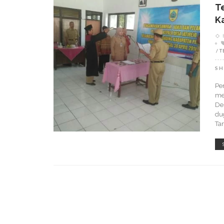
T
K
T
SH
Pe
me
De
du
Ta