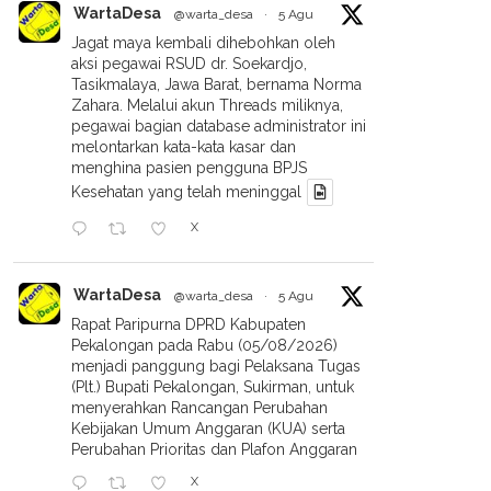
WartaDesa
@warta_desa
·
5 Agu
Jagat maya kembali dihebohkan oleh
aksi pegawai RSUD dr. Soekardjo,
Tasikmalaya, Jawa Barat, bernama Norma
Zahara. Melalui akun Threads miliknya,
pegawai bagian database administrator ini
melontarkan kata-kata kasar dan
menghina pasien pengguna BPJS
Kesehatan yang telah meninggal
X
WartaDesa
@warta_desa
·
5 Agu
Rapat Paripurna DPRD Kabupaten
Pekalongan pada Rabu (05/08/2026)
menjadi panggung bagi Pelaksana Tugas
(Plt.) Bupati Pekalongan, Sukirman, untuk
menyerahkan Rancangan Perubahan
Kebijakan Umum Anggaran (KUA) serta
Perubahan Prioritas dan Plafon Anggaran
X