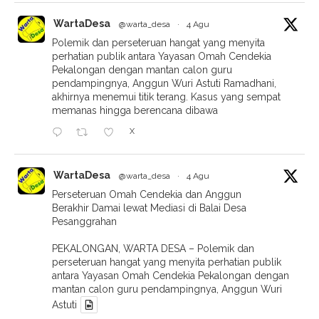
WartaDesa
@warta_desa
·
4 Agu
Polemik dan perseteruan hangat yang menyita
perhatian publik antara Yayasan Omah Cendekia
Pekalongan dengan mantan calon guru
pendampingnya, Anggun Wuri Astuti Ramadhani,
akhirnya menemui titik terang. Kasus yang sempat
memanas hingga berencana dibawa
X
WartaDesa
@warta_desa
·
4 Agu
Perseteruan Omah Cendekia dan Anggun
Berakhir Damai lewat Mediasi di Balai Desa
Pesanggrahan
PEKALONGAN, WARTA DESA – Polemik dan
perseteruan hangat yang menyita perhatian publik
antara Yayasan Omah Cendekia Pekalongan dengan
mantan calon guru pendampingnya, Anggun Wuri
Astuti