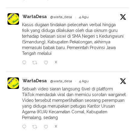
WartaDesa
@warta_desa
·
4 Agu
Kasus dugaan tindakan pelecehan verbal hingga
fisik yang diduga dilakukan oleh dua oknum guru
terhadap belasan siswi di SMA Negeri 1 Kedungwuni
(Smandung), Kabupaten Pekalongan, akhirnya
memasuki babak baru. Pemerintah Provinsi Jawa
Tengah melalui
X
WartaDesa
@warta_desa
·
4 Agu
Sebuah video siaran langsung (live) di platform
TikTok mendadak viral dan memicu sorotan warganet.
Video tersebut memperlihatkan seorang perempuan
yang diduga merupakan petugas Kantor Urusan
Agama (KUA) Kecamatan Comal, Kabupaten
Pemalang, sedang
X