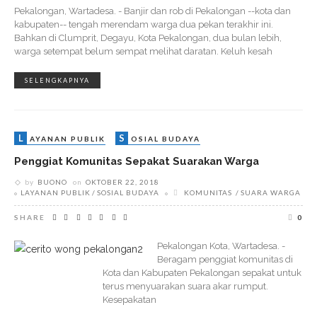
Pekalongan, Wartadesa. - Banjir dan rob di Pekalongan --kota dan
kabupaten-- tengah merendam warga dua pekan terakhir ini.
Bahkan di Clumprit, Degayu, Kota Pekalongan, dua bulan lebih,
warga setempat belum sempat melihat daratan. Keluh kesah
SELENGKAPNYA
L
S
AYANAN PUBLIK
OSIAL BUDAYA
Penggiat Komunitas Sepakat Suarakan Warga
by
BUONO
on
OKTOBER 22, 2018
LAYANAN PUBLIK
SOSIAL BUDAYA
KOMUNITAS
SUARA WARGA
SHARE
0
Pekalongan Kota, Wartadesa. -
Beragam penggiat komunitas di
Kota dan Kabupaten Pekalongan sepakat untuk
terus menyuarakan suara akar rumput.
Kesepakatan