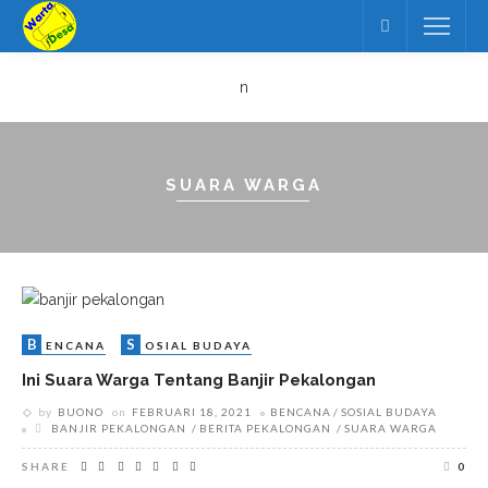
n
SUARA WARGA
B
S
ENCANA
OSIAL BUDAYA
Ini Suara Warga Tentang Banjir Pekalongan
by
BUONO
on
FEBRUARI 18, 2021
BENCANA
SOSIAL BUDAYA
BANJIR PEKALONGAN
BERITA PEKALONGAN
SUARA WARGA
SHARE
0