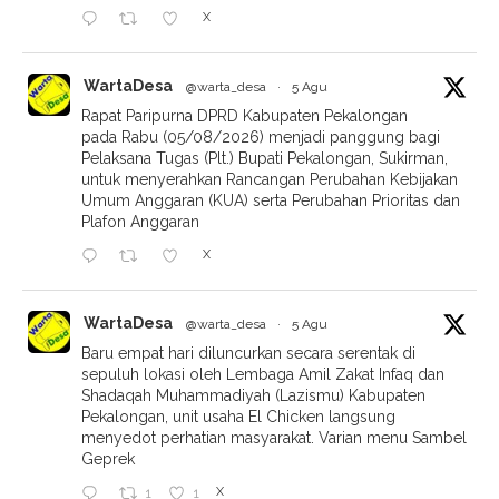
X
WartaDesa
@warta_desa
·
5 Agu
Rapat Paripurna DPRD Kabupaten Pekalongan
pada Rabu (05/08/2026) menjadi panggung bagi
Pelaksana Tugas (Plt.) Bupati Pekalongan, Sukirman,
untuk menyerahkan Rancangan Perubahan Kebijakan
Umum Anggaran (KUA) serta Perubahan Prioritas dan
Plafon Anggaran
X
WartaDesa
@warta_desa
·
5 Agu
Baru empat hari diluncurkan secara serentak di
sepuluh lokasi oleh Lembaga Amil Zakat Infaq dan
Shadaqah Muhammadiyah (Lazismu) Kabupaten
Pekalongan, unit usaha El Chicken langsung
menyedot perhatian masyarakat. Varian menu Sambel
Geprek
X
1
1