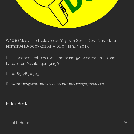
©2016 Media ini dikelola oleh Yayasan Gema Desa Nusantara.
Nomor AHU-0003562.AHA.01.04 Tahun 2017.
Jl. Rogopenepi Desa Ketitanglor No. 58 Kecamatan Bojong
Kabupaten Pekalongan 51156
0285-7830303
wartades@wartadesa.net, wartadaridesa@gmail.com
Index Berita