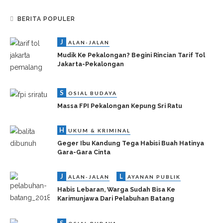
BERITA POPULER
J
ALAN-JALAN
Mudik Ke Pekalongan? Begini Rincian Tarif Tol
Jakarta-Pekalongan
S
OSIAL BUDAYA
Massa FPI Pekalongan Kepung Sri Ratu
H
UKUM & KRIMINAL
Geger Ibu Kandung Tega Habisi Buah Hatinya
Gara-Gara Cinta
J
L
ALAN-JALAN
AYANAN PUBLIK
Habis Lebaran, Warga Sudah Bisa Ke
Karimunjawa Dari Pelabuhan Batang
S