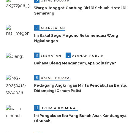
OSIAL BUDAYA
Warga Jenggot Gantung Diri Di Sebuah Hotel Di
Semarang
J
ALAN-JALAN
Ini Bakul Sego Megono Rekomendasi Wong
Ngkalongan
K
L
ESEHATAN
AYANAN PUBLIK
Bahaya Bleng Mengancam, Apa Solusinya?
S
OSIAL BUDAYA
Pedagang Angkringan Minta Pencabutan Berita,
Didampingi Oknum Polisi
H
UKUM & KRIMINAL
Ini Pengakuan Ibu Yang Bunuh Anak Kandungnya
Di Subah