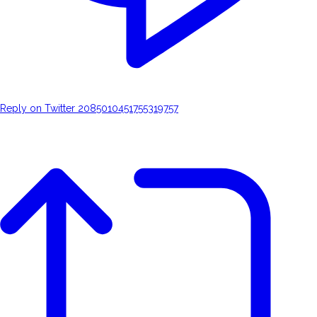
Reply on Twitter 2085010451755319757