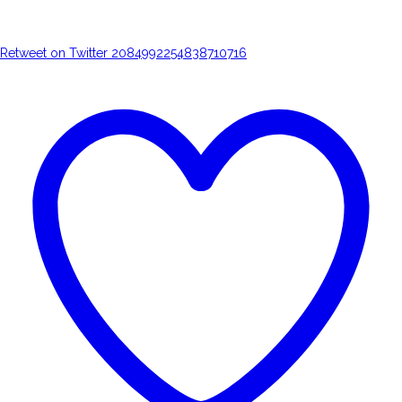
Retweet on Twitter 2084992254838710716