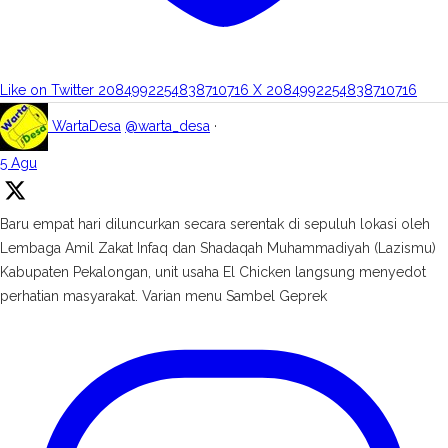
Like on Twitter 2084992254838710716
X
2084992254838710716
WartaDesa
@warta_desa
·
5 Agu
Baru empat hari diluncurkan secara serentak di sepuluh lokasi oleh
Lembaga Amil Zakat Infaq dan Shadaqah Muhammadiyah (Lazismu)
Kabupaten Pekalongan, unit usaha El Chicken langsung menyedot
perhatian masyarakat. Varian menu Sambel Geprek