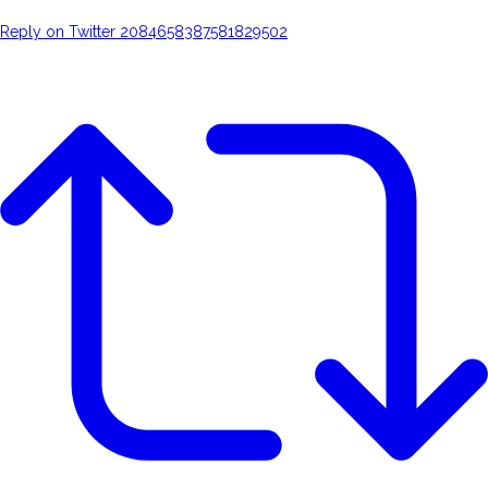
Reply on Twitter 2084658387581829502