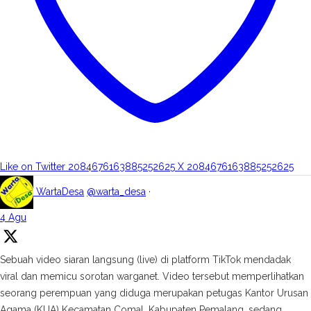
Like on Twitter 2084676163885252625
X
2084676163885252625
WartaDesa
@warta_desa
·
4 Agu
Sebuah video siaran langsung (live) di platform TikTok mendadak
viral dan memicu sorotan warganet. Video tersebut memperlihatkan
seorang perempuan yang diduga merupakan petugas Kantor Urusan
Agama (KUA) Kecamatan Comal, Kabupaten Pemalang, sedang