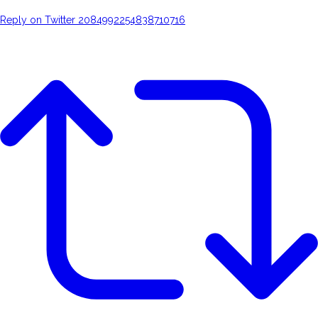
Reply on Twitter 2084992254838710716