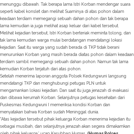
menunggu dibawah. Tak berapa lama Istri Korban mendengar suara
seperti kabel konslet dan melihat Suaminya di atas pohon dalam
keadaan terdiam memegangi sebuah dahan pohon dan tak berapa
lama kemudian ia juga melihat asap keluar dari kabel tersebut.
Melihat kejadian tersebut, Istri Korban berteriak meminta tolong, dan
tak lama kemudian warga mulai berdatangan mendatangi lokasi
kejadian. Saat itu warga yang sudah berada di TKP tidak berani
menurunkan Korban yang masih berada diatas pohon dalam keadaan
terdiam sambil memegangi sebuah dahan pohon. Namun tak lama
kemudian Korban terjatuh dari atas pohon.
Setelah menerima laporan anggota Polsek Kedungwuni langsung
mendatangi TKP dan menghubungi petugas PLN untuk
mengamankan lokasi kejadian. Dan saat itu juga jenazah di evakuasi
dan dibawa kerumah Korban. Selanjutnya petugas kesehatan dari
Puskesmas Kedungwuni I memeriksa kondisi Korban dan
menyatakan bahwa Korban sudah Meninggal dunia.
“Atas kejadian tersebut pihak keluarga Korban menerima kejadian itu
sebagai musibah, dan selanjutnya jenazah akan segera dimakamkan
oleh pihak keluarga,’ ucap Kasubbag Humas.
(Humas Polres