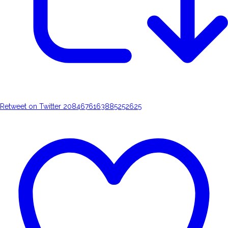
Retweet on Twitter 2084676163885252625