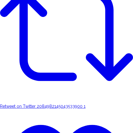
Retweet on Twitter 2084982145043533900
1