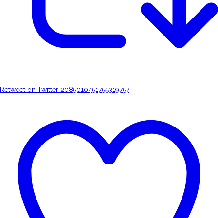
Retweet on Twitter 2085010451755319757