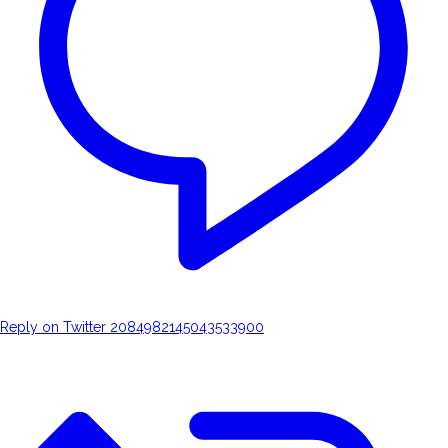
Reply on Twitter 2084982145043533900