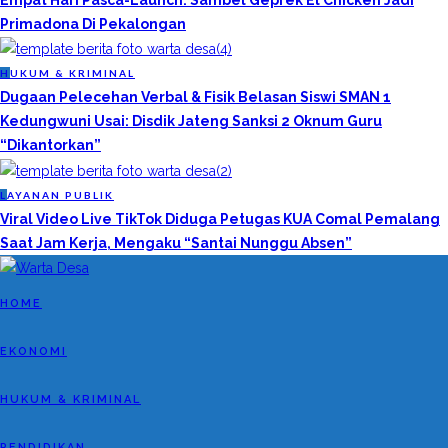
Empat Hari Pasca-Launch: Sambel Geprek El Chicken Jadi
Primadona Di Pekalongan
H
UKUM & KRIMINAL
Dugaan Pelecehan Verbal & Fisik Belasan Siswi SMAN 1
Kedungwuni Usai: Disdik Jateng Sanksi 2 Oknum Guru
“Dikantorkan”
L
AYANAN PUBLIK
Viral Video Live TikTok Diduga Petugas KUA Comal Pemalang
Saat Jam Kerja, Mengaku “Santai Nunggu Absen”
HOME
EKONOMI
HUKUM & KRIMINAL
PENDIDIKAN