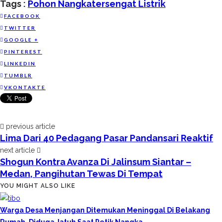
Tags :
Pohon Nangka
Tersengat Listrik
Share
FACEBOOK
TWITTER
GOOGLE +
PINTEREST
LINKEDIN
TUMBLR
VKONTAKTE
previous article
Lima Dari 40 Pedagang Pasar Pandansari Reaktif
next article
Shogun Kontra Avanza Di Jalinsum Siantar –
Medan, Pangihutan Tewas Di Tempat
YOU MIGHT ALSO LIKE
Warga Desa Menjangan Ditemukan Meninggal Di Belakang