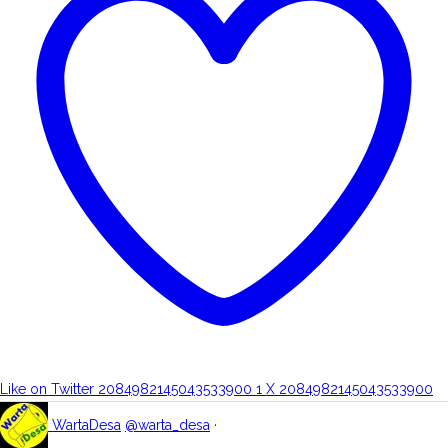
Like on Twitter 2084982145043533900
1
X
2084982145043533900
WartaDesa
@warta_desa
·