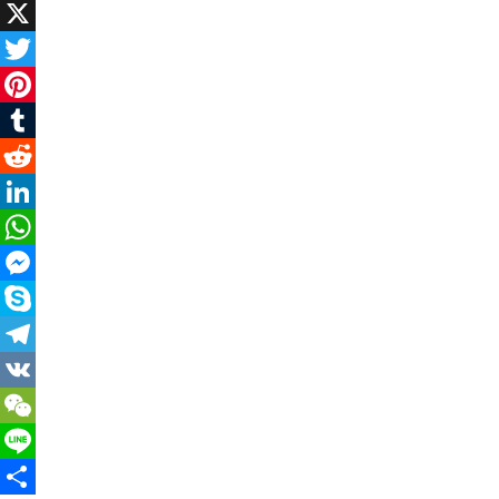
Facebook
X
Twitter
Pinterest
Tumblr
Reddit
LinkedIn
WhatsApp
Messenger
Skype
Telegram
VK
WeChat
Line