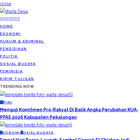
close
HOME
EKONOMI
HUKUM & KRIMINAL
PENDIDIKAN
POLITIK
SOSIAL BUDAYA
FEMINISIA
KIRIM TULISAN
TRENDING NOW
O
PINI
Menguji Komitmen Pro-Rakyat Di Balik Angka Perubahan KUA-
PPAS 2026 Kabupaten Pekalongan
E
KONOMI
S
OSIAL BUDAYA