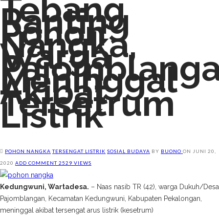
Tebang
Ranting
Pohon
Nangka,
Warga
Pajomblang
Meninggal
Akibat
Tersetrum
Listrik
POHON NANGKA
TERSENGAT LISTRIK
SOSIAL BUDAYA
BY
BUONO
ON
JUNI 20,
2020
ADD COMMENT
2529 VIEWS
Kedungwuni, Wartadesa.
– Naas nasib TR (42), warga Dukuh/Desa
Pajomblangan, Kecamatan Kedungwuni, Kabupaten Pekalongan,
meninggal akibat tersengat arus listrik (kesetrum)