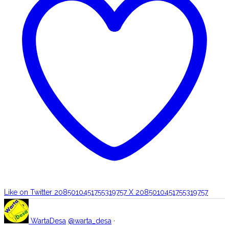
Like on Twitter 2085010451755319757
X
2085010451755319757
WartaDesa
@warta_desa
·