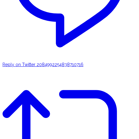
Reply on Twitter 2084992254838710716