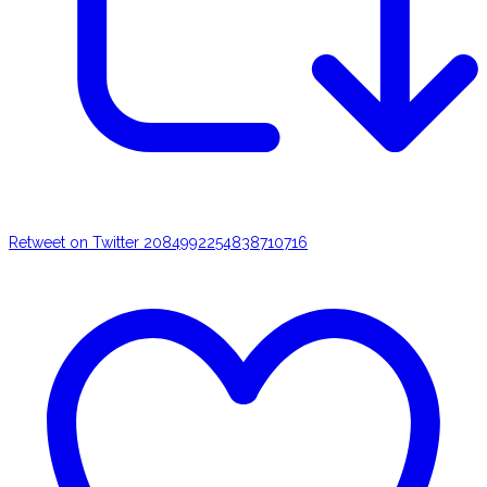
Retweet on Twitter 2084992254838710716