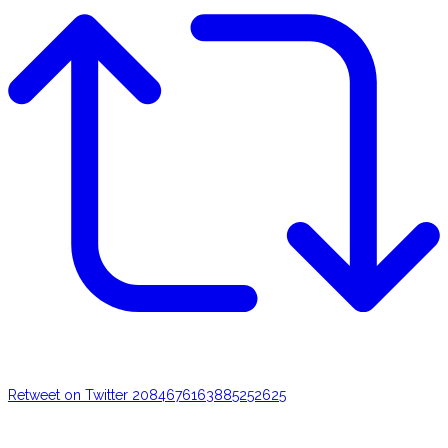
Retweet on Twitter 2084676163885252625