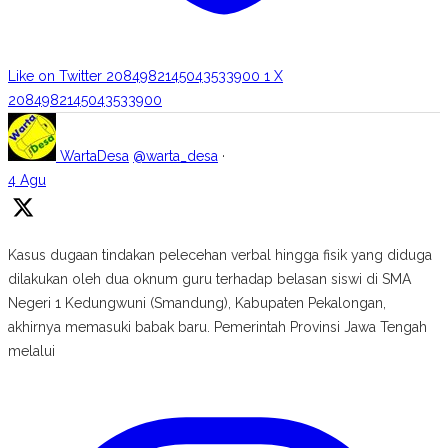
Like on Twitter 2084982145043533900
1
X
2084982145043533900
WartaDesa
@warta_desa
·
4 Agu
Kasus dugaan tindakan pelecehan verbal hingga fisik yang diduga
dilakukan oleh dua oknum guru terhadap belasan siswi di SMA
Negeri 1 Kedungwuni (Smandung), Kabupaten Pekalongan,
akhirnya memasuki babak baru. Pemerintah Provinsi Jawa Tengah
melalui