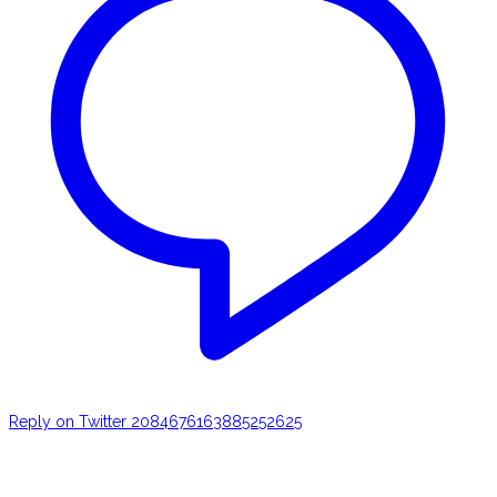
Reply on Twitter 2084676163885252625