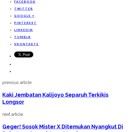
FACEBOOK
TWITTER
GOOGLE +
PINTEREST
LINKEDIN
TUMBLR
VKONTAKTE
previous article
Kaki Jembatan Kalijoyo Separuh Terkikis
Longsor
next article
Geger! Sosok Mister X Ditemukan Nyangkut Di