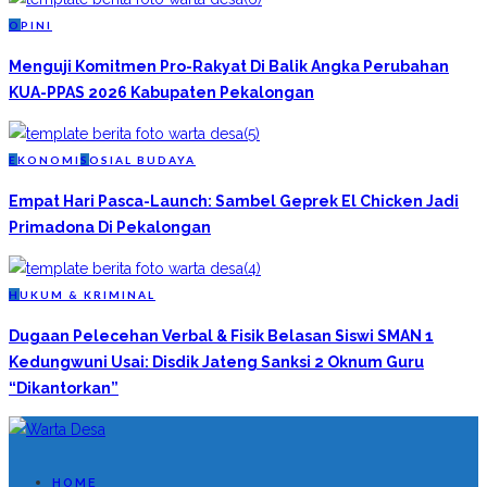
O
PINI
Menguji Komitmen Pro-Rakyat Di Balik Angka Perubahan
KUA-PPAS 2026 Kabupaten Pekalongan
E
KONOMI
S
OSIAL BUDAYA
Empat Hari Pasca-Launch: Sambel Geprek El Chicken Jadi
Primadona Di Pekalongan
H
UKUM & KRIMINAL
Dugaan Pelecehan Verbal & Fisik Belasan Siswi SMAN 1
Kedungwuni Usai: Disdik Jateng Sanksi 2 Oknum Guru
“Dikantorkan”
HOME