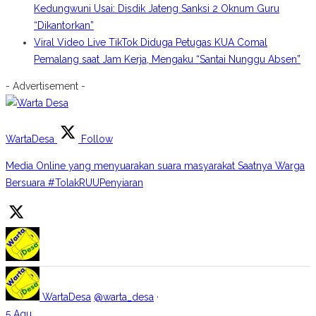
Kedungwuni Usai: Disdik Jateng Sanksi 2 Oknum Guru
“Dikantorkan”
Viral Video Live TikTok Diduga Petugas KUA Comal
Pemalang saat Jam Kerja, Mengaku “Santai Nunggu Absen”
- Advertisement -
WartaDesa
Follow
Media Online yang menyuarakan suara masyarakat Saatnya Warga
Bersuara #TolakRUUPenyiaran
WartaDesa
@warta_desa
·
5 Agu