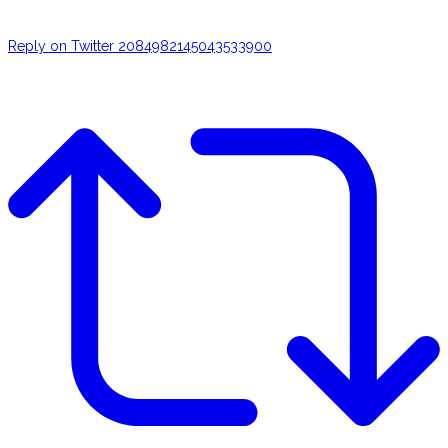
Reply on Twitter 2084982145043533900