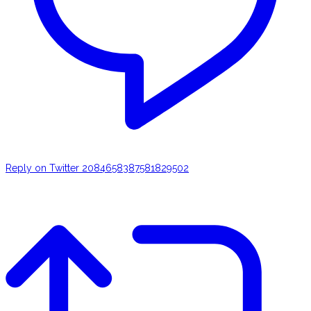
Reply on Twitter 2084658387581829502