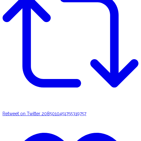
Retweet on Twitter 2085010451755319757