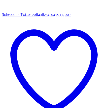
Retweet on Twitter 2084982145043533900
1