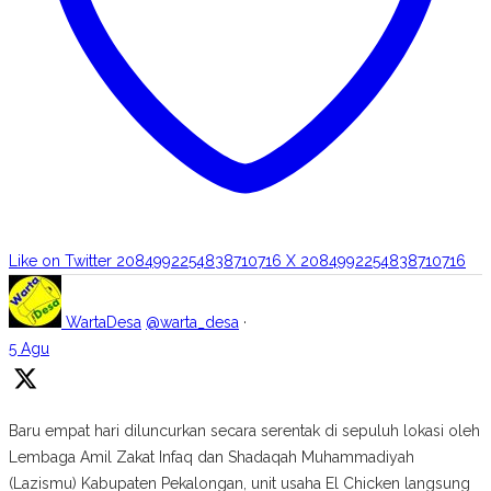
Like on Twitter 2084992254838710716
X
2084992254838710716
WartaDesa
@warta_desa
·
5 Agu
Baru empat hari diluncurkan secara serentak di sepuluh lokasi oleh
Lembaga Amil Zakat Infaq dan Shadaqah Muhammadiyah
(Lazismu) Kabupaten Pekalongan, unit usaha El Chicken langsung