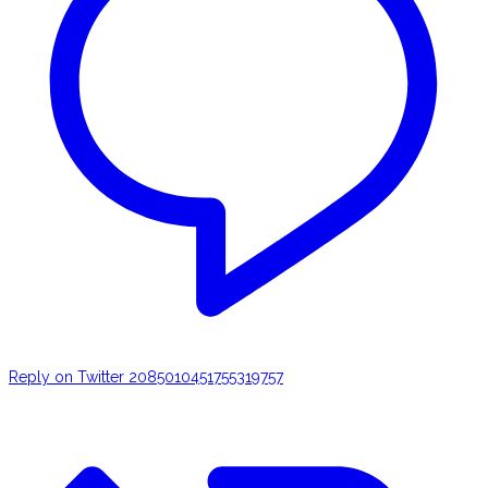
Reply on Twitter 2085010451755319757