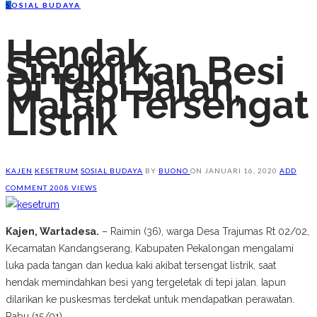
S
OSIAL BUDAYA
Hendak
Singkirkan Besi
Di Tepi Jalan,
Malah Tersengat
Listrik
KAJEN
KESETRUM
SOSIAL BUDAYA
BY
BUONO
ON
JANUARI 16, 2020
ADD
COMMENT
2008 VIEWS
Kajen, Wartadesa.
– Raimin (36), warga Desa Trajumas Rt 02/02,
Kecamatan Kandangserang, Kabupaten Pekalongan mengalami
luka pada tangan dan kedua kaki akibat tersengat listrik, saat
hendak memindahkan besi yang tergeletak di tepi jalan. Iapun
dilarikan ke puskesmas terdekat untuk mendapatkan perawatan.
Rabu (15/01).