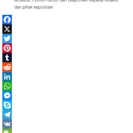
dan pihak kepolisian
Facebook
X
Twitter
Pinterest
Tumblr
Reddit
LinkedIn
WhatsApp
Messenger
Skype
Telegram