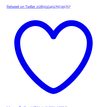
Retweet on Twitter 2085010451755319757