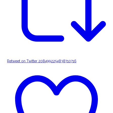
Retweet on Twitter 2084992254838710716