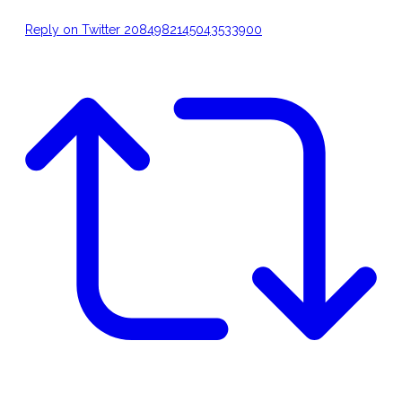
Reply on Twitter 2084982145043533900