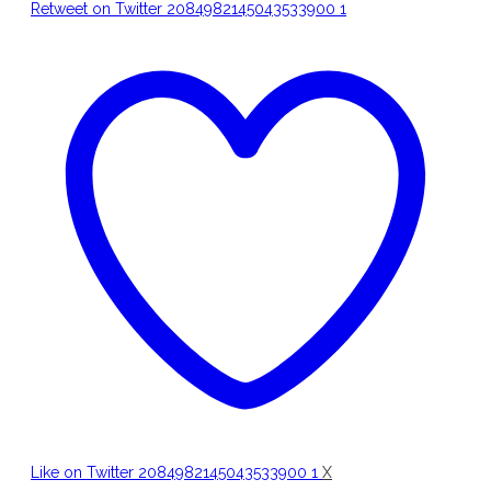
Retweet on Twitter 2084982145043533900
1
Like on Twitter 2084982145043533900
1
X