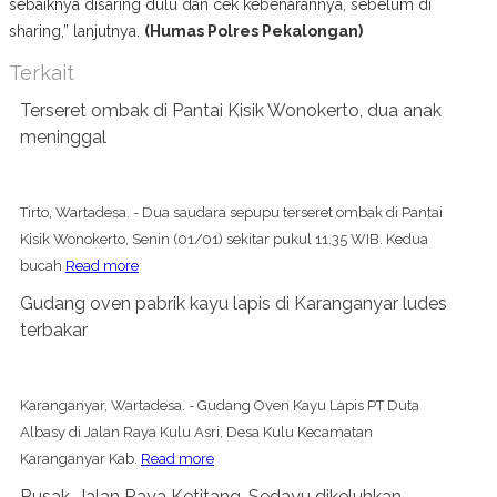
sebaiknya disaring dulu dan cek kebenarannya, sebelum di
sharing,” lanjutnya.
(Humas Polres Pekalongan)
Terkait
Terseret ombak di Pantai Kisik Wonokerto, dua anak
meninggal
Tirto, Wartadesa. - Dua saudara sepupu terseret ombak di Pantai
Kisik Wonokerto, Senin (01/01) sekitar pukul 11.35 WIB. Kedua
bucah
Read more
Gudang oven pabrik kayu lapis di Karanganyar ludes
terbakar
Karanganyar, Wartadesa. - Gudang Oven Kayu Lapis PT Duta
Albasy di Jalan Raya Kulu Asri, Desa Kulu Kecamatan
Karanganyar Kab.
Read more
Rusak, Jalan Raya Ketitang-Sedayu dikeluhkan