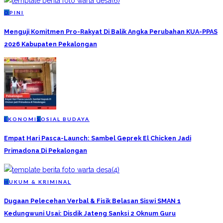
O
PINI
Menguji Komitmen Pro-Rakyat Di Balik Angka Perubahan KUA-PPAS
2026 Kabupaten Pekalongan
E
KONOMI
S
OSIAL BUDAYA
Empat Hari Pasca-Launch: Sambel Geprek El Chicken Jadi
Primadona Di Pekalongan
H
UKUM & KRIMINAL
Dugaan Pelecehan Verbal & Fisik Belasan Siswi SMAN 1
Kedungwuni Usai: Disdik Jateng Sanksi 2 Oknum Guru