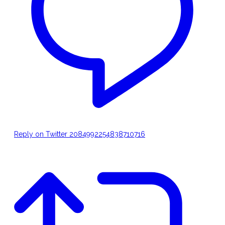
Reply on Twitter 2084992254838710716