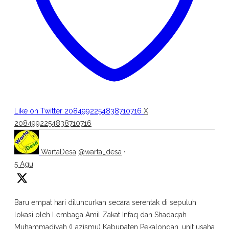
Like on Twitter 2084992254838710716
X
2084992254838710716
WartaDesa
@warta_desa
·
5 Agu
Baru empat hari diluncurkan secara serentak di sepuluh
lokasi oleh Lembaga Amil Zakat Infaq dan Shadaqah
Muhammadiyah (Lazismu) Kabupaten Pekalongan, unit usaha