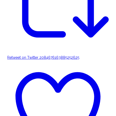
Retweet on Twitter 2084676163885252625