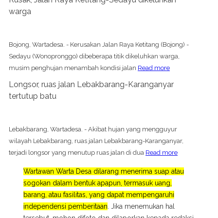
warga
Bojong, Wartadesa. - Kerusakan Jalan Raya Ketitang (Bojong) -
Sedayu (Wonopronggo) dibeberapa titik dikeluhkan warga,
musim penghujan menambah kondisi jalan
Read more
Longsor, ruas jalan Lebakbarang-Karanganyar
tertutup batu
Lebakbarang, Wartadesa. - Akibat hujan yang mengguyur
wilayah Lebakbarang, ruas jalan Lebakbarang-Karanganyar,
terjadi longsor yang menutup ruas jalan di dua
Read more
Wartawan Warta Desa dilarang menerima suap atau
sogokan dalam bentuk apapun, termasuk uang,
barang, atau fasilitas, yang dapat mempengaruhi
independensi pemberitaan
. Jika menemukan hal
tersebut, mohon difoto dan dilaporkan kepada redaksi