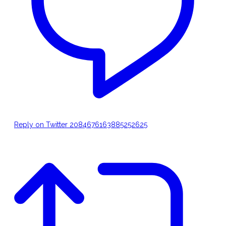
Reply on Twitter 2084676163885252625