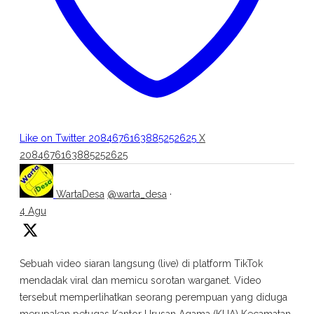
Like on Twitter 2084676163885252625
X
2084676163885252625
WartaDesa
@warta_desa
·
4 Agu
Sebuah video siaran langsung (live) di platform TikTok
mendadak viral dan memicu sorotan warganet. Video
tersebut memperlihatkan seorang perempuan yang diduga
merupakan petugas Kantor Urusan Agama (KUA) Kecamatan