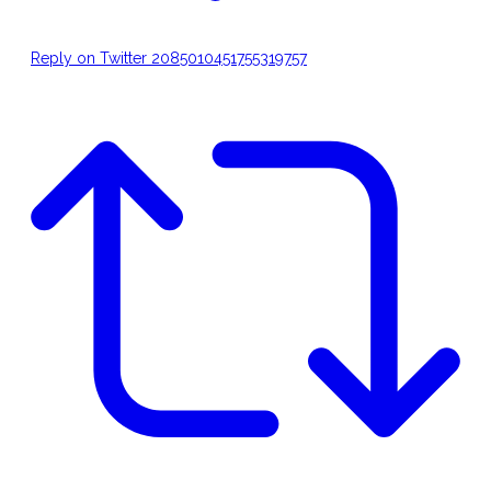
Reply on Twitter 2085010451755319757