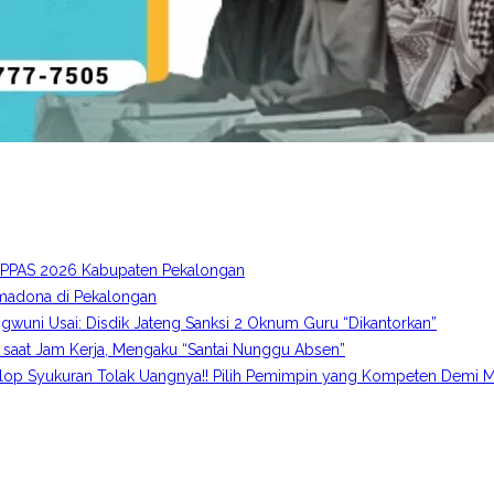
A-PPAS 2026 Kabupaten Pekalongan
imadona di Pekalongan
gwuni Usai: Disdik Jateng Sanksi 2 Oknum Guru “Dikantorkan”
 saat Jam Kerja, Mengaku “Santai Nunggu Absen”
p Syukuran Tolak Uangnya!! Pilih Pemimpin yang Kompeten Demi M