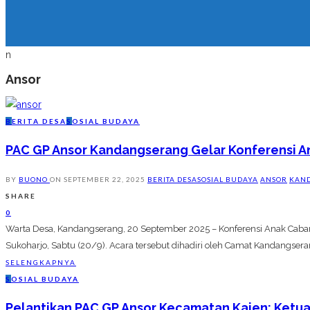
n
Ansor
B
ERITA DESA
S
OSIAL BUDAYA
PAC GP Ansor Kandangserang Gelar Konferensi A
BY
BUONO
ON
SEPTEMBER 22, 2025
BERITA DESA
SOSIAL BUDAYA
ANSOR
KAN
SHARE
0
Warta Desa, Kandangserang, 20 September 2025 – Konferensi Anak Caba
Sukoharjo, Sabtu (20/9). Acara tersebut dihadiri oleh Camat Kandangsera
SELENGKAPNYA
S
OSIAL BUDAYA
Pelantikan PAC GP Ansor Kecamatan Kajen: Ketu