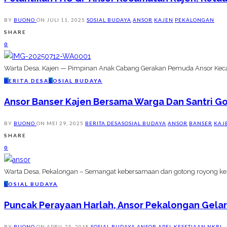
BY
BUONO
ON
JULI 11, 2025
SOSIAL BUDAYA
ANSOR
KAJEN
PEKALONGAN
SHARE
0
Warta Desa, Kajen — Pimpinan Anak Cabang Gerakan Pemuda Ansor Kecama
B
ERITA DESA
S
OSIAL BUDAYA
Ansor Banser Kajen Bersama Warga Dan Santri Go
BY
BUONO
ON
MEI 29, 2025
BERITA DESA
SOSIAL BUDAYA
ANSOR
BANSER
KAJ
SHARE
0
Warta Desa, Pekalongan – Semangat kebersamaan dan gotong royong kemb
S
OSIAL BUDAYA
Puncak Perayaan Harlah, Ansor Pekalongan Gelar
BY
BUONO
ON
APRIL 25, 2018
SOSIAL BUDAYA
ANSOR
APEL KESETIAAN NKRI