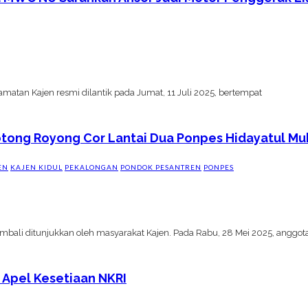
tan Kajen resmi dilantik pada Jumat, 11 Juli 2025, bertempat
tong Royong Cor Lantai Dua Ponpes Hidayatul Mubt
EN
KAJEN KIDUL
PEKALONGAN
PONDOK PESANTREN
PONPES
ali ditunjukkan oleh masyarakat Kajen. Pada Rabu, 28 Mei 2025, anggot
 Apel Kesetiaan NKRI