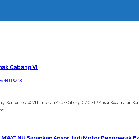
nak Cabang VI
DANGSERANG
ng (Konferancab) VI Pimpinan Anak Cabang (PAC) GP Ansor Kecamatan Kan
ng,
a MWC NU Sarankan Ansor Jadi Motor Penggerak Ek