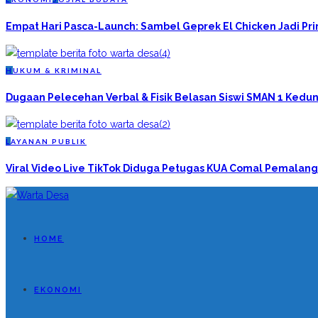
Empat Hari Pasca-Launch: Sambel Geprek El Chicken Jadi P
H
UKUM & KRIMINAL
Dugaan Pelecehan Verbal & Fisik Belasan Siswi SMAN 1 Kedun
L
AYANAN PUBLIK
Viral Video Live TikTok Diduga Petugas KUA Comal Pemalang
HOME
EKONOMI