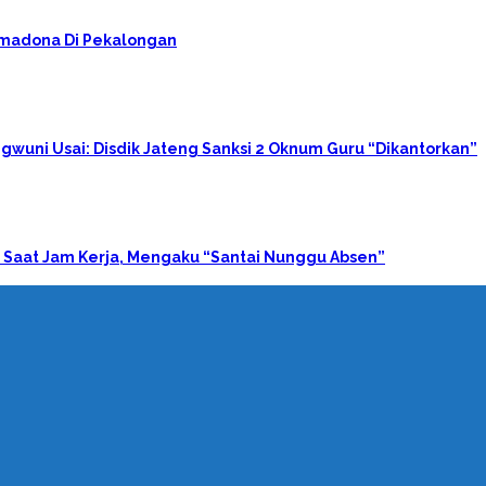
rimadona Di Pekalongan
gwuni Usai: Disdik Jateng Sanksi 2 Oknum Guru “Dikantorkan”
 Saat Jam Kerja, Mengaku “Santai Nunggu Absen”