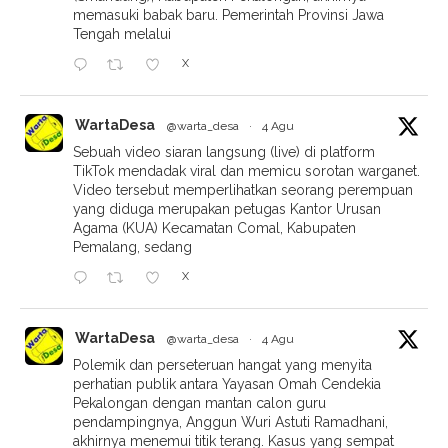
memasuki babak baru. Pemerintah Provinsi Jawa
Tengah melalui
X
WartaDesa
@warta_desa
·
4 Agu
Sebuah video siaran langsung (live) di platform
TikTok mendadak viral dan memicu sorotan warganet.
Video tersebut memperlihatkan seorang perempuan
yang diduga merupakan petugas Kantor Urusan
Agama (KUA) Kecamatan Comal, Kabupaten
Pemalang, sedang
X
WartaDesa
@warta_desa
·
4 Agu
Polemik dan perseteruan hangat yang menyita
perhatian publik antara Yayasan Omah Cendekia
Pekalongan dengan mantan calon guru
pendampingnya, Anggun Wuri Astuti Ramadhani,
akhirnya menemui titik terang. Kasus yang sempat