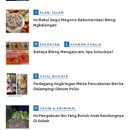
J
ALAN-JALAN
Ini Bakul Sego Megono Rekomendasi Wong
Ngkalongan
K
L
ESEHATAN
AYANAN PUBLIK
Bahaya Bleng Mengancam, Apa Solusinya?
S
OSIAL BUDAYA
Pedagang Angkringan Minta Pencabutan Berita,
Didampingi Oknum Polisi
H
UKUM & KRIMINAL
Ini Pengakuan Ibu Yang Bunuh Anak Kandungnya
Di Subah