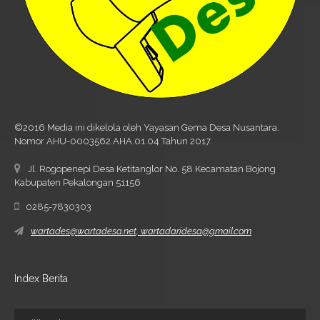
©2016 Media ini dikelola oleh Yayasan Gema Desa Nusantara.
Nomor AHU-0003562.AHA.01.04 Tahun 2017.
Jl. Rogopenepi Desa Ketitanglor No. 58 Kecamatan Bojong
Kabupaten Pekalongan 51156
0285-7830303
wartades@wartadesa.net, wartadaridesa@gmail.com
Index Berita