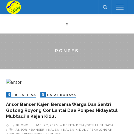
n
PONPES
B
S
ERITA DESA
OSIAL BUDAYA
Ansor Banser Kajen Bersama Warga Dan Santri
Gotong Royong Cor Lantai Dua Ponpes Hidayatul
Mubtadi’in Kajen Kidul
by
BUONO
on
MEI 29, 2025
BERITA DESA
SOSIAL BUDAYA
ANSOR
BANSER
KAJEN
KAJEN KIDUL
PEKALONGAN