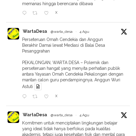
memanas hingga berencana dibawa
X
WartaDesa
@warta_desa
·
4 Agu
Perseteruan Omah Cendekia dan Anggun
Berakhir Damai lewat Mediasi di Balai Desa
Pesanggrahan
PEKALONGAN, WARTA DESA – Polemik dan
perseteruan hangat yang menyita perhatian publik
antara Yayasan Omah Cendekia Pekalongan dengan
mantan calon guru pendampingnya, Anggun Wuri
Astuti
X
WartaDesa
@warta_desa
·
4 Agu
Komitmen untuk menciptakan lingkungan belajar
yang ideal tidak hanya berfokus pada kualitas
akademis, tetapi juga kesehatan fisik dan mental para