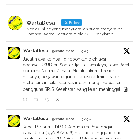
WartaDesa
Follow
Media Online yang menyuarakan suara masyarakat
Saatnya Warga Bersuara #TolakRUUPenyiaran
WartaDesa
@warta_desa
·
5 Agu
Jagat maya kembali dihebohkan oleh aksi
pegawai RSUD dr. Soekardjo, Tasikmalaya, Jawa Barat,
bernama Norma Zahara. Melalui akun Threads
miliknya, pegawai bagian database administrator ini
melontarkan kata-kata kasar dan menghina pasien
pengguna BPJS Kesehatan yang telah meninggal
X
WartaDesa
@warta_desa
·
5 Agu
Rapat Paripurna DPRD Kabupaten Pekalongan
pada Rabu (05/08/2026) menjadi panggung bagi
Pelaksana Tugas (Plt.) Bupati Pekalongan, Sukirman,