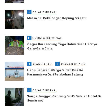
S
OSIAL BUDAYA
Massa FPI Pekalongan Kepung Sri Ratu
H
UKUM & KRIMINAL
Geger Ibu Kandung Tega Habisi Buah Hatinya
Gara-Gara Cinta
J
L
ALAN-JALAN
AYANAN PUBLIK
Habis Lebaran, Warga Sudah Bisa Ke
Karimunjawa Dari Pelabuhan Batang
S
OSIAL BUDAYA
Warga Jenggot Gantung Diri Di Sebuah Hotel Di
Semarang