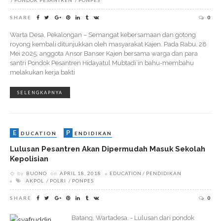
PONDOK PESANTREN
PONPES
SHARE
0
Warta Desa, Pekalongan – Semangat kebersamaan dan gotong
royong kembali ditunjukkan oleh masyarakat Kajen. Pada Rabu, 28
Mei 2025, anggota Ansor Banser Kajen bersama warga dan para
santri Pondok Pesantren Hidayatul Mubtadi’in bahu-membahu
melakukan kerja bakti
SELENGKAPNYA
E
P
DUCATION
ENDIDIKAN
Lulusan Pesantren Akan Dipermudah Masuk Sekolah
Kepolisian
by
BUONO
on
APRIL 18, 2018
EDUCATION
PENDIDIKAN
AKPOL
POLRI
PONPES
SHARE
0
Batang, Wartadesa. - Lulusan dari pondok