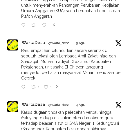
untuk menyerahkan Rancangan Perubahan Kebijakan
Umum Anggaran (KUA) serta Perubahan Prioritas dan
Plafon Anggaran
X
WartaDesa
@warta_desa
·
5 Agu
Baru empat hari diluncurkan secara serentak di
sepuluh lokasi oleh Lembaga Amil Zakat Infaq dan
Shadaqah Muhammadiyah (Lazismu) Kabupaten
Pekalongan, unit usaha El Chicken langsung
menyedot perhatian masyarakat. Varian menu Sambel
Geprek
X
1
1
WartaDesa
@warta_desa
·
4 Agu
Kasus dugaan tindakan pelecehan verbal hingga
fisik yang diduga dilakukan oleh dua oknum guru
terhadap belasan siswi di SMA Negeri 1 Kedungwuni
(Smandung), Kabupaten Pekalongan, akhirnya