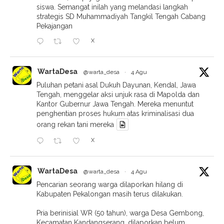
siswa. Semangat inilah yang melandasi langkah
strategis SD Muhammadiyah Tangkil Tengah Cabang
Pekajangan
X
WartaDesa
@warta_desa
·
4 Agu
Puluhan petani asal Dukuh Dayunan, Kendal, Jawa
Tengah, menggelar aksi unjuk rasa di Mapolda dan
Kantor Gubernur Jawa Tengah. Mereka menuntut
penghentian proses hukum atas kriminalisasi dua
orang rekan tani mereka
X
WartaDesa
@warta_desa
·
4 Agu
Pencarian seorang warga dilaporkan hilang di
Kabupaten Pekalongan masih terus dilakukan.
Pria berinisial WR (50 tahun), warga Desa Gembong,
Kecamatan Kandangserang, dilaporkan belum