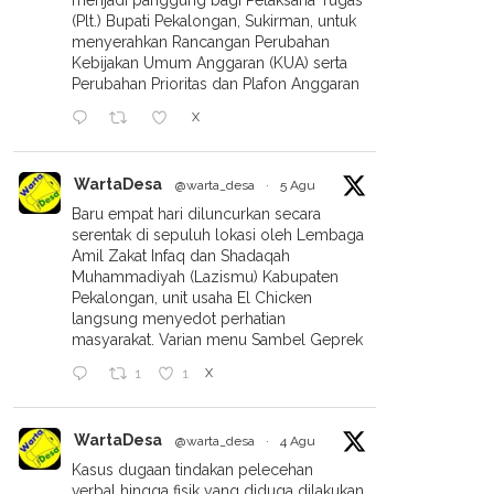
menjadi panggung bagi Pelaksana Tugas
(Plt.) Bupati Pekalongan, Sukirman, untuk
menyerahkan Rancangan Perubahan
Kebijakan Umum Anggaran (KUA) serta
Perubahan Prioritas dan Plafon Anggaran
X
WartaDesa
@warta_desa
·
5 Agu
Baru empat hari diluncurkan secara
serentak di sepuluh lokasi oleh Lembaga
Amil Zakat Infaq dan Shadaqah
Muhammadiyah (Lazismu) Kabupaten
Pekalongan, unit usaha El Chicken
langsung menyedot perhatian
masyarakat. Varian menu Sambel Geprek
X
1
1
WartaDesa
@warta_desa
·
4 Agu
Kasus dugaan tindakan pelecehan
verbal hingga fisik yang diduga dilakukan