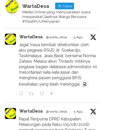
WartaDesa
Follow
Media Online yang menyuarakan suara
masyarakat Saatnya Warga Bersuara
#TolakRUUPenyiaran
WartaDesa
@warta_desa
·
5 Agu
Jagat maya kembali dihebohkan oleh
aksi pegawai RSUD dr. Soekardjo,
Tasikmalaya, Jawa Barat, bernama Norma
Zahara. Melalui akun Threads miliknya,
pegawai bagian database administrator ini
melontarkan kata-kata kasar dan
menghina pasien pengguna BPJS
Kesehatan yang telah meninggal
X
WartaDesa
@warta_desa
·
5 Agu
Rapat Paripurna DPRD Kabupaten
Pekalongan pada Rabu (05/08/2026)