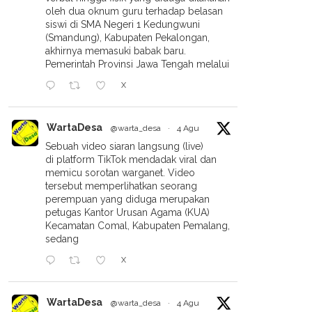
oleh dua oknum guru terhadap belasan
siswi di SMA Negeri 1 Kedungwuni
(Smandung), Kabupaten Pekalongan,
akhirnya memasuki babak baru.
Pemerintah Provinsi Jawa Tengah melalui
X
WartaDesa
@warta_desa
·
4 Agu
Sebuah video siaran langsung (live)
di platform TikTok mendadak viral dan
memicu sorotan warganet. Video
tersebut memperlihatkan seorang
perempuan yang diduga merupakan
petugas Kantor Urusan Agama (KUA)
Kecamatan Comal, Kabupaten Pemalang,
sedang
X
WartaDesa
@warta_desa
·
4 Agu