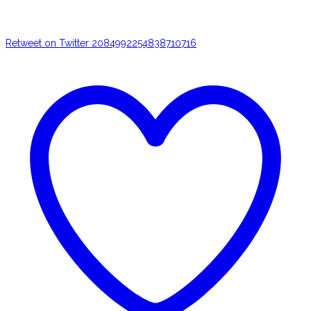
Retweet on Twitter 2084992254838710716