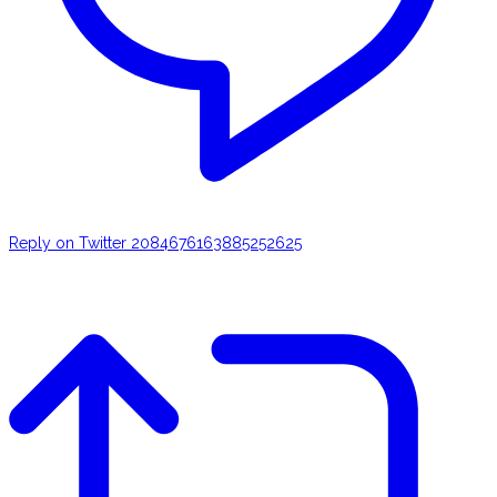
Reply on Twitter 2084676163885252625