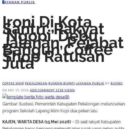
L
AYANAN PUBLIK
Ironi Di Kota
Santri: Rakyat
‘Ngopi’ Debu
Jalanan, Pejabat
Bangun Coffee
Shop Ratusan
Juta
COFFEE SHOP
PEKALONGAN
RUMDIN BUPATI
LAYANAN PUBLIK
BY
BUONO
ON
MEI 15, 2026
ADD COMMENT
1218 VIEWS
Gambar: Ilustrasi, Pemerintah Kabupaten Pekalongan meluncurkan
program Sekolah Lapang Iklim Kopi dua pekan lalu
KAJEN, WARTA DESA (15 Mei 2026)
– Di saat rakyat Kabupaten
Pekalongan harus berjuang melewati jalan rusak yang gelap gulita,