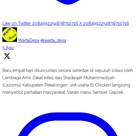
Like on Twitter 2084992254838710716
X
2084992254838710716
WartaDesa
@warta_desa
·
5 Agu
Baru empat hari diluncurkan secara serentak di sepuluh lokasi oleh
Lembaga Amil Zakat Infaq dan Shadaqah Muhammadiyah
(Lazismu) Kabupaten Pekalongan, unit usaha El Chicken langsung
menyedot perhatian masyarakat. Varian menu Sambel Geprek