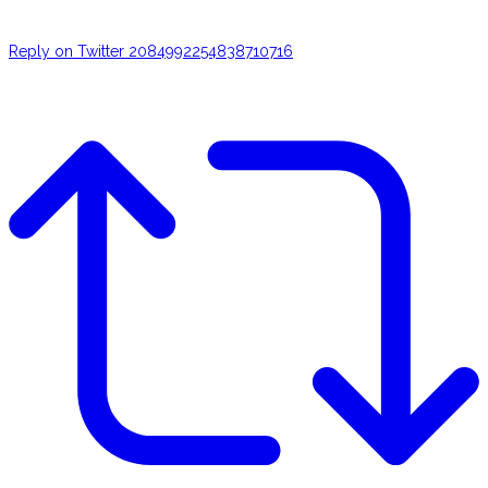
Reply on Twitter 2084992254838710716