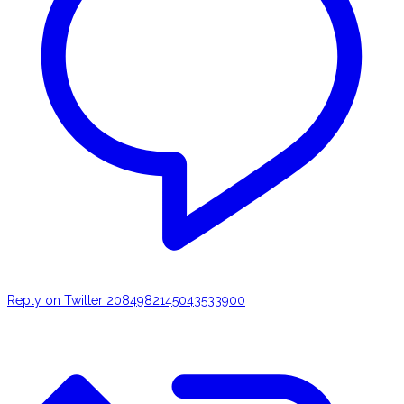
Reply on Twitter 2084982145043533900