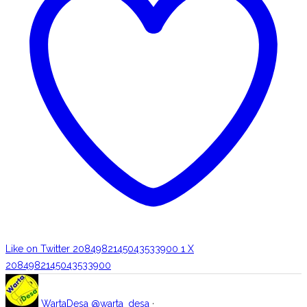
Like on Twitter 2084982145043533900
1
X
2084982145043533900
WartaDesa
@warta_desa
·