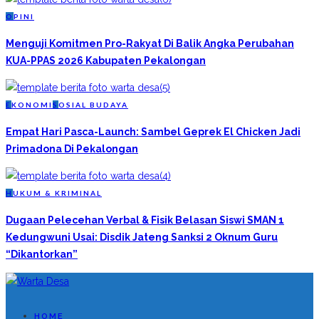
O
PINI
Menguji Komitmen Pro-Rakyat Di Balik Angka Perubahan
KUA-PPAS 2026 Kabupaten Pekalongan
E
KONOMI
S
OSIAL BUDAYA
Empat Hari Pasca-Launch: Sambel Geprek El Chicken Jadi
Primadona Di Pekalongan
H
UKUM & KRIMINAL
Dugaan Pelecehan Verbal & Fisik Belasan Siswi SMAN 1
Kedungwuni Usai: Disdik Jateng Sanksi 2 Oknum Guru
“Dikantorkan”
HOME