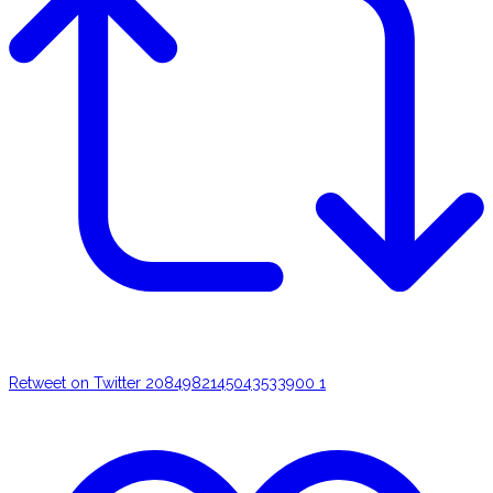
Retweet on Twitter 2084982145043533900
1