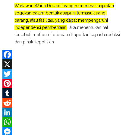
Wartawan Warta Desa dilarang menerima suap atau
sogokan dalam bentuk apapun, termasuk uang,
barang, atau fasilitas, yang dapat mempengaruhi
independensi pemberitaan
. Jika menemukan hal
tersebut, mohon difoto dan dilaporkan kepada redaksi
dan pihak kepolisian
Facebook
X
Twitter
Pinterest
Tumblr
Reddit
LinkedIn
WhatsApp