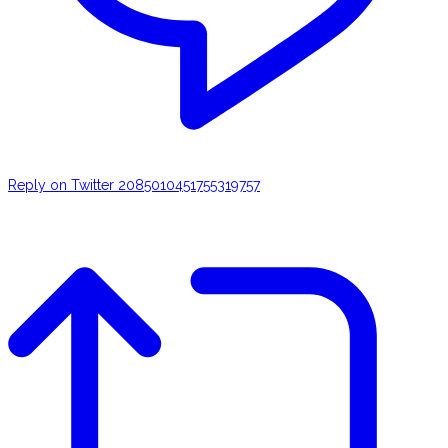
Reply on Twitter 2085010451755319757