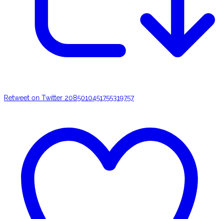
Retweet on Twitter 2085010451755319757