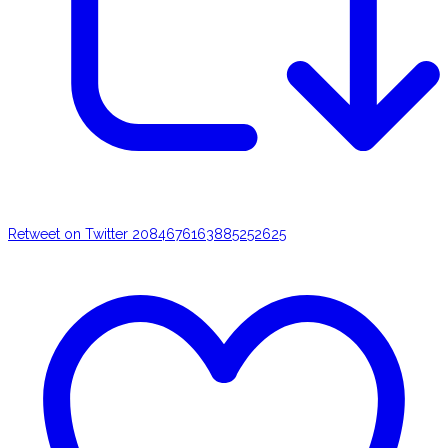
Retweet on Twitter 2084676163885252625