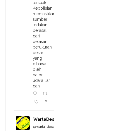
terkuak.
Kepolisian
memastikan
sumber
ledakan
berasal
dari
petasan
berukuran
besar
yang
dibawa
oleh
balon
udara liar
dan
X
WartaDesa
@warta_desa