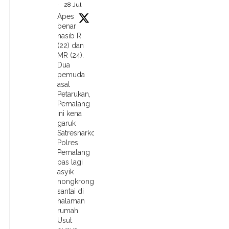
·
28 Jul
Apes
benar
nasib R
(22) dan
MR (24).
Dua
pemuda
asal
Petarukan,
Pemalang
ini kena
garuk
Satresnarkoba
Polres
Pemalang
pas lagi
asyik
nongkrong
santai di
halaman
rumah.
Usut