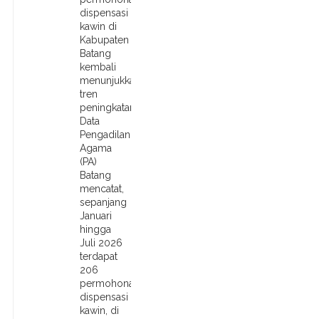
dispensasi
kawin di
Kabupaten
Batang
kembali
menunjukkan
tren
peningkatan.
Data
Pengadilan
Agama
(PA)
Batang
mencatat,
sepanjang
Januari
hingga
Juli 2026
terdapat
206
permohonan
dispensasi
kawin, di