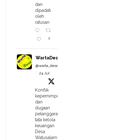
dan
dipadati
oleh
ratusan
X
WartaDesa
@warta_desa
·
24 Jul
Konflik
kepemimpinan
dan
dugaan
pelanggaran
tata kelola
keuangan
Desa
Watusalam