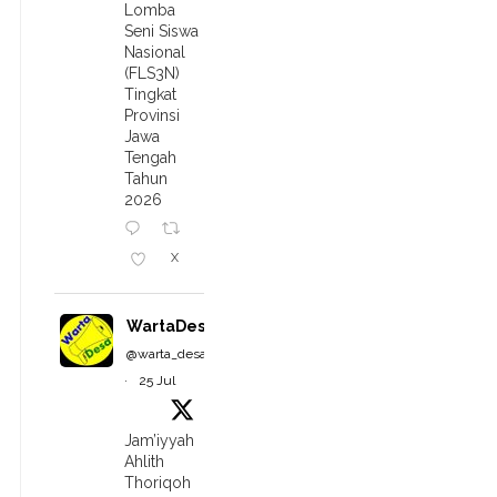
Lomba
Seni Siswa
Nasional
(FLS3N)
Tingkat
Provinsi
Jawa
Tengah
Tahun
2026
X
WartaDesa
@warta_desa
·
25 Jul
Jam’iyyah
Ahlith
Thoriqoh