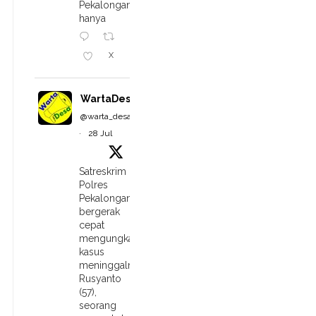
Pekalongan
hanya
X
WartaDesa
@warta_desa
·
28 Jul
Satreskrim
Polres
Pekalongan
bergerak
cepat
mengungkap
kasus
meninggalnya
Rusyanto
(57),
seorang