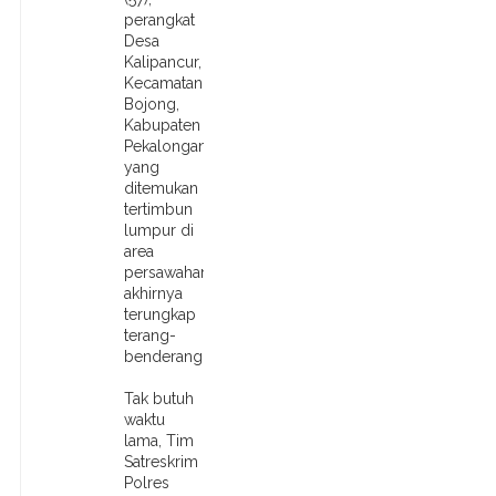
perangkat
Desa
Kalipancur,
Kecamatan
Bojong,
Kabupaten
Pekalongan
yang
ditemukan
tertimbun
lumpur di
area
persawahan,
akhirnya
terungkap
terang-
benderang.
Tak butuh
waktu
lama, Tim
Satreskrim
Polres