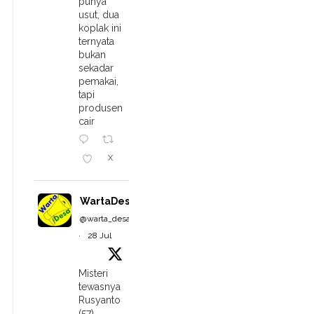
punya
usut, dua
koplak ini
ternyata
bukan
sekadar
pemakai,
tapi
produsen
cair
X
WartaDesa
@warta_desa
·
28 Jul
Misteri
tewasnya
Rusyanto
(57),