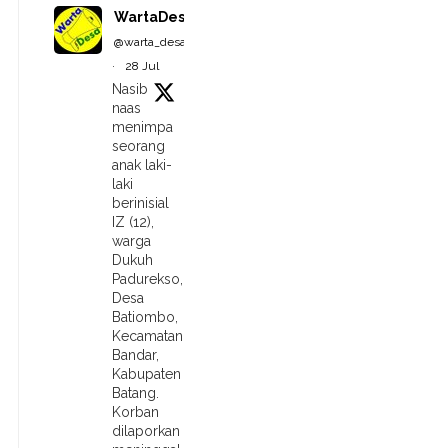
WartaDesa
@warta_desa
·
28 Jul
Nasib
naas
menimpa
seorang
anak laki-
laki
berinisial
IZ (12),
warga
Dukuh
Padurekso,
Desa
Batiombo,
Kecamatan
Bandar,
Kabupaten
Batang.
Korban
dilaporkan