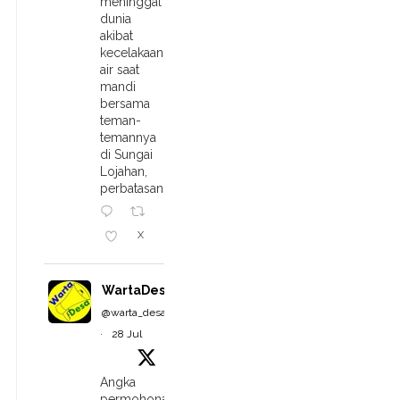
meninggal
dunia
akibat
kecelakaan
air saat
mandi
bersama
teman-
temannya
di Sungai
Lojahan,
perbatasan
X
WartaDesa
@warta_desa
·
28 Jul
Angka
permohonan