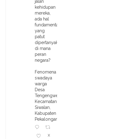
jalan
kehidupan
mereka,
ada hal
fundamental
yang
patut
dipertanyakan:
di mana
peran
negara?
Fenomena
swadaya
warga
Desa
Tengengwetan,
Kecamatan
Siwalan,
Kabupaten
Pekalongan,
X