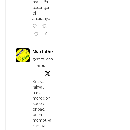
mana 61
pasangan
di
antaranya.
X
WartaDesa
@warta_desa
·
28 Jul
Ketika
rakyat
harus
merogoh
kocek
pribadi
demi
membuka
kembali