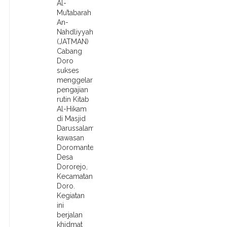
Al-
Mu’tabarah
An-
Nahdliyyah
(JATMAN)
Cabang
Doro
sukses
menggelar
pengajian
rutin Kitab
Al-Hikam
di Masjid
Darussalam,
kawasan
Doromantek,
Desa
Dororejo,
Kecamatan
Doro.
Kegiatan
ini
berjalan
khidmat