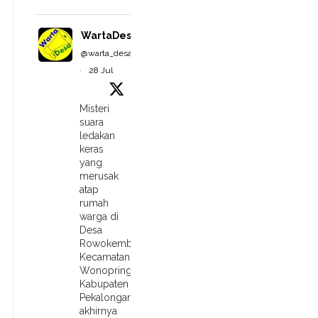
WartaDesa
@warta_desa
·
28 Jul
Misteri
suara
ledakan
keras
yang
merusak
atap
rumah
warga di
Desa
Rowokembu,
Kecamatan
Wonopringgo,
Kabupaten
Pekalongan,
akhirnya