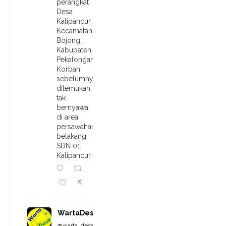
perangkat
Desa
Kalipancur,
Kecamatan
Bojong,
Kabupaten
Pekalongan.
Korban
sebelumnya
ditemukan
tak
bernyawa
di area
persawahan
belakang
SDN 01
Kalipancur
X
WartaDesa
@warta_desa