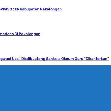
A-PPAS 2026 Kabupaten Pekalongan
rimadona Di Pekalongan
gwuni Usai: Disdik Jateng Sanksi 2 Oknum Guru “Dikantorkan”