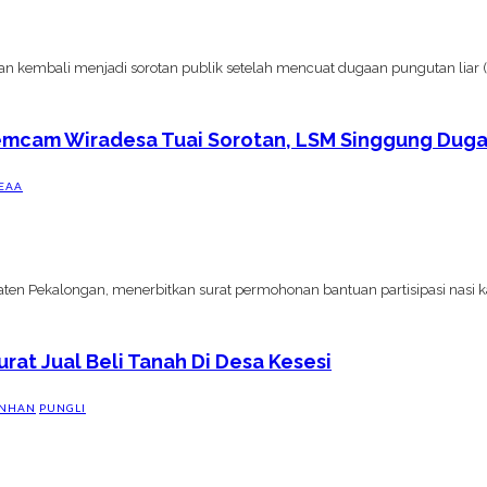
embali menjadi sorotan publik setelah mencuat dugaan pungutan liar (pu
emcam Wiradesa Tuai Sorotan, LSM Singgung Duga
EAA
Pekalongan, menerbitkan surat permohonan bantuan partisipasi nasi k
rat Jual Beli Tanah Di Desa Kesesi
ONHAN
PUNGLI