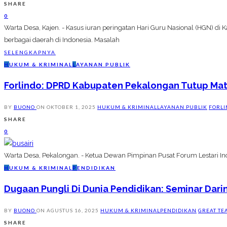
SHARE
0
Warta Desa, Kajen. - Kasus iuran peringatan Hari Guru Nasional (HGN) d
berbagai daerah di Indonesia. Masalah
SELENGKAPNYA
H
UKUM & KRIMINAL
L
AYANAN PUBLIK
Forlindo: DPRD Kabupaten Pekalongan Tutup Ma
BY
BUONO
ON
OKTOBER 1, 2025
HUKUM & KRIMINAL
LAYANAN PUBLIK
FORL
SHARE
0
Warta Desa, Pekalongan. - Ketua Dewan Pimpinan Pusat Forum Lestari Indo
H
UKUM & KRIMINAL
P
ENDIDIKAN
Dugaan Pungli Di Dunia Pendidikan: Seminar Dari
BY
BUONO
ON
AGUSTUS 16, 2025
HUKUM & KRIMINAL
PENDIDIKAN
GREAT TE
SHARE