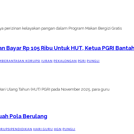
a perizinan kelayakan pangan dalam Program Makan Bergizi Gratis
n Bayar Rp 105 Ribu Untuk HUT, Ketua PGRI Bantah 
MBERANTASAN KORUPSI
IURAN
PEKALONGAN
PGRI
PUNGLI
 Hari Ulang Tahun (HUT) PGRI pada November 2025, para guru
uah Pola Berulang
RUPSI
PENDIDIKAN
HARI GURU
HGN
PUNGLI