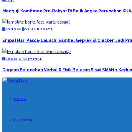
Menguji Komitmen Pro-Rakyat Di Balik Angka Perubahan KU
E
KONOMI
S
OSIAL BUDAYA
Empat Hari Pasca-Launch: Sambel Geprek El Chicken Jadi P
H
UKUM & KRIMINAL
Dugaan Pelecehan Verbal & Fisik Belasan Siswi SMAN 1 Kedun
HOME
EKONOMI