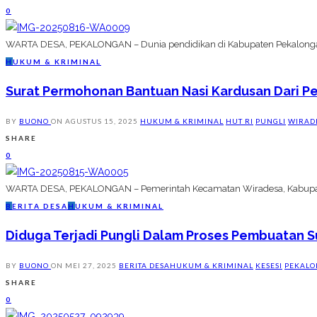
0
WARTA DESA, PEKALONGAN – Dunia pendidikan di Kabupaten Pekalongan k
H
UKUM & KRIMINAL
Surat Permohonan Bantuan Nasi Kardusan Dari P
BY
BUONO
ON
AGUSTUS 15, 2025
HUKUM & KRIMINAL
HUT RI
PUNGLI
WIRAD
SHARE
0
WARTA DESA, PEKALONGAN – Pemerintah Kecamatan Wiradesa, Kabupaten 
B
ERITA DESA
H
UKUM & KRIMINAL
Diduga Terjadi Pungli Dalam Proses Pembuatan Su
BY
BUONO
ON
MEI 27, 2025
BERITA DESA
HUKUM & KRIMINAL
KESESI
PEKAL
SHARE
0