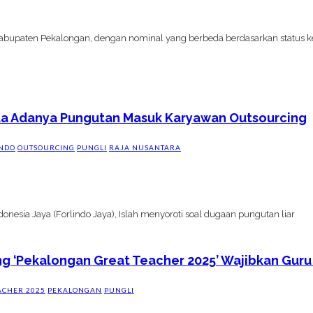
i Kabupaten Pekalongan, dengan nominal yang berbeda berdasarkan status k
ta Adanya Pungutan Masuk Karyawan Outsourcing
INDO
OUTSOURCING
PUNGLI
RAJA NUSANTARA
nesia Jaya (Forlindo Jaya), Islah menyoroti soal dugaan pungutan liar
ng ‘Pekalongan Great Teacher 2025’ Wajibkan Guru
ACHER 2025
PEKALONGAN
PUNGLI