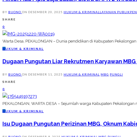
BY
BUONO
ON
DESEMBER 20, 2025
HUKUM & KRIMINAL
LAYANAN PUBLIK
PEN
SHARE
0
Warta Desa, PEKALONGAN – Dunia pendidikan di Kabupaten Pekalongan ke
H
UKUM & KRIMINAL
Dugaan Pungutan Liar Rekrutmen Karyawan MBG K
BY
BUONO
ON
DESEMBER 11, 2025
HUKUM & KRIMINAL
MBG
PUNGLI
SHARE
0
PEKALONGAN, WARTA DESA – Sejumlah warga Kabupaten Pekalongan mel
H
UKUM & KRIMINAL
Isu Dugaan Pungutan Perizinan MBG, Oknum Kabid
BY
BUONO
ON
DESEMBER 9, 2025
HUKUM & KRIMINAL
MBG
PUNGLI