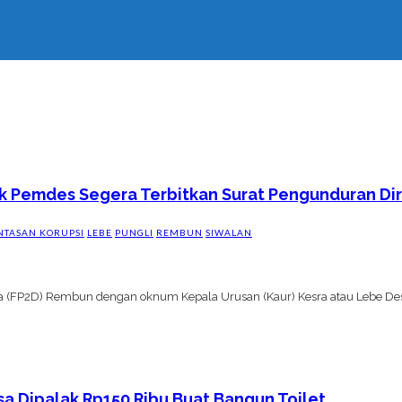
 Pemdes Segera Terbitkan Surat Pengunduran Diri
TASAN KORUPSI
LEBE
PUNGLI
REMBUN
SIWALAN
(FP2D) Rembun dengan oknum Kepala Urusan (Kaur) Kesra atau Lebe Desa
sa Dipalak Rp150 Ribu Buat Bangun Toilet