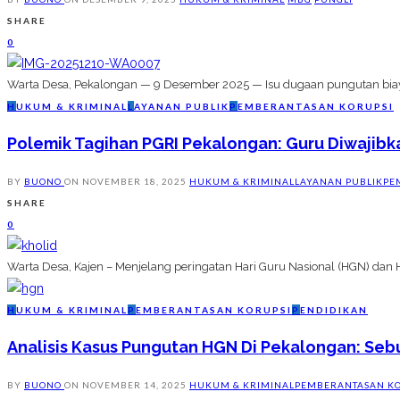
SHARE
0
Warta Desa, Pekalongan — 9 Desember 2025 — Isu dugaan pungutan biay
H
UKUM & KRIMINAL
L
AYANAN PUBLIK
P
EMBERANTASAN KORUPSI
Polemik Tagihan PGRI Pekalongan: Guru Diwajibka
BY
BUONO
ON
NOVEMBER 18, 2025
HUKUM & KRIMINAL
LAYANAN PUBLIK
PE
SHARE
0
Warta Desa, Kajen – Menjelang peringatan Hari Guru Nasional (HGN) dan
H
UKUM & KRIMINAL
P
EMBERANTASAN KORUPSI
P
ENDIDIKAN
Analisis Kasus Pungutan HGN Di Pekalongan: Seb
BY
BUONO
ON
NOVEMBER 14, 2025
HUKUM & KRIMINAL
PEMBERANTASAN KO