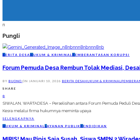
n
Pungli
B
ERITA DESA
H
UKUM & KRIMINAL
P
EMBERANTASAN KORUPSI
Forum Pemuda Desa Rembun Tolak Mediasi, Desak
BY
BUONO
ON
JANUARI 10, 2026
BERITA DESA
HUKUM & KRIMINAL
PEMBERAN
SHARE
0
SIWALAN, WARTADESA – Perselisihan antara Forum Pemuda Peduli Desa 
Kesra melalui firma hukumnya meminta upaya
SELENGKAPNYA
H
UKUM & KRIMINAL
L
AYANAN PUBLIK
P
ENDIDIKAN
MIRIS! Mau Pipis Saja Susah, Siswa SMPN 2 Wirade