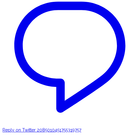
Reply on Twitter 2085010451755319757