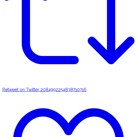
Retweet on Twitter 2084992254838710716