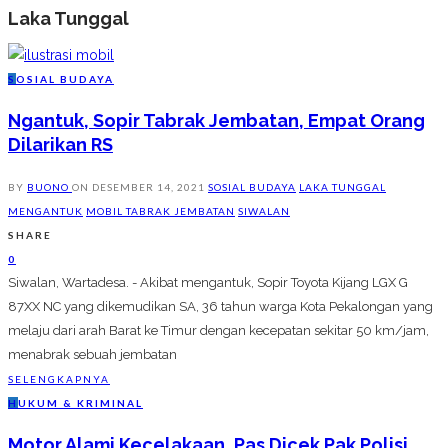
Laka Tunggal
S
OSIAL BUDAYA
Ngantuk, Sopir Tabrak Jembatan, Empat Orang
Dilarikan RS
BY
BUONO
ON
DESEMBER 14, 2021
SOSIAL BUDAYA
LAKA TUNGGAL
MENGANTUK
MOBIL TABRAK JEMBATAN
SIWALAN
SHARE
0
Siwalan, Wartadesa. - Akibat mengantuk, Sopir Toyota Kijang LGX G
87XX NC yang dikemudikan SA, 36 tahun warga Kota Pekalongan yang
melaju dari arah Barat ke Timur dengan kecepatan sekitar 50 km/jam,
menabrak sebuah jembatan
SELENGKAPNYA
H
UKUM & KRIMINAL
Motor Alami Kecelakaan, Pas Dicek Pak Polisi