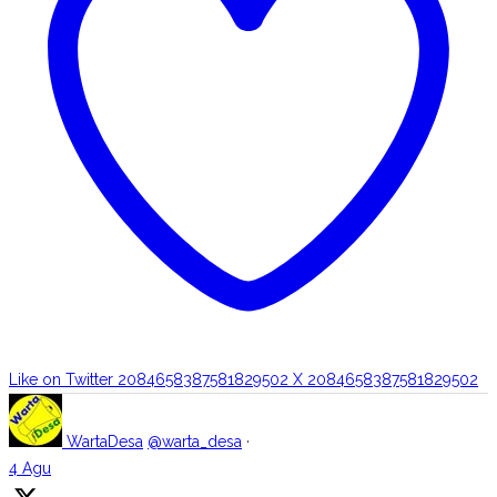
Like on Twitter 2084658387581829502
X
2084658387581829502
WartaDesa
@warta_desa
·
4 Agu