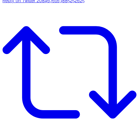
Reply on Twitter 2084676163885252625