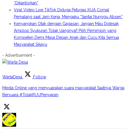
“Dikantorkan”
Viral Video Live TikTok Diduga Petugas KUA Comal
Pemalang saat Jam Kerja, Mengaku “Santai Nunggu Absen”
Kenyangkan Otak dengan Gagasan, Jangan Mau Didesak
Amplop Syukuran Tolak Uangnya!! Pilih Pemimpin yang
Kompeten Demi Masa Depan Anak dan Cucu Kita Semua
Masyarakat Sikayu
- Advertisement -
WartaDesa
Follow
Media Online yang menyuarakan suara masyarakat Saatnya Warga
Bersuara #TolakRUUPenyiaran