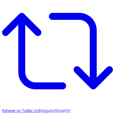
Retweet on Twitter 2085010451755319757