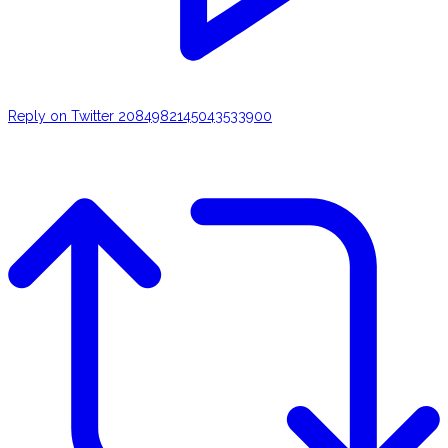
Reply on Twitter 2084982145043533900