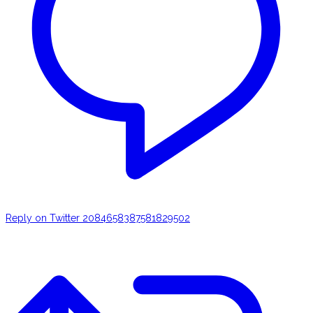
Reply on Twitter 2084658387581829502