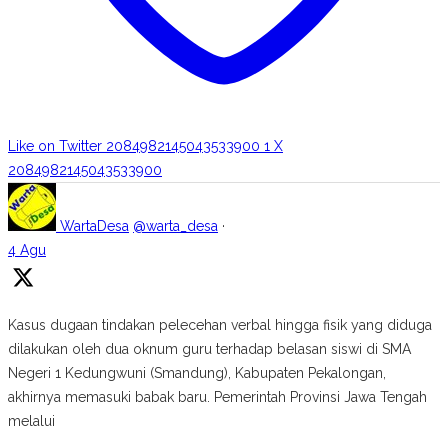
Like on Twitter 2084982145043533900
1
X
2084982145043533900
WartaDesa
@warta_desa
·
4 Agu
Kasus dugaan tindakan pelecehan verbal hingga fisik yang diduga
dilakukan oleh dua oknum guru terhadap belasan siswi di SMA
Negeri 1 Kedungwuni (Smandung), Kabupaten Pekalongan,
akhirnya memasuki babak baru. Pemerintah Provinsi Jawa Tengah
melalui