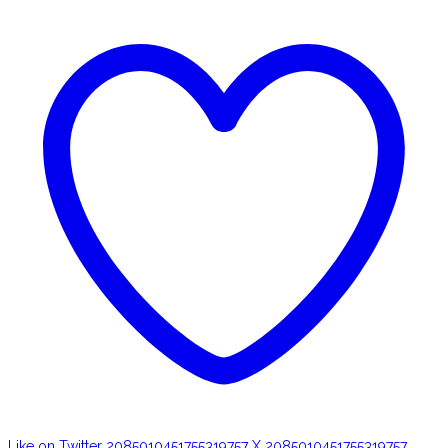
Like on Twitter 2085010451755319757
X
2085010451755319757