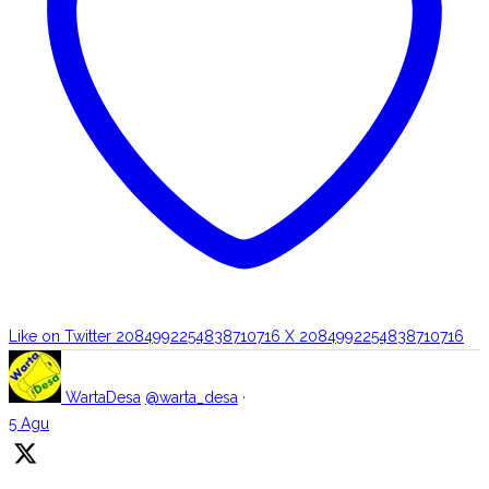
Like on Twitter 2084992254838710716
X
2084992254838710716
WartaDesa
@warta_desa
·
5 Agu