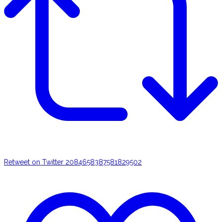
Retweet on Twitter 2084658387581829502