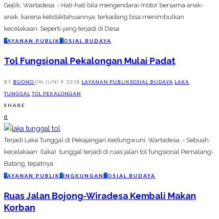
Gejlik, Wartadesa. - Hati-hati bila mengendarai motor bersama anak-
anak, karena ketidaktahuannya, terkadang bisa menimbulkan
kecelakaan. Seperti yang terjadi di Desa
L
AYANAN PUBLIK
S
OSIAL BUDAYA
Tol Fungsional Pekalongan Mulai Padat
BY
BUONO
ON
JUNI 9, 2018
LAYANAN PUBLIK
SOSIAL BUDAYA
LAKA
TUNGGAL
TOL PEKALONGAN
SHARE
0
Terjadi Laka Tunggal di Pekajangan Kedungwuni, Wartadesa. - Sebuah
kecelakaan (laka) tunggal terjadi di ruas jalan tol fungsional Pemalang-
Batang, tepatnya
L
AYANAN PUBLIK
L
INGKUNGAN
S
OSIAL BUDAYA
Ruas Jalan Bojong-Wiradesa Kembali Makan
Korban