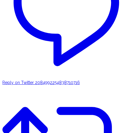
Reply on Twitter 2084992254838710716