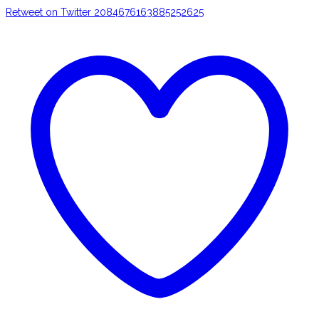
Retweet on Twitter 2084676163885252625