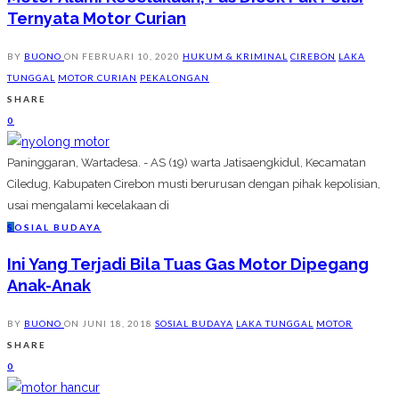
Ternyata Motor Curian
BY
BUONO
ON
FEBRUARI 10, 2020
HUKUM & KRIMINAL
CIREBON
LAKA
TUNGGAL
MOTOR CURIAN
PEKALONGAN
SHARE
0
Paninggaran, Wartadesa. - AS (19) warta Jatisaengkidul, Kecamatan
Ciledug, Kabupaten Cirebon musti berurusan dengan pihak kepolisian,
usai mengalami kecelakaan di
S
OSIAL BUDAYA
Ini Yang Terjadi Bila Tuas Gas Motor Dipegang
Anak-Anak
BY
BUONO
ON
JUNI 18, 2018
SOSIAL BUDAYA
LAKA TUNGGAL
MOTOR
SHARE
0