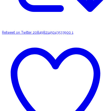
Retweet on Twitter 2084982145043533900
1