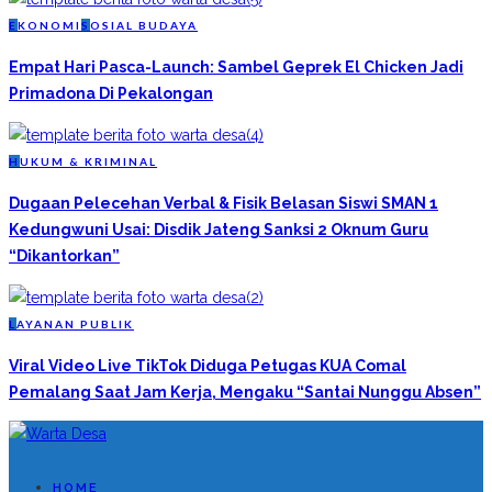
E
KONOMI
S
OSIAL BUDAYA
Empat Hari Pasca-Launch: Sambel Geprek El Chicken Jadi
Primadona Di Pekalongan
H
UKUM & KRIMINAL
Dugaan Pelecehan Verbal & Fisik Belasan Siswi SMAN 1
Kedungwuni Usai: Disdik Jateng Sanksi 2 Oknum Guru
“Dikantorkan”
L
AYANAN PUBLIK
Viral Video Live TikTok Diduga Petugas KUA Comal
Pemalang Saat Jam Kerja, Mengaku “Santai Nunggu Absen”
HOME