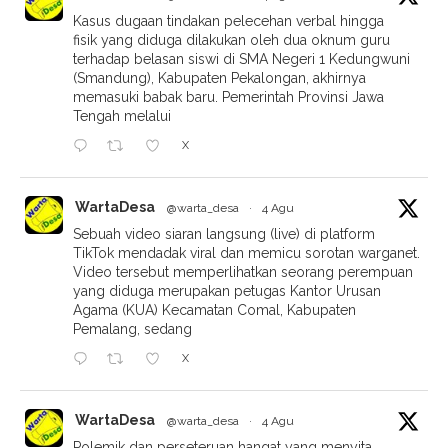
Kasus dugaan tindakan pelecehan verbal hingga
fisik yang diduga dilakukan oleh dua oknum guru
terhadap belasan siswi di SMA Negeri 1 Kedungwuni
(Smandung), Kabupaten Pekalongan, akhirnya
memasuki babak baru. Pemerintah Provinsi Jawa
Tengah melalui
X
WartaDesa
@warta_desa
·
4 Agu
Sebuah video siaran langsung (live) di platform
TikTok mendadak viral dan memicu sorotan warganet.
Video tersebut memperlihatkan seorang perempuan
yang diduga merupakan petugas Kantor Urusan
Agama (KUA) Kecamatan Comal, Kabupaten
Pemalang, sedang
X
WartaDesa
@warta_desa
·
4 Agu
Polemik dan perseteruan hangat yang menyita