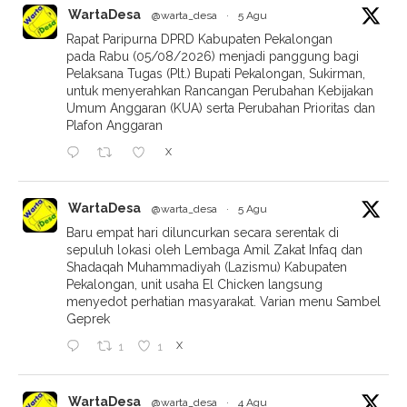
WartaDesa
@warta_desa
·
5 Agu
Rapat Paripurna DPRD Kabupaten Pekalongan
pada Rabu (05/08/2026) menjadi panggung bagi
Pelaksana Tugas (Plt.) Bupati Pekalongan, Sukirman,
untuk menyerahkan Rancangan Perubahan Kebijakan
Umum Anggaran (KUA) serta Perubahan Prioritas dan
Plafon Anggaran
X
WartaDesa
@warta_desa
·
5 Agu
Baru empat hari diluncurkan secara serentak di
sepuluh lokasi oleh Lembaga Amil Zakat Infaq dan
Shadaqah Muhammadiyah (Lazismu) Kabupaten
Pekalongan, unit usaha El Chicken langsung
menyedot perhatian masyarakat. Varian menu Sambel
Geprek
X
1
1
WartaDesa
@warta_desa
·
4 Agu