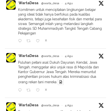
WartaDesa
@warta_desa
·
4 Agu
Komitmen untuk menciptakan lingkungan belajar
yang ideal tidak hanya berfokus pada kualitas
akademis, tetapi juga kesehatan fisik dan mental para
siswa. Semangat inilah yang melandasi langkah
strategis SD Muhammadiyah Tangkil Tengah Cabang
Pekajangan
X
WartaDesa
@warta_desa
·
4 Agu
Puluhan petani asal Dukuh Dayunan, Kendal, Jawa
Tengah, menggelar aksi unjuk rasa di Mapolda dan
Kantor Gubernur Jawa Tengah. Mereka menuntut
penghentian proses hukum atas kriminalisasi dua
orang rekan tani mereka
X
WartaDesa
@warta_desa
·
4 Agu