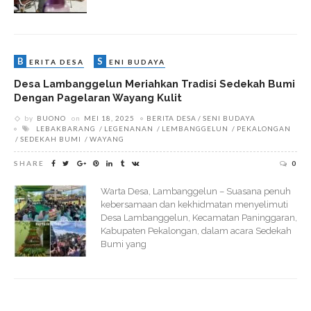
B
S
ERITA DESA
ENI BUDAYA
Desa Lambanggelun Meriahkan Tradisi Sedekah Bumi
Dengan Pagelaran Wayang Kulit
by
BUONO
on
MEI 18, 2025
BERITA DESA
SENI BUDAYA
LEBAKBARANG
LEGENANAN
LEMBANGGELUN
PEKALONGAN
SEDEKAH BUMI
WAYANG
SHARE
0
Warta Desa, Lambanggelun – Suasana penuh
kebersamaan dan kekhidmatan menyelimuti
Desa Lambanggelun, Kecamatan Paninggaran,
Kabupaten Pekalongan, dalam acara Sedekah
Bumi yang