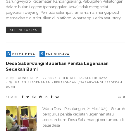
Garungwiyoro, Kecamatan Kandangserang, Kabupaten Pekalongan
dalam bulan Legeno (penanggalan Jawa) tidak menghelat
pagelaran wayang. Pemuda setempat ramai-ramai mengupload
meme dan didistribusikan di platform WhatsApp. Cerita atau story
SELENGKAPNYA
B
S
ERITA DESA
ENI BUDAYA
Desa Sabarwangi Bubarkan Panitia Legenanan
Sedekah Bumi
by
BUONO
on
MEI 22, 2025
BERITA DESA
SENI BUDAYA
KAJEN
LEGENANAN
PEKALONGAN
SABARWANGI
SEDEKAH
BUMI
SHARE
0
Warta Desa, Pekalongan, 21 Mei 2025 – Seluruh
pengurus panitia kegiatan legènnan atau
sedekah bumi Desa Sabarwangi berkumpul di
balai desa