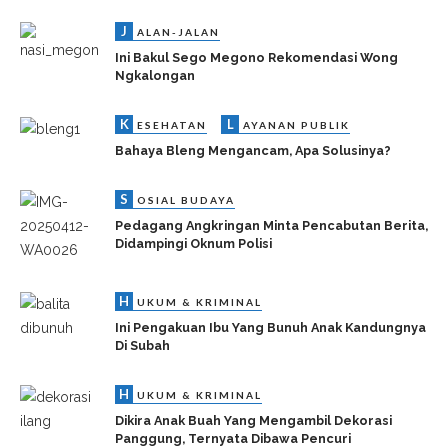
J
ALAN-JALAN
Ini Bakul Sego Megono Rekomendasi Wong
Ngkalongan
K
L
ESEHATAN
AYANAN PUBLIK
Bahaya Bleng Mengancam, Apa Solusinya?
S
OSIAL BUDAYA
Pedagang Angkringan Minta Pencabutan Berita,
Didampingi Oknum Polisi
H
UKUM & KRIMINAL
Ini Pengakuan Ibu Yang Bunuh Anak Kandungnya
Di Subah
H
UKUM & KRIMINAL
Dikira Anak Buah Yang Mengambil Dekorasi
Panggung, Ternyata Dibawa Pencuri