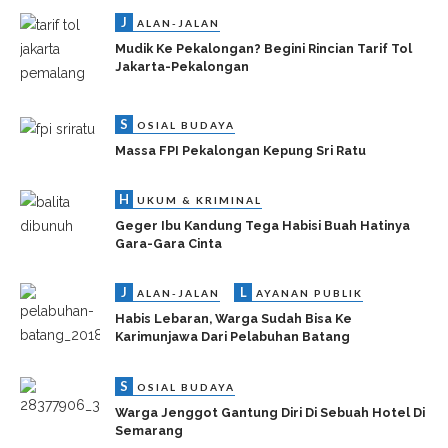
J
ALAN-JALAN
Mudik Ke Pekalongan? Begini Rincian Tarif Tol
Jakarta-Pekalongan
S
OSIAL BUDAYA
Massa FPI Pekalongan Kepung Sri Ratu
H
UKUM & KRIMINAL
Geger Ibu Kandung Tega Habisi Buah Hatinya
Gara-Gara Cinta
J
L
ALAN-JALAN
AYANAN PUBLIK
Habis Lebaran, Warga Sudah Bisa Ke
Karimunjawa Dari Pelabuhan Batang
S
OSIAL BUDAYA
Warga Jenggot Gantung Diri Di Sebuah Hotel Di
Semarang