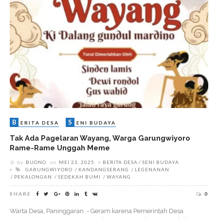
B
S
ERITA DESA
ENI BUDAYA
Tak Ada Pagelaran Wayang, Warga Garungwiyoro
Rame-Rame Unggah Meme
by
BUONO
on
MEI 23, 2025
BERITA DESA
SENI BUDAYA
GARUNGWIYORO
KANDANGSERANG
LEGENANAN
PEKALONGAN
SEDEKAH BUMI
WAYANG
SHARE
0
Warta Desa, Paninggaran. - Geram karena Pemerintah Desa