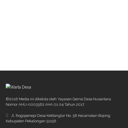
H
UKUM & KRIMINAL
Ini Pengakuan Ibu Yang Bunuh Anak Kandungnya
Di Subah
H
UKUM & KRIMINAL
Dikira Anak Buah Yang Mengambil Dekorasi
Panggung, Ternyata Dibawa Pencuri
©2016 Media ini dikelola oleh Yayasan Gema Desa Nusantara.
Nomor AHU-0003562.AHA.01.04 Tahun 2017.
Jl. Rogopenepi Desa Ketitanglor No. 58 Kecamatan Bojong
Kabupaten Pekalongan 51156