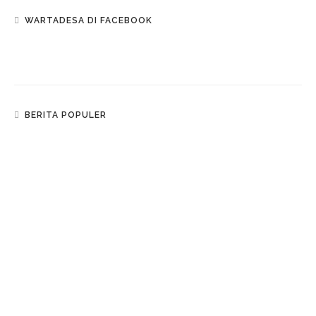
WARTADESA DI FACEBOOK
BERITA POPULER
J
ALAN-JALAN
Mudik Ke Pekalongan? Begini Rincian Tarif Tol
Jakarta-Pekalongan
S
OSIAL BUDAYA
Massa FPI Pekalongan Kepung Sri Ratu
H
UKUM & KRIMINAL
Geger Ibu Kandung Tega Habisi Buah Hatinya
Gara-Gara Cinta