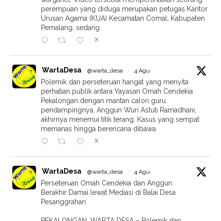
perempuan yang diduga merupakan petugas Kantor
Urusan Agama (KUA) Kecamatan Comal, Kabupaten
Pemalang, sedang
X
WartaDesa
@warta_desa
·
4 Agu
Polemik dan perseteruan hangat yang menyita
perhatian publik antara Yayasan Omah Cendekia
Pekalongan dengan mantan calon guru
pendampingnya, Anggun Wuri Astuti Ramadhani,
akhirnya menemui titik terang. Kasus yang sempat
memanas hingga berencana dibawa
X
WartaDesa
@warta_desa
·
4 Agu
Perseteruan Omah Cendekia dan Anggun
Berakhir Damai lewat Mediasi di Balai Desa
Pesanggrahan
PEKALONGAN, WARTA DESA – Polemik dan