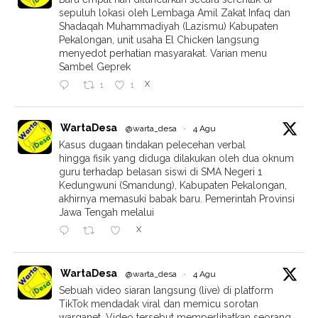
sepuluh lokasi oleh Lembaga Amil Zakat Infaq dan
Shadaqah Muhammadiyah (Lazismu) Kabupaten
Pekalongan, unit usaha El Chicken langsung
menyedot perhatian masyarakat. Varian menu
Sambel Geprek
X
1
1
WartaDesa
@warta_desa
·
4 Agu
Kasus dugaan tindakan pelecehan verbal
hingga fisik yang diduga dilakukan oleh dua oknum
guru terhadap belasan siswi di SMA Negeri 1
Kedungwuni (Smandung), Kabupaten Pekalongan,
akhirnya memasuki babak baru. Pemerintah Provinsi
Jawa Tengah melalui
X
WartaDesa
@warta_desa
·
4 Agu
Sebuah video siaran langsung (live) di platform
TikTok mendadak viral dan memicu sorotan
warganet. Video tersebut memperlihatkan seorang