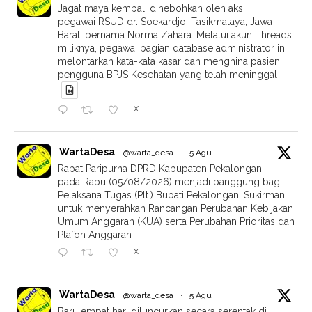
Jagat maya kembali dihebohkan oleh aksi
pegawai RSUD dr. Soekardjo, Tasikmalaya, Jawa
Barat, bernama Norma Zahara. Melalui akun Threads
miliknya, pegawai bagian database administrator ini
melontarkan kata-kata kasar dan menghina pasien
pengguna BPJS Kesehatan yang telah meninggal
X
WartaDesa
@warta_desa
·
5 Agu
Rapat Paripurna DPRD Kabupaten Pekalongan
pada Rabu (05/08/2026) menjadi panggung bagi
Pelaksana Tugas (Plt.) Bupati Pekalongan, Sukirman,
untuk menyerahkan Rancangan Perubahan Kebijakan
Umum Anggaran (KUA) serta Perubahan Prioritas dan
Plafon Anggaran
X
WartaDesa
@warta_desa
·
5 Agu
Baru empat hari diluncurkan secara serentak di