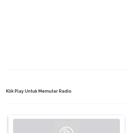
MEGA DATA
PEKALONGAN
WIFI
WULED
SHARE
0
SELENGKAPNYA
Klik Play Untuk Memutar Radio