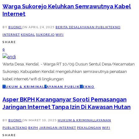
Warga Sukorejo Keluhkan Semrawutnya Kabel
Internet
BY
BUONO
ON
APRIL 24, 2025
BERITA DESA
LAYANAN PUBLIK
TEKNO
INTERNET
KENDAL
SUKOREJO
WIFI
SHARE
0
Warta Desa, Kendal. - Warga RT 10/09 Dusun Sentul Desa/Kecamatan
Sukorejo, Kabupaten Kendal mengeluhkan semrawutnya penataan
kabel internet/wifi di lingkungan
H
UKUM & KRIMINAL
L
AYANAN PUBLIK
T
EKNO
Asper BKPH Karanganyar Soroti Pemasangan
Jaringan Internet Tanpa Izin Di Kawasan Hutan
BY
BUONO
ON
MARET 10, 2025
HUKUM & KRIMINAL
LAYANAN
PUBLIK
TEKNO
BKPH
JARINGAN INTERNET
PEKALONGAN
WIFI
SHARE