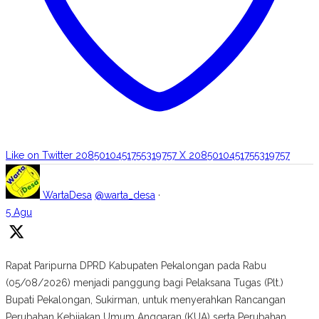
Like on Twitter 2085010451755319757
X
2085010451755319757
WartaDesa
@warta_desa
·
5 Agu
Rapat Paripurna DPRD Kabupaten Pekalongan pada Rabu
(05/08/2026) menjadi panggung bagi Pelaksana Tugas (Plt.)
Bupati Pekalongan, Sukirman, untuk menyerahkan Rancangan
Perubahan Kebijakan Umum Anggaran (KUA) serta Perubahan