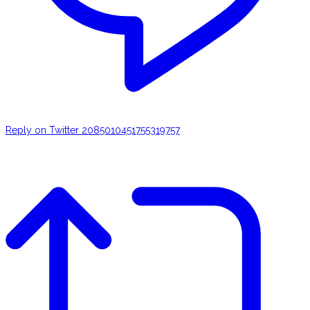
Reply on Twitter 2085010451755319757