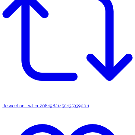
Retweet on Twitter 2084982145043533900
1