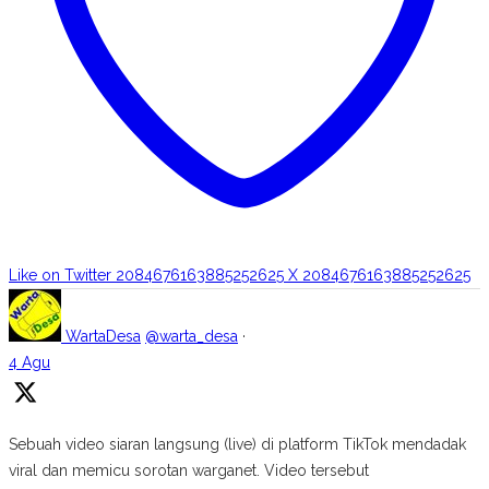
Like on Twitter 2084676163885252625
X
2084676163885252625
WartaDesa
@warta_desa
·
4 Agu
Sebuah video siaran langsung (live) di platform TikTok mendadak
viral dan memicu sorotan warganet. Video tersebut