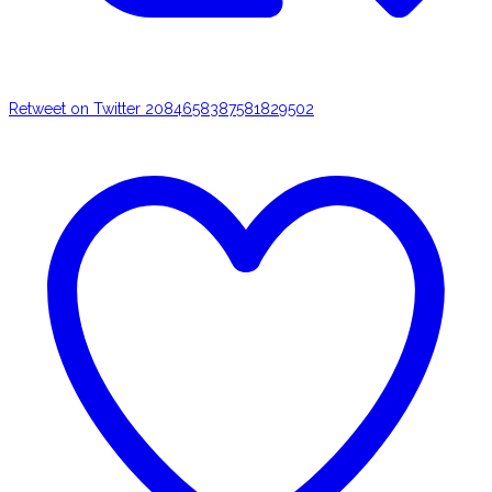
Retweet on Twitter 2084658387581829502