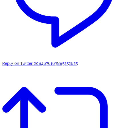
Reply on Twitter 2084676163885252625