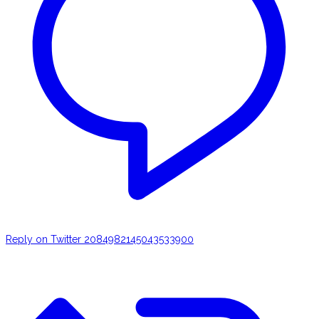
Reply on Twitter 2084982145043533900