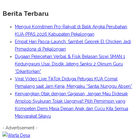
Berita Terbaru
Menguji Komitmen Pro-Rakyat di Balik Angka Perubahan
KUA-PPAS 2026 Kabupaten Pekalongan
Empat Hari Pasca-Launch: Sambel Geprek El Chicken Jadi
Primadona di Pekalongan
Dugaan Pelecehan Verbal & Fisik Belasan Siswi SMAN 1
Kedungwuni Usai: Disdik Jateng Sanksi 2 Oknum Guru
“Dikantorkan”
Viral Video Live TikTok Diduga Petugas KUA Comal
Pemalang saat Jam Kerja, Mengaku “Santai Nunggu Absen”
Kenyangkan Otak dengan Gagasan, Jangan Mau Didesak
Amplop Syukuran Tolak Uangnya!! Pilih Pemimpin yang
Kompeten Demi Masa Depan Anak dan Cucu Kita Semua
Masyarakat Sikayu
- Advertisement -