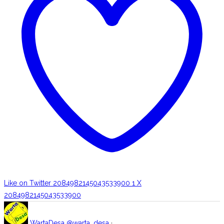
Like on Twitter 2084982145043533900
1
X
2084982145043533900
WartaDesa
@warta_desa
·