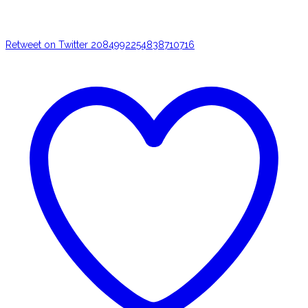
Retweet on Twitter 2084992254838710716