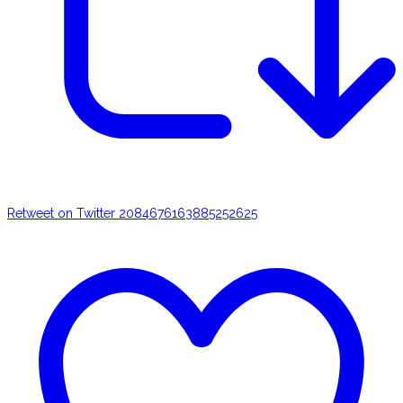
Retweet on Twitter 2084676163885252625