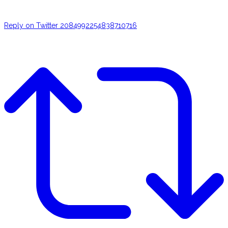
Reply on Twitter 2084992254838710716