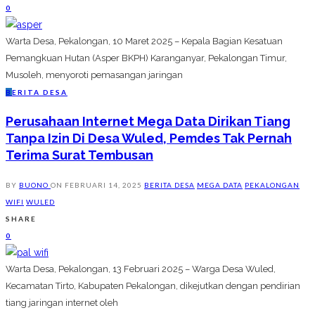
0
Warta Desa, Pekalongan, 10 Maret 2025 – Kepala Bagian Kesatuan
Pemangkuan Hutan (Asper BKPH) Karanganyar, Pekalongan Timur,
Musoleh, menyoroti pemasangan jaringan
B
ERITA DESA
Perusahaan Internet Mega Data Dirikan Tiang
Tanpa Izin Di Desa Wuled, Pemdes Tak Pernah
Terima Surat Tembusan
BY
BUONO
ON
FEBRUARI 14, 2025
BERITA DESA
MEGA DATA
PEKALONGAN
WIFI
WULED
SHARE
0
Warta Desa, Pekalongan, 13 Februari 2025 – Warga Desa Wuled,
Kecamatan Tirto, Kabupaten Pekalongan, dikejutkan dengan pendirian
tiang jaringan internet oleh