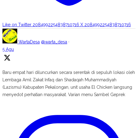
Like on Twitter 2084992254838710716
X
2084992254838710716
WartaDesa
@warta_desa
·
5 Agu
Baru empat hari diluncurkan secara serentak di sepuluh lokasi oleh
Lembaga Amil Zakat Infaq dan Shadaqah Muhammadiyah
(Lazismu) Kabupaten Pekalongan, unit usaha El Chicken langsung
menyedot perhatian masyarakat. Varian menu Sambel Geprek