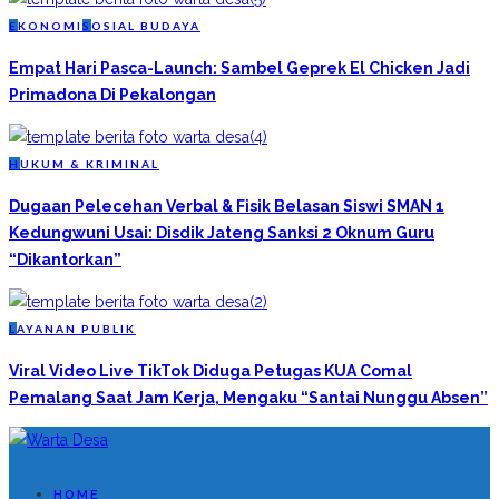
E
KONOMI
S
OSIAL BUDAYA
Empat Hari Pasca-Launch: Sambel Geprek El Chicken Jadi
Primadona Di Pekalongan
H
UKUM & KRIMINAL
Dugaan Pelecehan Verbal & Fisik Belasan Siswi SMAN 1
Kedungwuni Usai: Disdik Jateng Sanksi 2 Oknum Guru
“Dikantorkan”
L
AYANAN PUBLIK
Viral Video Live TikTok Diduga Petugas KUA Comal
Pemalang Saat Jam Kerja, Mengaku “Santai Nunggu Absen”
HOME