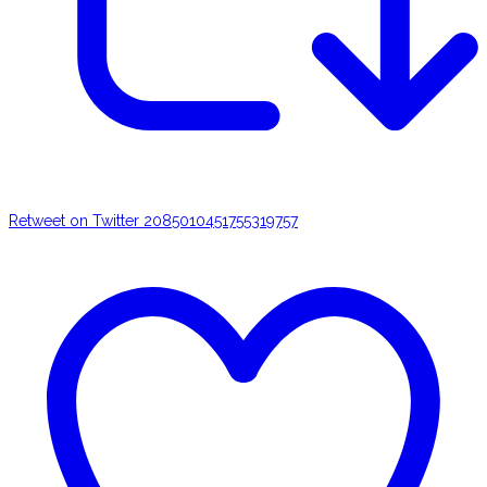
Retweet on Twitter 2085010451755319757